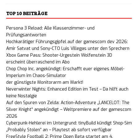
TOP 10 BEITRÄGE
Persona 3 Reload: Alle Klassenzimmer- und
Prüfungsantworten
Hochkarätiger Führungsgipfel auf der gamescom dev 2026:
Amir Satvat und Sony-CTO Luis Villegas unter den Sprechern
Xbox Game Pass: Shooter-Urgestein Wolfenstein 3D
erscheint überraschend im Abo
Chop Chop Inc. angekündigt: Erschafft euer eigenes Möbel-
Imperium im Chaos-Simulator
der günstigste Monitorarm am Markt!
Neverwinter Nights: Enhanced Edition im Test – Da hilft auch
keine Nostalgie
Auf den Spuren von Zelda: Action-Adventure „LANCELOT: The
Silver Knight“ angekündigt – Weltpremiere auf der gamescom
2026
Cyberpunk-Hehlerei im Untergrund: tinyBuild kündigt Shop-Sim
„Probably Stolen“ an – Playtest ab sofort verfügbar
FreeStyle Football 2: Prime Open Beta startet am 4.