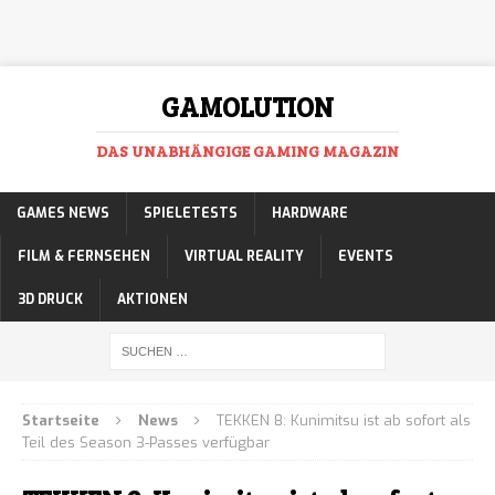
GAMOLUTION
DAS UNABHÄNGIGE GAMING MAGAZIN
GAMES NEWS
SPIELETESTS
HARDWARE
FILM & FERNSEHEN
VIRTUAL REALITY
EVENTS
3D DRUCK
AKTIONEN
Startseite
News
TEKKEN 8: Kunimitsu ist ab sofort als
Teil des Season 3-Passes verfügbar