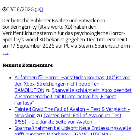
07/08/2026
0
Der britische Publisher Kwalee und Entwicklerin
SonderingEmily (lily’s world XD) haben den
Veröffentlichungstermin für das psychologische Horror-
Spiel lily’s world XD bekannt gegeben. Der Titel erscheint
am 17. September 2026 auf PC via Steam. Spurensuche im
[…]
Neueste Kommentare
Aufatmen für Horror-Fans: Hideo Kojimas „OD“ ist von
den Xbox-Streichungen nicht betroffen -
GAMOLUTION
zu
Sparwelle schlägt ein: Xbox beendet
Zusammenarbeit mit IO Interactive bei „Project
Fantasy“
Tainted Grail: The Fall of Avalon – Test & Vergleich -
Newslinie
zu
Tainted Grail: Fall of Avalon im Test
(PS5) – Die dunkle Seite von Avalon
Sparmaßnahmen bei Ubisoft: Neue Entlassungswelle
trifft hunderte Mitarbeiter - GAMOLUTION
zu