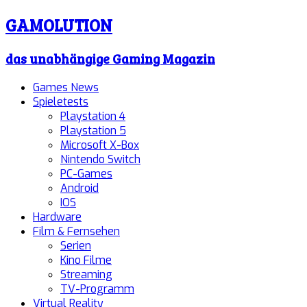
GAMOLUTION
das unabhängige Gaming Magazin
Games News
Spieletests
Playstation 4
Playstation 5
Microsoft X-Box
Nintendo Switch
PC-Games
Android
IOS
Hardware
Film & Fernsehen
Serien
Kino Filme
Streaming
TV-Programm
Virtual Reality