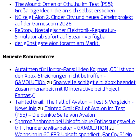
The Mound: Omen of Cthulhu im Test (PS5):
Großartige Ideen, die an sich selbst ersticken
NC zeigt Aion 2, Cinder City und neues Geheimprojekt
auf der Gamescom 2026
ReStory: Nostalgischer Elektronik-Reparatur-
Simulator ab sofort auf Steam verfügbar
der günstigste Monitorarm am Markt!
Neueste Kommentare
Aufatmen für Horror-Fans: Hideo Kojimas „OD“ ist von
den Xbox-Streichungen nicht betroffen -
GAMOLUTION
zu
Sparwelle schlägt ein: Xbox beendet
Zusammenarbeit mit IO Interactive bei „Project
Fantasy“
Tainted Grail: The Fall of Avalon – Test & Vergleich -
Newslinie
zu
Tainted Grail: Fall of Avalon im Test
(PS5) – Die dunkle Seite von Avalon
Sparmaßnahmen bei Ubisoft: Neue Entlassungswelle
trifft hunderte Mitarbeiter - GAMOLUTION
zu
Wahnsinn in 60 FPS: Ubisoft spendiert „Far Cry 3“ ein