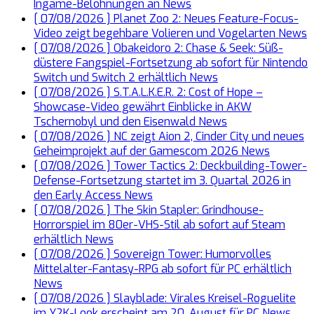
Ingame-Belohnungen an
News
[ 07/08/2026 ]
Planet Zoo 2: Neues Feature-Focus-
Video zeigt begehbare Volieren und Vogelarten
News
[ 07/08/2026 ]
Obakeidoro 2: Chase & Seek: Süß-
düstere Fangspiel-Fortsetzung ab sofort für Nintendo
Switch und Switch 2 erhältlich
News
[ 07/08/2026 ]
S.T.A.L.K.E.R. 2: Cost of Hope –
Showcase-Video gewährt Einblicke in AKW
Tschernobyl und den Eisenwald
News
[ 07/08/2026 ]
NC zeigt Aion 2, Cinder City und neues
Geheimprojekt auf der Gamescom 2026
News
[ 07/08/2026 ]
Tower Tactics 2: Deckbuilding-Tower-
Defense-Fortsetzung startet im 3. Quartal 2026 in
den Early Access
News
[ 07/08/2026 ]
The Skin Stapler: Grindhouse-
Horrorspiel im 80er-VHS-Stil ab sofort auf Steam
erhältlich
News
[ 07/08/2026 ]
Sovereign Tower: Humorvolles
Mittelalter-Fantasy-RPG ab sofort für PC erhältlich
News
[ 07/08/2026 ]
Slayblade: Virales Kreisel-Roguelite
im Y2K-Look erscheint am 20. August für PC
News