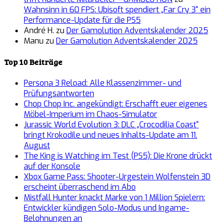
Wahnsinn in 60 FPS: Ubisoft spendiert „Far Cry 3“ ein
Performance-Update für die PS5
André H.
zu
Der Gamolution Adventskalender 2025
Manu
zu
Der Gamolution Adventskalender 2025
Top 10 Beiträge
Persona 3 Reload: Alle Klassenzimmer- und
Prüfungsantworten
Chop Chop Inc. angekündigt: Erschafft euer eigenes
Möbel-Imperium im Chaos-Simulator
Jurassic World Evolution 3: DLC „Crocodilia Coast“
bringt Krokodile und neues Inhalts-Update am 11.
August
The King is Watching im Test (PS5): Die Krone drückt
auf der Konsole
Xbox Game Pass: Shooter-Urgestein Wolfenstein 3D
erscheint überraschend im Abo
Mistfall Hunter knackt Marke von 1 Million Spielern:
Entwickler kündigen Solo-Modus und Ingame-
Belohnungen an