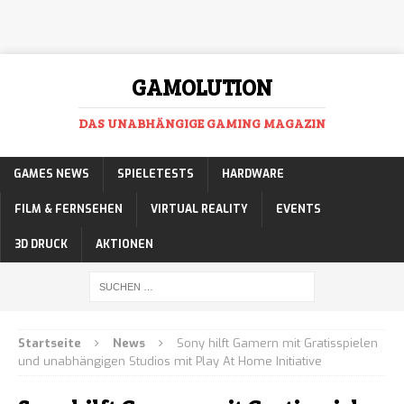
GAMOLUTION
DAS UNABHÄNGIGE GAMING MAGAZIN
GAMES NEWS
SPIELETESTS
HARDWARE
FILM & FERNSEHEN
VIRTUAL REALITY
EVENTS
3D DRUCK
AKTIONEN
Startseite
News
Sony hilft Gamern mit Gratisspielen
und unabhängigen Studios mit Play At Home Initiative