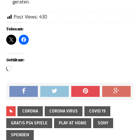
geraten.
Post Views:
430
Teilen mit:
Gefällt mir:
Loading…
CORONA
CORONA VIRUS
COVID 19
GRATIS PS4 SPIELE
PLAY AT HOME
SONY
SPENDEN