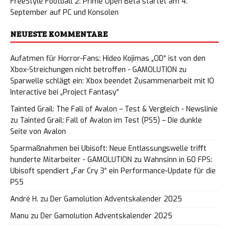
FreeStyle Football 2: Prime Open Beta startet am 4.
September auf PC und Konsolen
NEUESTE KOMMENTARE
Aufatmen für Horror-Fans: Hideo Kojimas „OD“ ist von den
Xbox-Streichungen nicht betroffen - GAMOLUTION
zu
Sparwelle schlägt ein: Xbox beendet Zusammenarbeit mit IO
Interactive bei „Project Fantasy“
Tainted Grail: The Fall of Avalon – Test & Vergleich - Newslinie
zu
Tainted Grail: Fall of Avalon im Test (PS5) – Die dunkle
Seite von Avalon
Sparmaßnahmen bei Ubisoft: Neue Entlassungswelle trifft
hunderte Mitarbeiter - GAMOLUTION
zu
Wahnsinn in 60 FPS:
Ubisoft spendiert „Far Cry 3“ ein Performance-Update für die
PS5
André H.
zu
Der Gamolution Adventskalender 2025
Manu
zu
Der Gamolution Adventskalender 2025