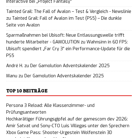
Interactive bei „Project Fantasy“
Tainted Grail: The Fall of Avalon – Test & Vergleich - Newslinie
zu
Tainted Grail: Fall of Avalon im Test (PS5) – Die dunkle
Seite von Avalon
Sparmaßnahmen bei Ubisoft: Neue Entlassungswelle trifft
hunderte Mitarbeiter - GAMOLUTION
zu
Wahnsinn in 60 FPS:
Ubisoft spendiert „Far Cry 3“ ein Performance-Update für die
PS5
André H.
zu
Der Gamolution Adventskalender 2025
Manu
zu
Der Gamolution Adventskalender 2025
TOP 10 BEITRÄGE
Persona 3 Reload: Alle Klassenzimmer- und
Prüfungsantworten
Hochkarätiger Führungsgipfel auf der gamescom dev 2026:
Amir Satvat und Sony-CTO Luis Villegas unter den Sprechern
Xbox Game Pass: Shooter-Urgestein Wolfenstein 3D