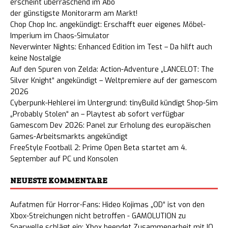
erscheint überraschend im Abo
der günstigste Monitorarm am Markt!
Chop Chop Inc. angekündigt: Erschafft euer eigenes Möbel-
Imperium im Chaos-Simulator
Neverwinter Nights: Enhanced Edition im Test – Da hilft auch
keine Nostalgie
Auf den Spuren von Zelda: Action-Adventure „LANCELOT: The
Silver Knight“ angekündigt – Weltpremiere auf der gamescom
2026
Cyberpunk-Hehlerei im Untergrund: tinyBuild kündigt Shop-Sim
„Probably Stolen“ an – Playtest ab sofort verfügbar
Gamescom Dev 2026: Panel zur Erholung des europäischen
Games-Arbeitsmarkts angekündigt
FreeStyle Football 2: Prime Open Beta startet am 4.
September auf PC und Konsolen
NEUESTE KOMMENTARE
Aufatmen für Horror-Fans: Hideo Kojimas „OD“ ist von den
Xbox-Streichungen nicht betroffen - GAMOLUTION
zu
Sparwelle schlägt ein: Xbox beendet Zusammenarbeit mit IO