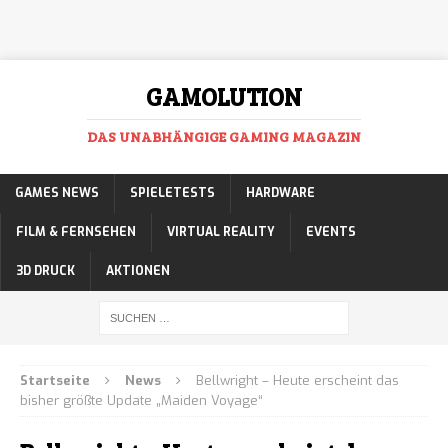
GAMOLUTION
DAS UNABHÄNGIGE GAMING MAGAZIN
GAMES NEWS
SPIELETESTS
HARDWARE
FILM & FERNSEHEN
VIRTUAL REALITY
EVENTS
3D DRUCK
AKTIONEN
Startseite
News
Bellwright – Heute erscheint das
bisher größte Update „Maiden Voyage“