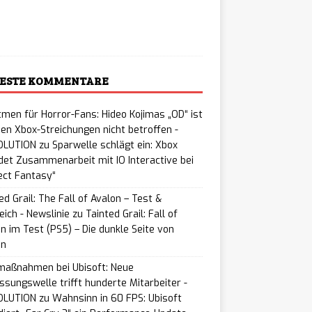
ading…
ESTE KOMMENTARE
men für Horror-Fans: Hideo Kojimas „OD“ ist
en Xbox-Streichungen nicht betroffen -
LUTION
zu
Sparwelle schlägt ein: Xbox
et Zusammenarbeit mit IO Interactive bei
ect Fantasy“
ed Grail: The Fall of Avalon – Test &
eich - Newslinie
zu
Tainted Grail: Fall of
n im Test (PS5) – Die dunkle Seite von
on
maßnahmen bei Ubisoft: Neue
ssungswelle trifft hunderte Mitarbeiter -
LUTION
zu
Wahnsinn in 60 FPS: Ubisoft