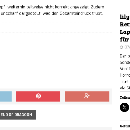
ll Hunter knackt Marke von 1 Million Spielern:
mpf weiterhin teilweise nicht korrekt angezeigt. Zudem
unscharf dargestellt, was den Gesamteindruck trübt.
en Solo-Modus und Ingame-Belohnungen an
NEWS
lil
Ret
 Zoo 2: Neues Feature-Focus-Video zeigt
Lap
für
 und Vogelarten
NEWS
07
doro 2: Chase & Seek: Süß-düstere Fangspiel-
Der b
Sonde
rt für Nintendo Switch und Switch 2 erhältlich
Veröf
Horro
Titel
L.K.E.R. 2: Cost of Hope – Showcase-Video gewährt
via 
Teilen 
schernobyl und den Eisenwald
NEWS
gt Aion 2, Cinder City und neues Geheimprojekt auf
GEND OF DRAGOON
6
NEWS
Gefällt