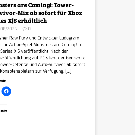
sters are Coming!: Tower-
vivor-Mix ab sofort für Xbox
ies X|S erhältlich
/08/2026
0
isher Raw Fury und Entwickler Ludogram
 ihr Action-Spiel Monsters are Coming! für
Series X|S veröffentlicht. Nach der
eröffentlichung auf PC steht der Genremix
Tower-Defense und Auto-Survivor ab sofort
Konsolenspielern zur Verfügung.
[…]
mit:
 mir:
ading…