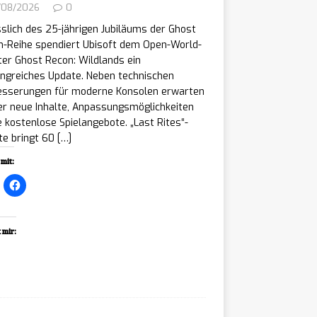
/08/2026
0
slich des 25-jährigen Jubiläums der Ghost
n-Reihe spendiert Ubisoft dem Open-World-
er Ghost Recon: Wildlands ein
ngreiches Update. Neben technischen
esserungen für moderne Konsolen erwarten
er neue Inhalte, Anpassungsmöglichkeiten
 kostenlose Spielangebote. „Last Rites“-
te bringt 60
[…]
mit:
 mir:
ading…