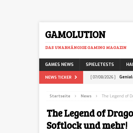
GAMOLUTION
DAS UNABHÄNGIGE GAMING MAGAZIN
GAMES NEWS
SPIELETESTS
HA
Genial
NEWS TICKER
[ 07/08/2026 ]
mehr Business-Prof
Startseite
News
The Legend of D
Histor
[ 07/08/2026 ]
The Legend of Drago
Adventure lässt euc
Softlock und mehr!
GTA 6:
[ 07/08/2026 ]