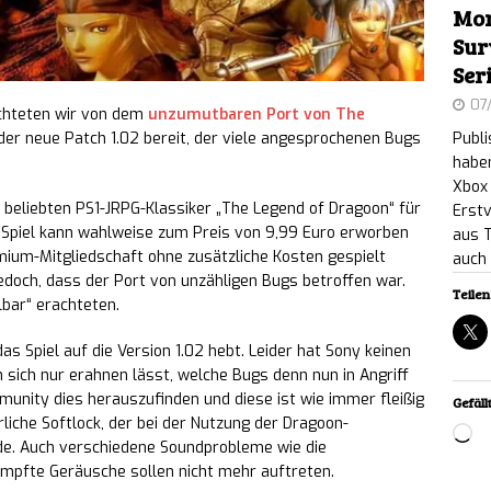
Mon
 world XD: Psychologischer Retro-Horror auf dem
Sur
Ser
heint am 17. September für PC
NEWS
07
ichteten wir von dem
unzumutbaren Port von The
y: Nostalgischer Elektronik-Reparatur-Simulator
Publ
er neue Patch 1.02 bereit, der viele angesprochenen Bugs
haben
m verfügbar
NEWS
Xbox 
 beliebten PS1-JRPG-Klassiker „The Legend of Dragoon“ für
Erstv
 PIT: Das finale, kostenlose „The Naturalist Update“
as Spiel kann wahlweise zum Preis von 9,99 Euro erworben
aus 
ium-Mitgliedschaft ohne zusätzliche Kosten gespielt
auch 
llen Plattformen verfügbar
NEWS
jedoch, dass der Port von unzähligen Bugs betroffen war.
Teilen 
elbar“ erachteten.
reaker: Highspeed-Präzisions-Speedrunner ab
as Spiel auf die Version 1.02 hebt. Leider hat Sony keinen
tlich
NEWS
h sich nur erahnen lässt, welche Bugs denn nun in Angriff
nity dies herauszufinden und diese ist wie immer fleißig
Gefällt
: A Love Story: Kurioses Tauben-Dating-Spiel in
rliche Softlock, der bei der Nutzung der Dragoon-
Lo
rde. Auch verschiedene Soundprobleme wie die
en ab sofort erhältlich
NEWS
mpfte Geräusche sollen nicht mehr auftreten.