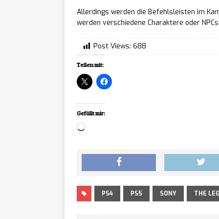
Mistfa
[ 07/08/2026 ]
Allerdings werden die Befehlsleisten im Ka
werden verschiedene Charaktere oder NPCs 
Entwickler kündig
Planet
[ 07/08/2026 ]
Post Views:
688
begehbare Volieren
Teilen mit:
Obakei
[ 07/08/2026 ]
Fortsetzung ab sofo
Gefällt mir:
Loading…
NEWS
S.T.A.
[ 07/08/2026 ]
Einblicke in AKW T
NC zei
[ 07/08/2026 ]
PS4
PS5
SONY
THE LE
der Gamescom 202