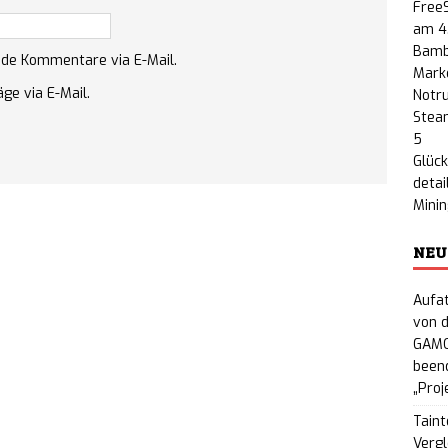
FreeS
am 4
Bamb
nde Kommentare via E-Mail.
Marke
ge via E-Mail.
Notru
Steam
5
Glück
detai
Minin
NEU
Aufat
von d
GAMO
beend
„Proj
Taint
Vergl