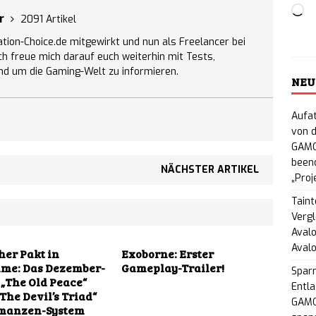
Lo
Tactics 2: Deckbuilding-Tower-Defense-
er
2091 Artikel
ation-Choice.de mitgewirkt und nun als Freelancer bei
 im 3. Quartal 2026 in den Early Access
NEWS
Ich freue mich darauf euch weiterhin mit Tests,
nd um die Gaming-Welt zu informieren.
in Stapler: Grindhouse-Horrorspiel im 80er-VHS-
NEU
Steam erhältlich
NEWS
Aufat
von d
eign Tower: Humorvolles Mittelalter-Fantasy-RPG
GAMO
hältlich
beend
NEWS
NÄCHSTER ARTIKEL
„Proj
ade: Virales Kreisel-Roguelite im Y2K-Look
Taint
Vergl
ugust für PC
NEWS
Avalo
Aval
r Cats: Clans of the Forest – Neues
her Pakt in
Exoborne: Erster
me: Das Dezember-
Gameplay-Trailer!
Spar
G erscheint im Herbst 2026 für PC und Konsolen
„The Old Peace“
Entla
„The Devil’s Triad“
GAMO
manzen-System