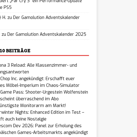
iert „Far Cry 3“ ein Performance-Update
ie PS5
 H.
zu
Der Gamolution Adventskalender
5
u
zu
Der Gamolution Adventskalender 2025
 10 BEITRÄGE
na 3 Reload: Alle Klassenzimmer- und
ungsantworten
Chop Inc. angekündigt: Erschafft euer
nes Möbel-Imperium im Chaos-Simulator
 Game Pass: Shooter-Urgestein Wolfenstein
rscheint überraschend im Abo
günstigste Monitorarm am Markt!
winter Nights: Enhanced Edition im Test –
lft auch keine Nostalgie
scom Dev 2026: Panel zur Erholung des
päischen Games-Arbeitsmarkts angekündigt