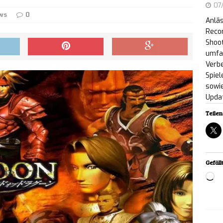
07
Netflix und YouTube an
NEWS
ws
0
Anläs
ic Entertainment enthüllt neuen Markenauftritt
Reco
Shoot
lic Days“-Showcase an
NEWS
umfa
Verb
 Sheep Valley: Erste öffentliche Demo zum
Spiel
sowie
meer-Ranch-Building-Spiel erschienen
NEWS
Upda
Teilen 
w Billy: The Book of Fears – Kostenloser Prolog
zung ab sofort auf Steam verfügbar
NEWS
Recon: Wildlands erhält Next-Gen-Upgrade –
Gefällt
Lo
enlos für PC
NEWS
rs are Coming!: Tower-Survivor-Mix ab sofort für
ältlich
NEWS