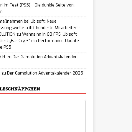
n im Test (PS5) – Die dunkle Seite von
on
maßnahmen bei Ubisoft: Neue
ssungswelle trifft hunderte Mitarbeiter -
LUTION
zu
Wahnsinn in 60 FPS: Ubisoft
iert „Far Cry 3“ ein Performance-Update
ie PS5
 H.
zu
Der Gamolution Adventskalender
5
u
zu
Der Gamolution Adventskalender 2025
ELESCHNÄPPCHEN