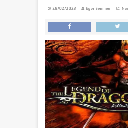
den 27. August auf 
28/02/2023
Egor Sommer
Ne
Daedal
[ 07/08/2026 ]
und kündigt „Daeda
Little
[ 07/08/2026 ]
gemütlichen Mittel
Rainbo
[ 07/08/2026 ]
zur Sequel-Fortset
Ghost 
[ 07/08/2026 ]
Future Soldier kost
Monste
[ 07/08/2026 ]
Xbox Series X|S erh