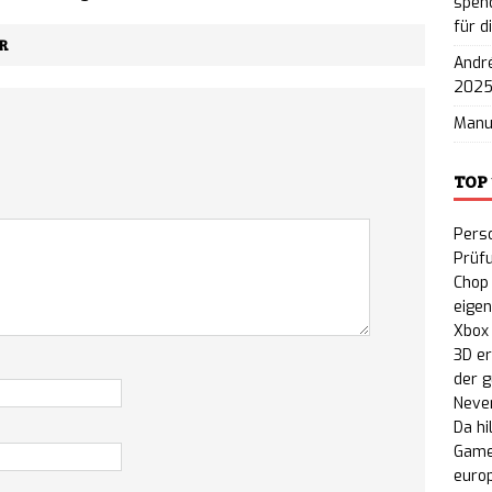
spend
für d
nty: Gratis-Erweiterung „People or Profit?“ auf
R
André
PC veröffentlicht
NEWS
202
Man
TOP
Perso
Prüf
Chop 
eige
Xbox
3D e
der 
Never
Da hi
Game
euro