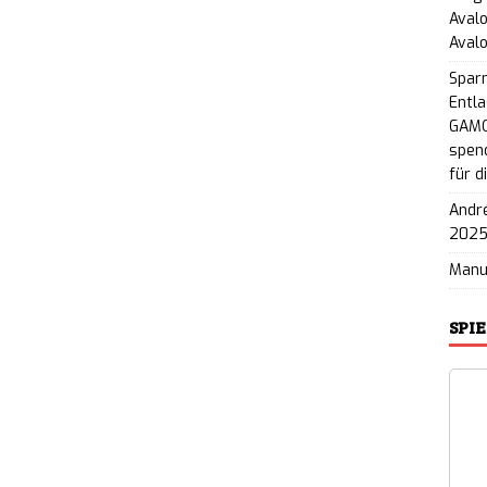
Avalo
Aval
Spar
Entla
GAMO
spend
für d
André
202
Man
SPI