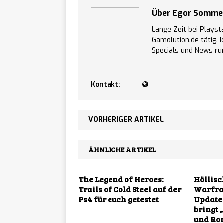
Tower 
[ 07/08/2026 ]
Über Egor Somm
Lange Zeit bei Playst
Fortsetzung startet
Gamolution.de tätig. 
Specials und News ru
The Sk
[ 07/08/2026 ]
Stil ab sofort auf 
Kontakt:
Sover
[ 07/08/2026 ]
ab sofort für PC er
VORHERIGER ARTIKEL
Slaybl
[ 07/08/2026 ]
ÄHNLICHE ARTIKEL
erscheint am 20. A
Warrio
[ 07/08/2026 ]
The Legend of Heroes:
Höllisc
Trails of Cold Steel auf der
Warfra
rundenbasiertes RP
Ps4 für euch getestet
Update 
bringt 
und Ro
NEWS