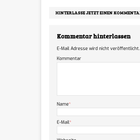
Discou
[ 07/08/2026 ]
HINTERLASSE JETZT EINEN KOMMENTA
allen Konsolen und 
Kommentar hinterlassen
E-Mail Adresse wird nicht veröffentlicht.
Kommentar
Name
*
E-Mail
*