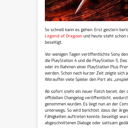
lily’s
[ 07/08/2026 ]
Teenie-Laptop ersc
So schnell kann es gehen. Erst gestern ber
ReStor
[ 07/08/2026 ]
Legend of Dragoon
und heute steht schon d
beseitigt.
ab sofort auf Stea
Vor wenigen Tagen veröffentlichte Sony den
BALL x
[ 07/08/2026 ]
die PlayStation 4 und die PlayStation 5. D
oder im Rahmen einer PlayStation Plus Prem
ist ab sofort auf a
werden. Schon nach kurzer Zeit zeigte sich 
Woraufhin viele Spieler den Port als „unspi
Echob
[ 07/08/2026 ]
Ab sofort steht ein neuer Patch bereit, der d
sofort für PC erhäl
offiziellen Changelog veröffentlicht, wodurc
genommen wurden. Es liegt nun an der Commu
Pigeon
[ 07/08/2026 ]
unterwegs. So wird berichtet, dass der ärge
Fähigkeiten auftreten konnte, beseitigt wu
lebensgroßen Städt
abgeschnittenen Dialoge oder seltsam gedä