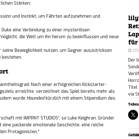
ll Hunter knackt Marke von 1 Million Spielern:
lichen Stärken:
en Solo-Modus und Ingame-Belohnungen an
NEWS
ssinn und Instinkt, um Fährten aufzunehmen und
lil
Ret
 Zoo 2: Neues Feature-Focus-Video zeigt
 Duke eine Verbindung zu einer mysteriösen
Lap
rmöglicht, die Welt um ihn herum zu beeinflussen und neue
für
 und Vogelarten
NEWS
r seine Beweglichkeit nutzen, um Gegner auszutricksen
07
doro 2: Chase & Seek: Süß-düstere Fangspiel-
u bestehen.
Der b
Sonde
rt für Nintendo Switch und Switch 2 erhältlich
ort
Veröf
Horro
anntheitsgrad: Nach einer erfolgreichen Kickstarter-
Titel
sziels erreichte, verzeichnet das Spiel bereits mehr als
L.K.E.R. 2: Cost of Hope – Showcase-Video gewährt
via 
 Zudem wurde
Hounded
kürzlich mit einem Stipendium des
Teilen 
schernobyl und den Eisenwald
NEWS
erschaft mit IMPRNT STUDIOS“, so Luke Keighran, Gründer
gt Aion 2, Cinder City und neues Geheimprojekt auf
tet eine packende emotionale Geschichte, eine reiche
den Protagonisten.“
6
NEWS
Gefällt