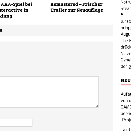
Notru
 AAA-Spiel bei
Remastered – Frischer
Steam
nteractive in
Trailer zur Neuauflage
5
klung
Juras
bring
R
Augu
The K
drück
NC ze
Gehe
der 
NEU
Aufat
von d
GAMO
beend
„Proj
Taint