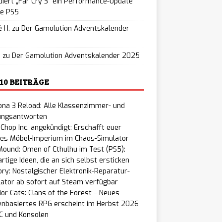
iert „Far Cry 3“ ein Performance-Update
ie PS5
 H.
zu
Der Gamolution Adventskalender
5
u
zu
Der Gamolution Adventskalender 2025
 10 BEITRÄGE
na 3 Reload: Alle Klassenzimmer- und
ungsantworten
Chop Inc. angekündigt: Erschafft euer
nes Möbel-Imperium im Chaos-Simulator
ound: Omen of Cthulhu im Test (PS5):
rtige Ideen, die an sich selbst ersticken
ry: Nostalgischer Elektronik-Reparatur-
ator ab sofort auf Steam verfügbar
or Cats: Clans of the Forest – Neues
enbasiertes RPG erscheint im Herbst 2026
C und Konsolen