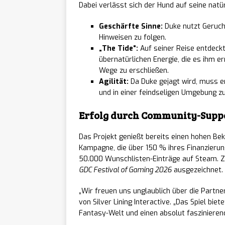
Mistfa
[ 07/08/2026 ]
Dabei verlässt sich der Hund auf seine natür
Entwickler kündig
Geschärfte Sinne:
Duke nutzt Geruch
Hinweisen zu folgen.
Planet
[ 07/08/2026 ]
„The Tide“:
Auf seiner Reise entdeckt
übernatürlichen Energie, die es ihm e
begehbare Volieren
Wege zu erschließen.
Agilität:
Da Duke gejagt wird, muss e
Obakei
[ 07/08/2026 ]
und in einer feindseligen Umgebung z
Fortsetzung ab sofo
Erfolg durch Community-Supp
NEWS
Das Projekt genießt bereits einen hohen Bek
Kampagne, die über 150 % ihres Finanzierung
S.T.A.
[ 07/08/2026 ]
50.000 Wunschlisten-Einträge auf Steam.
GDC Festival of Gaming 2026
ausgezeichnet.
Einblicke in AKW T
„Wir freuen uns unglaublich über die Partn
NC zei
[ 07/08/2026 ]
von Silver Lining Interactive. „Das Spiel bie
Fantasy-Welt und einen absolut faszinieren
der Gamescom 202