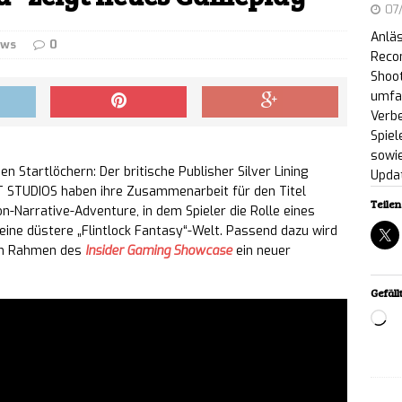
07
Netflix und YouTube an
NEWS
Anläs
ws
0
ic Entertainment enthüllt neuen Markenauftritt
Reco
Shoot
lic Days“-Showcase an
NEWS
umfa
Verb
 Sheep Valley: Erste öffentliche Demo zum
Spiel
sowie
meer-Ranch-Building-Spiel erschienen
n Startlöchern: Der britische Publisher Silver Lining
NEWS
Upda
NT STUDIOS haben ihre Zusammenarbeit für den Titel
Teilen 
w Billy: The Book of Fears – Kostenloser Prolog
-Narrative-Adventure, in dem Spieler die Rolle eines
eine düstere „Flintlock Fantasy“-Welt. Passend dazu wird
zung ab sofort auf Steam verfügbar
NEWS
im Rahmen des
Insider Gaming Showcase
ein neuer
Recon: Wildlands erhält Next-Gen-Upgrade –
Gefällt
Lo
enlos für PC
NEWS
rs are Coming!: Tower-Survivor-Mix ab sofort für
ältlich
NEWS