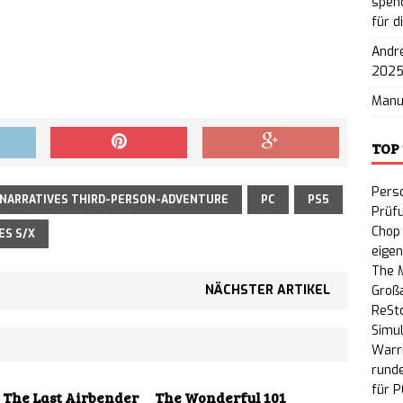
spend
für d
nty: Gratis-Erweiterung „People or Profit?“ auf
André
PC veröffentlicht
NEWS
202
Man
TOP
Perso
NARRATIVES THIRD-PERSON-ADVENTURE
PC
PS5
Prüf
Chop 
ES S/X
eige
The M
NÄCHSTER ARTIKEL
Großa
ReSto
Simul
Warri
rund
für P
 The Last Airbender
The Wonderful 101