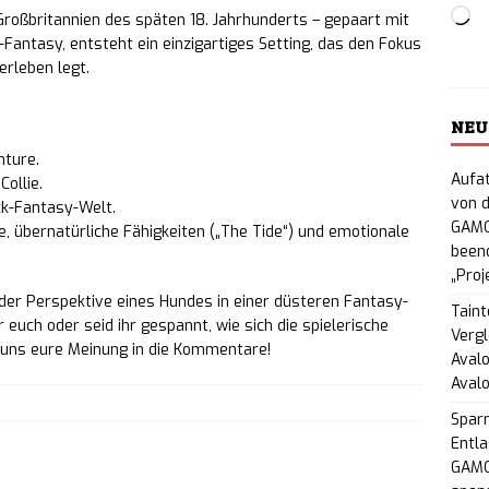
Lo
 Großbritannien des späten 18. Jahrhunderts – gepaart mit
Tactics 2: Deckbuilding-Tower-Defense-
Fantasy, entsteht ein einzigartiges Setting, das den Fokus
erleben legt.
 im 3. Quartal 2026 in den Early Access
NEWS
in Stapler: Grindhouse-Horrorspiel im 80er-VHS-
NEU
nture.
Steam erhältlich
NEWS
Aufat
Collie.
von d
eign Tower: Humorvolles Mittelalter-Fantasy-RPG
ck-Fantasy-Welt.
GAMO
 übernatürliche Fähigkeiten („The Tide“) und emotionale
hältlich
beend
NEWS
„Proj
ade: Virales Kreisel-Roguelite im Y2K-Look
der Perspektive eines Hundes in einer düsteren Fantasy-
Taint
 euch oder seid ihr gespannt, wie sich die spielerische
Vergl
ugust für PC
NEWS
 uns eure Meinung in die Kommentare!
Avalo
Aval
r Cats: Clans of the Forest – Neues
Spar
G erscheint im Herbst 2026 für PC und Konsolen
Entla
GAMO