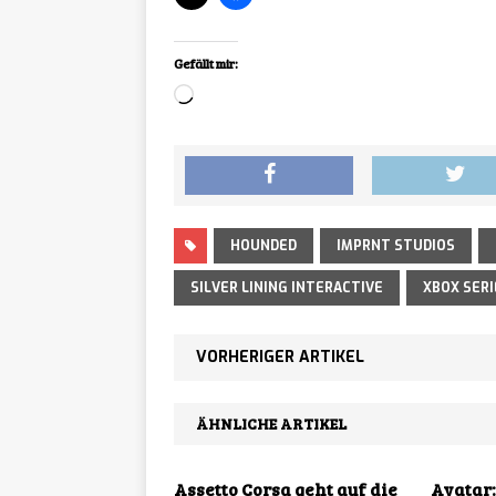
Discou
[ 07/08/2026 ]
Gefällt mir:
allen Konsolen und 
Loading…
HOUNDED
IMPRNT STUDIOS
SILVER LINING INTERACTIVE
XBOX SERI
VORHERIGER ARTIKEL
ÄHNLICHE ARTIKEL
Assetto Corsa geht auf die
Avatar: