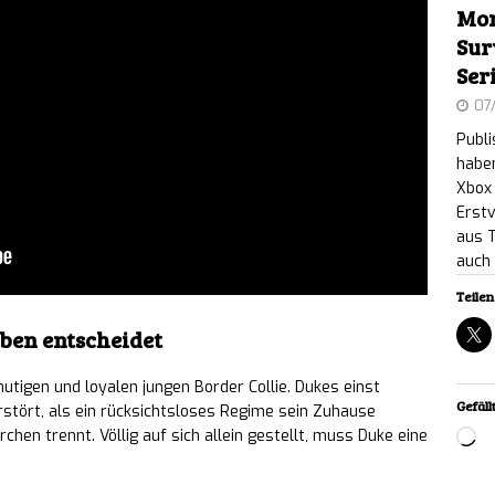
Mon
 world XD: Psychologischer Retro-Horror auf dem
Sur
Ser
heint am 17. September für PC
NEWS
07
y: Nostalgischer Elektronik-Reparatur-Simulator
Publ
haben
m verfügbar
NEWS
Xbox 
Erstv
 PIT: Das finale, kostenlose „The Naturalist Update“
aus 
auch 
llen Plattformen verfügbar
NEWS
Teilen 
reaker: Highspeed-Präzisions-Speedrunner ab
eben entscheidet
tlich
NEWS
utigen und loyalen jungen Border Collie. Dukes einst
Gefällt
: A Love Story: Kurioses Tauben-Dating-Spiel in
erstört, als ein rücksichtsloses Regime sein Zuhause
chen trennt. Völlig auf sich allein gestellt, muss Duke eine
Lo
en ab sofort erhältlich
NEWS