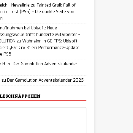
eich - Newslinie
zu
Tainted Grail: Fall of
n im Test (PS5) – Die dunkle Seite von
on
maßnahmen bei Ubisoft: Neue
ssungswelle trifft hunderte Mitarbeiter -
LUTION
zu
Wahnsinn in 60 FPS: Ubisoft
iert „Far Cry 3“ ein Performance-Update
ie PS5
 H.
zu
Der Gamolution Adventskalender
5
u
zu
Der Gamolution Adventskalender 2025
ELESCHNÄPPCHEN