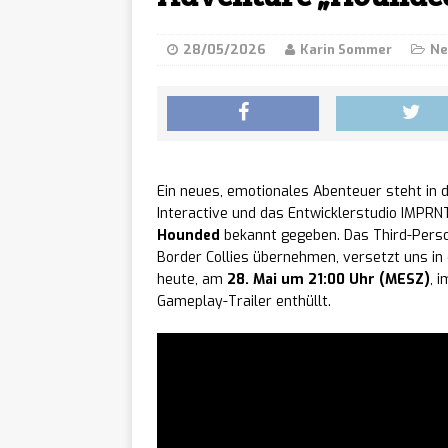
den 27. August auf 
28/05/2026
Karin Sommer
Ne
Daedal
[ 07/08/2026 ]
und kündigt „Daeda
Little
[ 07/08/2026 ]
gemütlichen Mittel
Ein neues, emotionales Abenteuer steht in de
Interactive und das Entwicklerstudio IMPR
Rainbo
[ 07/08/2026 ]
Hounded
bekannt gegeben. Das Third-Person
Border Collies übernehmen, versetzt uns in 
zur Sequel-Fortset
heute, am
28. Mai um 21:00 Uhr (MESZ)
, 
Gameplay-Trailer enthüllt.
Ghost 
[ 07/08/2026 ]
Future Soldier kost
Monste
[ 07/08/2026 ]
Xbox Series X|S erh