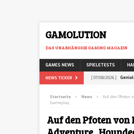
GAMOLUTION
DAS UNABHÄNGIGE GAMING MAGAZIN
GAMES NEWS
SPIELETESTS
HA
Genial
NEWS TICKER
[ 07/08/2026 ]
mehr Business-Prof
Startseite
News
Auf den Pfoten 
Histor
Gameplay
[ 07/08/2026 ]
Adventure lässt euc
Auf den Pfoten von 
GTA 6:
Adventure „Hounded
[ 07/08/2026 ]