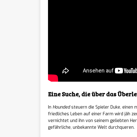
lily’s
[ 07/08/2026 ]
Teenie-Laptop ersc
ReStor
[ 07/08/2026 ]
ab sofort auf Stea
BALL x
[ 07/08/2026 ]
ist ab sofort auf a
Echob
[ 07/08/2026 ]
Eine Suche, die über das Überl
sofort für PC erhäl
In
Hounded
steuern die Spieler Duke, einen m
Pigeon
friedliches Leben auf einer Farm wird jäh z
[ 07/08/2026 ]
vernichtet und ihn von seinem geliebten Herr
lebensgroßen Städt
gefährliche, unbekannte Welt durchqueren.