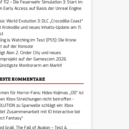
f 112 – Die Feuerwehr Simulation 3: Start im
 Early Access auf Basis der Unreal Engine
sic World Evolution 3: DLC „Crocodilia Coast“
t Krokodile und neues Inhalts-Update am 11.
st
ing is Watching im Test (PS5): Die Krone
t auf der Konsole
igt Aion 2, Cinder City und neues
improjekt auf der Gamescom 2026
günstigste Monitorarm am Markt!
ESTE KOMMENTARE
men für Horror-Fans: Hideo Kojimas „OD“ ist
en Xbox-Streichungen nicht betroffen -
LUTION
zu
Sparwelle schlägt ein: Xbox
et Zusammenarbeit mit IO Interactive bei
ect Fantasy“
ed Grail: The Fall of Avalon – Test &