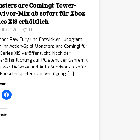
sters are Coming!: Tower-
vivor-Mix ab sofort für Xbox
ies X|S erhältlich
/08/2026
0
isher Raw Fury und Entwickler Ludogram
 ihr Action-Spiel Monsters are Coming! für
Series X|S veröffentlicht. Nach der
eröffentlichung auf PC steht der Genremix
Tower-Defense und Auto-Survivor ab sofort
Konsolenspielern zur Verfügung.
[…]
mit:
 mir:
ading…