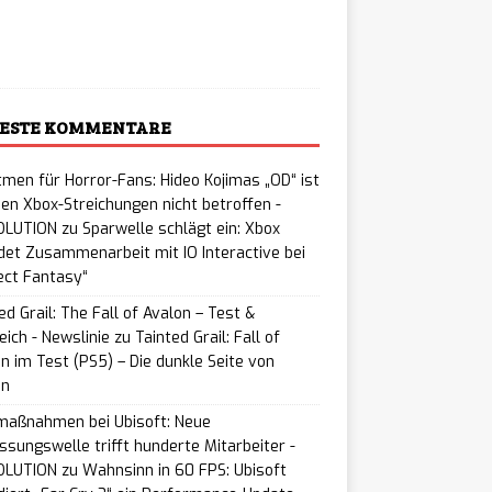
ading…
ESTE KOMMENTARE
men für Horror-Fans: Hideo Kojimas „OD“ ist
en Xbox-Streichungen nicht betroffen -
LUTION
zu
Sparwelle schlägt ein: Xbox
et Zusammenarbeit mit IO Interactive bei
ect Fantasy“
ed Grail: The Fall of Avalon – Test &
eich - Newslinie
zu
Tainted Grail: Fall of
n im Test (PS5) – Die dunkle Seite von
on
maßnahmen bei Ubisoft: Neue
ssungswelle trifft hunderte Mitarbeiter -
LUTION
zu
Wahnsinn in 60 FPS: Ubisoft