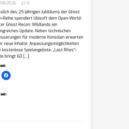
/08/2026
0
slich des 25-jährigen Jubiläums der Ghost
n-Reihe spendiert Ubisoft dem Open-World-
er Ghost Recon: Wildlands ein
ngreiches Update. Neben technischen
esserungen für moderne Konsolen erwarten
er neue Inhalte, Anpassungsmöglichkeiten
 kostenlose Spielangebote. „Last Rites“-
te bringt 60
[…]
mit:
 mir:
ading…