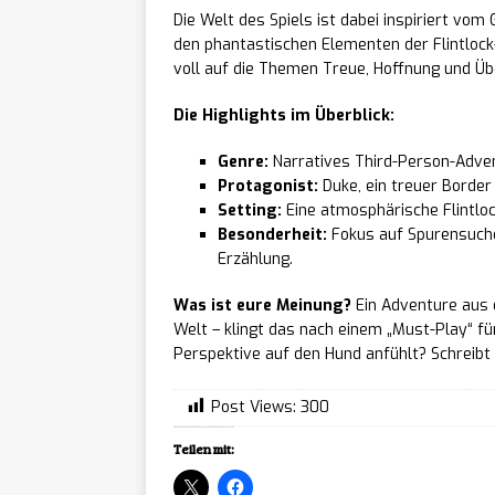
Die Welt des Spiels ist dabei inspiriert vom
Tower 
[ 07/08/2026 ]
den phantastischen Elementen der Flintlock-
voll auf die Themen Treue, Hoffnung und Üb
Fortsetzung startet
Die Highlights im Überblick:
The Sk
[ 07/08/2026 ]
Genre:
Narratives Third-Person-Adve
Stil ab sofort auf 
Protagonist:
Duke, ein treuer Border 
Sover
Setting:
Eine atmosphärische Flintlo
[ 07/08/2026 ]
Besonderheit:
Fokus auf Spurensuche,
ab sofort für PC er
Erzählung.
Slaybl
[ 07/08/2026 ]
Was ist eure Meinung?
Ein Adventure aus 
Welt – klingt das nach einem „Must-Play“ für
erscheint am 20. A
Perspektive auf den Hund anfühlt? Schreibt
Warrio
[ 07/08/2026 ]
Post Views:
300
rundenbasiertes RP
Teilen mit:
NEWS