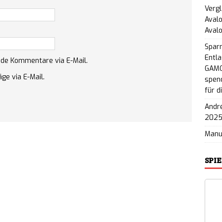
Vergl
Avalo
Aval
Spar
Entla
nde Kommentare via E-Mail.
GAMO
ge via E-Mail.
spend
für d
André
202
Man
SPI