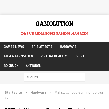
GAMOLUTION
DAS UNABHÄNGIGE GAMING MAGAZIN
GAMES NEWS
SPIELETESTS
HARDWARE
FILM & FERNSEHEN
VIRTUAL REALITY
EVENTS
3D DRUCK
AKTIONEN
Startseite
Hardware
MSI stellt neue Gaming Tastatur
vor