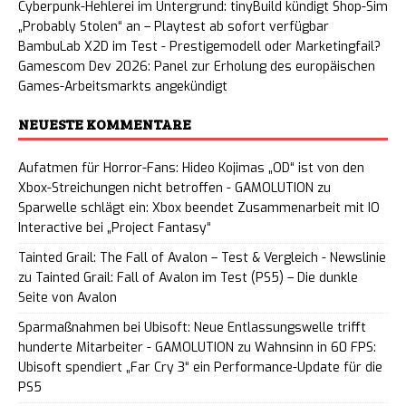
Cyberpunk-Hehlerei im Untergrund: tinyBuild kündigt Shop-Sim
„Probably Stolen“ an – Playtest ab sofort verfügbar
BambuLab X2D im Test - Prestigemodell oder Marketingfail?
Gamescom Dev 2026: Panel zur Erholung des europäischen
Games-Arbeitsmarkts angekündigt
NEUESTE KOMMENTARE
Aufatmen für Horror-Fans: Hideo Kojimas „OD“ ist von den
Xbox-Streichungen nicht betroffen - GAMOLUTION
zu
Sparwelle schlägt ein: Xbox beendet Zusammenarbeit mit IO
Interactive bei „Project Fantasy“
Tainted Grail: The Fall of Avalon – Test & Vergleich - Newslinie
zu
Tainted Grail: Fall of Avalon im Test (PS5) – Die dunkle
Seite von Avalon
Sparmaßnahmen bei Ubisoft: Neue Entlassungswelle trifft
hunderte Mitarbeiter - GAMOLUTION
zu
Wahnsinn in 60 FPS:
Ubisoft spendiert „Far Cry 3“ ein Performance-Update für die
PS5