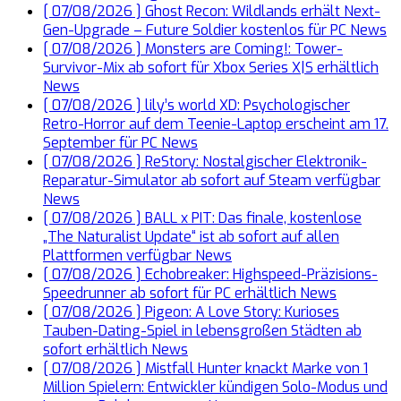
[ 07/08/2026 ]
Ghost Recon: Wildlands erhält Next-
Gen-Upgrade – Future Soldier kostenlos für PC
News
[ 07/08/2026 ]
Monsters are Coming!: Tower-
Survivor-Mix ab sofort für Xbox Series X|S erhältlich
News
[ 07/08/2026 ]
lily’s world XD: Psychologischer
Retro-Horror auf dem Teenie-Laptop erscheint am 17.
September für PC
News
[ 07/08/2026 ]
ReStory: Nostalgischer Elektronik-
Reparatur-Simulator ab sofort auf Steam verfügbar
News
[ 07/08/2026 ]
BALL x PIT: Das finale, kostenlose
„The Naturalist Update“ ist ab sofort auf allen
Plattformen verfügbar
News
[ 07/08/2026 ]
Echobreaker: Highspeed-Präzisions-
Speedrunner ab sofort für PC erhältlich
News
[ 07/08/2026 ]
Pigeon: A Love Story: Kurioses
Tauben-Dating-Spiel in lebensgroßen Städten ab
sofort erhältlich
News
[ 07/08/2026 ]
Mistfall Hunter knackt Marke von 1
Million Spielern: Entwickler kündigen Solo-Modus und