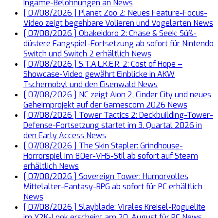
Ingame-Belohnungen an
News
[ 07/08/2026 ]
Planet Zoo 2: Neues Feature-Focus-
Video zeigt begehbare Volieren und Vogelarten
News
[ 07/08/2026 ]
Obakeidoro 2: Chase & Seek: Süß-
düstere Fangspiel-Fortsetzung ab sofort für Nintendo
Switch und Switch 2 erhältlich
News
[ 07/08/2026 ]
S.T.A.L.K.E.R. 2: Cost of Hope –
Showcase-Video gewährt Einblicke in AKW
Tschernobyl und den Eisenwald
News
[ 07/08/2026 ]
NC zeigt Aion 2, Cinder City und neues
Geheimprojekt auf der Gamescom 2026
News
[ 07/08/2026 ]
Tower Tactics 2: Deckbuilding-Tower-
Defense-Fortsetzung startet im 3. Quartal 2026 in
den Early Access
News
[ 07/08/2026 ]
The Skin Stapler: Grindhouse-
Horrorspiel im 80er-VHS-Stil ab sofort auf Steam
erhältlich
News
[ 07/08/2026 ]
Sovereign Tower: Humorvolles
Mittelalter-Fantasy-RPG ab sofort für PC erhältlich
News
[ 07/08/2026 ]
Slayblade: Virales Kreisel-Roguelite
im Y2K-Look erscheint am 20. August für PC
News