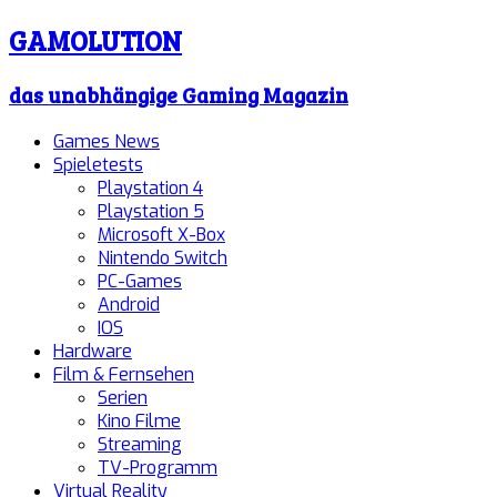
GAMOLUTION
das unabhängige Gaming Magazin
Games News
Spieletests
Playstation 4
Playstation 5
Microsoft X-Box
Nintendo Switch
PC-Games
Android
IOS
Hardware
Film & Fernsehen
Serien
Kino Filme
Streaming
TV-Programm
Virtual Reality