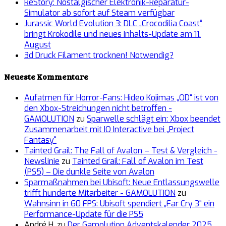
ReStory: Nostalgischer Elektronik-Reparatur-
Simulator ab sofort auf Steam verfügbar
Jurassic World Evolution 3: DLC „Crocodilia Coast“
bringt Krokodile und neues Inhalts-Update am 11.
August
3d Druck Filament trocknen! Notwendig?
Neueste Kommentare
Aufatmen für Horror-Fans: Hideo Kojimas „OD“ ist von
den Xbox-Streichungen nicht betroffen -
GAMOLUTION
zu
Sparwelle schlägt ein: Xbox beendet
Zusammenarbeit mit IO Interactive bei „Project
Fantasy“
Tainted Grail: The Fall of Avalon – Test & Vergleich -
Newslinie
zu
Tainted Grail: Fall of Avalon im Test
(PS5) – Die dunkle Seite von Avalon
Sparmaßnahmen bei Ubisoft: Neue Entlassungswelle
trifft hunderte Mitarbeiter - GAMOLUTION
zu
Wahnsinn in 60 FPS: Ubisoft spendiert „Far Cry 3“ ein
Performance-Update für die PS5
André H.
zu
Der Gamolution Adventskalender 2025