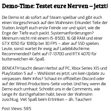
Demo-Time: Testet eure Nerven – jetzt!
Die Demo ist ab sofort auf Steam spielbar und gibt euch
einen Vorgeschmack auf den Wahnsinn: Erkundet Teile der
Station, knöpft euch erste Feinde vor und spürt, wie die
Enge der Tiefe euch packt. Systemanforderungen?
Minimum reicht mit einem i5-8500, 16 GB RAM und einer
GTX 1050 für 1080p bei 30 FPS – aber auf SSD spielen,
Leute, sonst wartet ihr ewig auf Ladebildschirme.
Recommended? Geht auf i7-13700 und RTX 4070 für
butterweichen 4K-Spaß.
BENEATH
taucht diesen Herbst auf PC, Xbox Series X|S und
PlayStation 5 auf – Wishlistet es jetzt, um kein Update zu
verpassen. Mehr Infos? Schaut im offiziellen Discord oder
auf der Wired-Productions-Seite vorbei. Und hey, wenn die
Demo euch umhaut: Schreibt uns in die Comments, wie
lange ihr durchgehalten habt, bevor der Wahnsinn
zuschlug. Viel Spaß beim Ertrinken – äh, Tauchen!
Post Views:
585