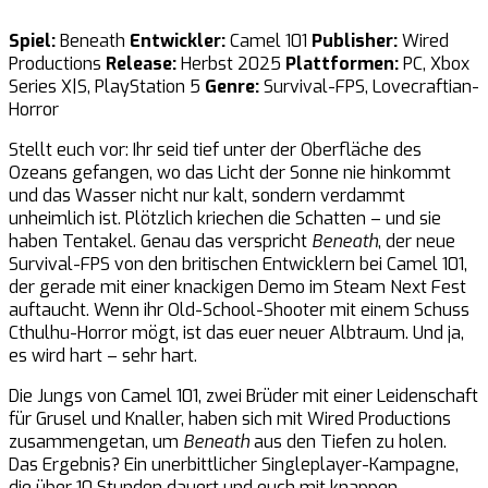
Spiel:
Beneath
Entwickler:
Camel 101
Publisher:
Wired
Productions
Release:
Herbst 2025
Plattformen:
PC, Xbox
Series X|S, PlayStation 5
Genre:
Survival-FPS, Lovecraftian-
Horror
Stellt euch vor: Ihr seid tief unter der Oberfläche des
Ozeans gefangen, wo das Licht der Sonne nie hinkommt
und das Wasser nicht nur kalt, sondern verdammt
unheimlich ist. Plötzlich kriechen die Schatten – und sie
haben Tentakel. Genau das verspricht
Beneath
, der neue
Survival-FPS von den britischen Entwicklern bei Camel 101,
der gerade mit einer knackigen Demo im Steam Next Fest
auftaucht. Wenn ihr Old-School-Shooter mit einem Schuss
Cthulhu-Horror mögt, ist das euer neuer Albtraum. Und ja,
es wird hart – sehr hart.
Die Jungs von Camel 101, zwei Brüder mit einer Leidenschaft
für Grusel und Knaller, haben sich mit Wired Productions
zusammengetan, um
Beneath
aus den Tiefen zu holen.
Das Ergebnis? Ein unerbittlicher Singleplayer-Kampagne,
die über 10 Stunden dauert und euch mit knappen