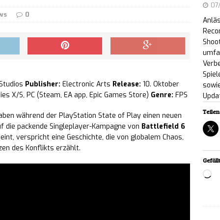
07
Netflix und YouTube an
NEWS
ws
0
Anläs
ic Entertainment enthüllt neuen Markenauftritt
Reco
Shoot
lic Days“-Showcase an
NEWS
umfa
Verb
 Sheep Valley: Erste öffentliche Demo zum
Spiel
 Studios
Publisher:
Electronic Arts
Release:
10. Oktober
sowie
meer-Ranch-Building-Spiel erschienen
NEWS
ies X/S, PC (Steam, EA app, Epic Games Store)
Genre:
FPS
Upda
Teilen 
w Billy: The Book of Fears – Kostenloser Prolog
 haben während der PlayStation State of Play einen neuen
 auf die packende Singleplayer-Kampagne von
Battlefield 6
zung ab sofort auf Steam verfügbar
NEWS
eint, verspricht eine Geschichte, die von globalem Chaos,
en des Konflikts erzählt.
Recon: Wildlands erhält Next-Gen-Upgrade –
Gefällt
Lo
enlos für PC
NEWS
rs are Coming!: Tower-Survivor-Mix ab sofort für
ältlich
NEWS