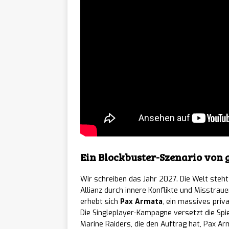
lily’s
[ 07/08/2026 ]
Teenie-Laptop ersc
ReStor
[ 07/08/2026 ]
ab sofort auf Stea
BALL x
[ 07/08/2026 ]
ist ab sofort auf a
Echob
[ 07/08/2026 ]
Ein Blockbuster-Szenario von
sofort für PC erhäl
Wir schreiben das Jahr 2027. Die Welt steh
Pigeon
Allianz durch innere Konflikte und Misstrau
[ 07/08/2026 ]
erhebt sich
Pax Armata
, ein massives pri
lebensgroßen Städt
Die Singleplayer-Kampagne versetzt die Spie
Marine Raiders, die den Auftrag hat, Pax A