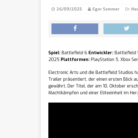
den 27. August auf 
26/09/2025
Egor Sommer
Ne
Daedal
[ 07/08/2026 ]
und kündigt „Daeda
Little
[ 07/08/2026 ]
Spiel:
Battlefield 6
Entwickler:
Battlefield
gemütlichen Mittel
2025
Plattformen:
PlayStation 5, Xbox Ser
Rainbo
[ 07/08/2026 ]
Electronic Arts und die Battlefield Studios
Trailer präsentiert, der einen ersten Blick
zur Sequel-Fortset
gewährt. Der Titel, der am 10. Oktober ersch
Machtkämpfen und einer Eliteeinheit im Herz
Ghost 
[ 07/08/2026 ]
Future Soldier kost
Monste
[ 07/08/2026 ]
Xbox Series X|S erh