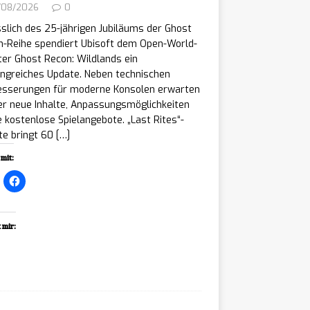
/08/2026
0
slich des 25-jährigen Jubiläums der Ghost
n-Reihe spendiert Ubisoft dem Open-World-
er Ghost Recon: Wildlands ein
ngreiches Update. Neben technischen
esserungen für moderne Konsolen erwarten
er neue Inhalte, Anpassungsmöglichkeiten
 kostenlose Spielangebote. „Last Rites“-
te bringt 60
[…]
mit:
 mir:
ading…