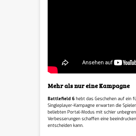
Tower 
[ 07/08/2026 ]
Fortsetzung startet
The Sk
[ 07/08/2026 ]
Stil ab sofort auf 
Sover
[ 07/08/2026 ]
ab sofort für PC er
Slaybl
[ 07/08/2026 ]
Mehr als nur eine Kampagne
erscheint am 20. A
Battlefield 6
hebt das Geschehen auf ein fü
Singleplayer-Kampagne erwarten die Spiele
Warrio
[ 07/08/2026 ]
beliebten Portal-Modus mit schier unbegre
Verbesserungen schaffen eine beeindruckend
rundenbasiertes RP
entscheiden kann.
NEWS