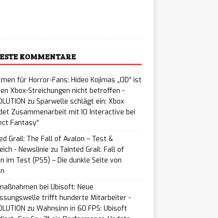
ading…
ESTE KOMMENTARE
men für Horror-Fans: Hideo Kojimas „OD“ ist
en Xbox-Streichungen nicht betroffen -
LUTION
zu
Sparwelle schlägt ein: Xbox
et Zusammenarbeit mit IO Interactive bei
ect Fantasy“
ed Grail: The Fall of Avalon – Test &
eich - Newslinie
zu
Tainted Grail: Fall of
n im Test (PS5) – Die dunkle Seite von
on
maßnahmen bei Ubisoft: Neue
ssungswelle trifft hunderte Mitarbeiter -
LUTION
zu
Wahnsinn in 60 FPS: Ubisoft