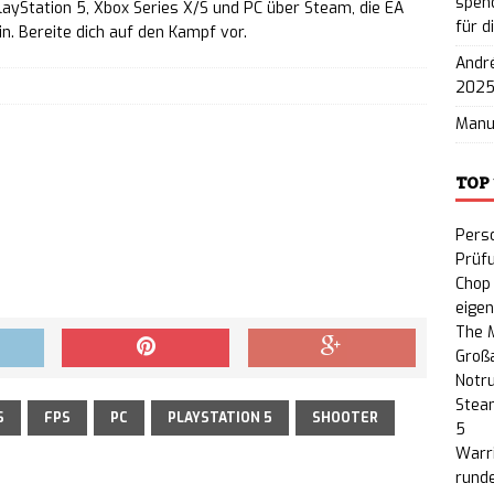
spend
layStation 5, Xbox Series X/S und PC über Steam, die EA
für d
n. Bereite dich auf den Kampf vor.
nty: Gratis-Erweiterung „People or Profit?“ auf
André
PC veröffentlicht
NEWS
202
Man
TOP
Perso
Prüf
Chop 
eige
The M
Großa
Notru
Steam
S
FPS
PC
PLAYSTATION 5
SHOOTER
5
Warri
rund