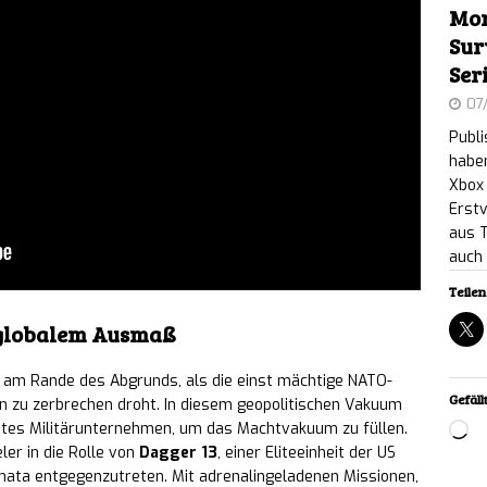
Mon
 world XD: Psychologischer Retro-Horror auf dem
Sur
Ser
heint am 17. September für PC
NEWS
07
y: Nostalgischer Elektronik-Reparatur-Simulator
Publ
haben
m verfügbar
NEWS
Xbox 
Erstv
 PIT: Das finale, kostenlose „The Naturalist Update“
aus 
auch 
llen Plattformen verfügbar
NEWS
Teilen 
reaker: Highspeed-Präzisions-Speedrunner ab
 globalem Ausmaß
tlich
NEWS
t am Rande des Abgrunds, als die einst mächtige NATO-
Gefällt
: A Love Story: Kurioses Tauben-Dating-Spiel in
en zu zerbrechen droht. In diesem geopolitischen Vakuum
vates Militärunternehmen, um das Machtvakuum zu füllen.
Lo
en ab sofort erhältlich
NEWS
ler in die Rolle von
Dagger 13
, einer Eliteeinheit der US
rmata entgegenzutreten. Mit adrenalingeladenen Missionen,