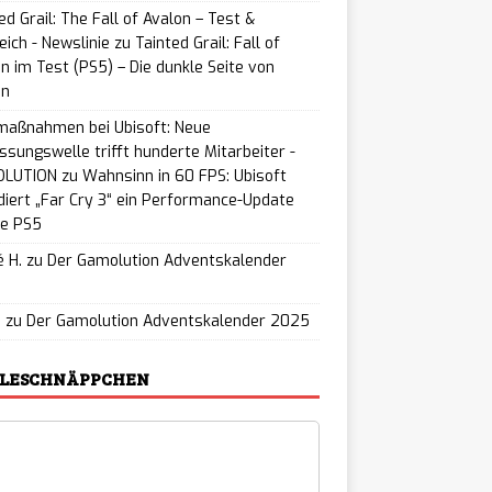
ed Grail: The Fall of Avalon – Test &
eich - Newslinie
zu
Tainted Grail: Fall of
n im Test (PS5) – Die dunkle Seite von
on
maßnahmen bei Ubisoft: Neue
ssungswelle trifft hunderte Mitarbeiter -
LUTION
zu
Wahnsinn in 60 FPS: Ubisoft
iert „Far Cry 3“ ein Performance-Update
ie PS5
 H.
zu
Der Gamolution Adventskalender
5
u
zu
Der Gamolution Adventskalender 2025
ELESCHNÄPPCHEN