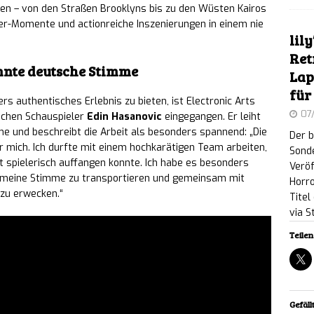
ll Hunter knackt Marke von 1 Million Spielern:
en – von den Straßen Brooklyns bis zu den Wüsten Kairos
er-Momente und actionreiche Inszenierungen in einem nie
en Solo-Modus und Ingame-Belohnungen an
NEWS
lil
Ret
 Zoo 2: Neues Feature-Focus-Video zeigt
nnte deutsche Stimme
Lap
für
 und Vogelarten
NEWS
s authentisches Erlebnis zu bieten, ist Electronic Arts
07
schen Schauspieler
Edin Hasanovic
eingegangen. Er leiht
doro 2: Chase & Seek: Süß-düstere Fangspiel-
 und beschreibt die Arbeit als besonders spannend: „Die
Der b
ür mich. Ich durfte mit einem hochkarätigen Team arbeiten,
Sonde
rt für Nintendo Switch und Switch 2 erhältlich
 spielerisch auffangen konnte. Ich habe es besonders
Veröf
r meine Stimme zu transportieren und gemeinsam mit
Horro
 zu erwecken.“
Titel
L.K.E.R. 2: Cost of Hope – Showcase-Video gewährt
via 
Teilen 
schernobyl und den Eisenwald
NEWS
gt Aion 2, Cinder City und neues Geheimprojekt auf
6
NEWS
Gefällt