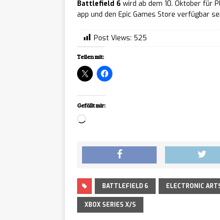
Battlefield 6
wird ab dem 10. Oktober für P
app und den Epic Games Store verfügbar sei
Discou
[ 07/08/2026 ]
allen Konsolen und 
Post Views:
525
Teilen mit:
Gefällt mir:
Loading…
BATTLEFIELD 6
ELECTRONIC ART
XBOX SERIES X/S