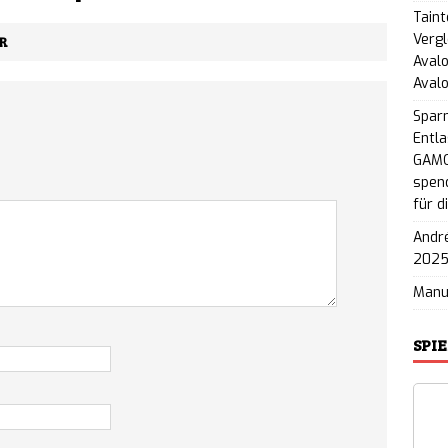
Taint
Vergl
R
Avalo
Aval
Spar
Entla
GAMO
spend
für d
André
202
Man
SPI