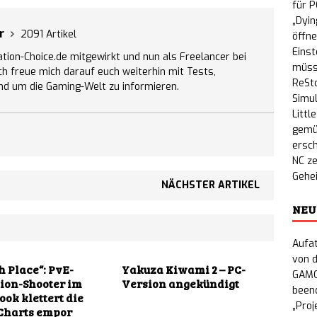
für P
„Dyin
er
2091 Artikel
öffne
Einst
ation-Choice.de mitgewirkt und nun als Freelancer bei
müss
Ich freue mich darauf euch weiterhin mit Tests,
ReSto
nd um die Gaming-Welt zu informieren.
Simul
Littl
gemüt
ersc
NC ze
Gehe
NÄCHSTER ARTIKEL
NEU
Aufat
von d
h Place“: PvE-
Yakuza Kiwami 2 – PC-
GAMO
ion-Shooter im
Version angekündigt
beend
ook klettert die
„Proj
Charts empor