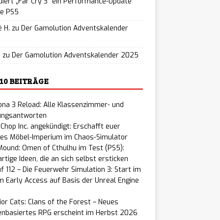
iert „Far Cry 3“ ein Performance-Update
ie PS5
 H.
zu
Der Gamolution Adventskalender
5
u
zu
Der Gamolution Adventskalender 2025
 10 BEITRÄGE
na 3 Reload: Alle Klassenzimmer- und
ungsantworten
Chop Inc. angekündigt: Erschafft euer
nes Möbel-Imperium im Chaos-Simulator
ound: Omen of Cthulhu im Test (PS5):
rtige Ideen, die an sich selbst ersticken
f 112 – Die Feuerwehr Simulation 3: Start im
 Early Access auf Basis der Unreal Engine
or Cats: Clans of the Forest – Neues
enbasiertes RPG erscheint im Herbst 2026