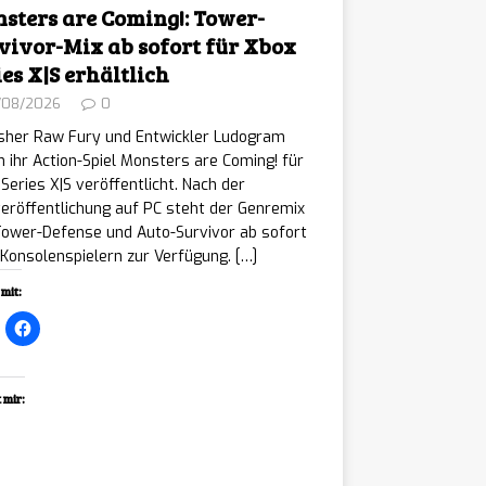
sters are Coming!: Tower-
vivor-Mix ab sofort für Xbox
ies X|S erhältlich
/08/2026
0
isher Raw Fury und Entwickler Ludogram
 ihr Action-Spiel Monsters are Coming! für
Series X|S veröffentlicht. Nach der
eröffentlichung auf PC steht der Genremix
Tower-Defense und Auto-Survivor ab sofort
Konsolenspielern zur Verfügung.
[…]
mit:
 mir:
ading…