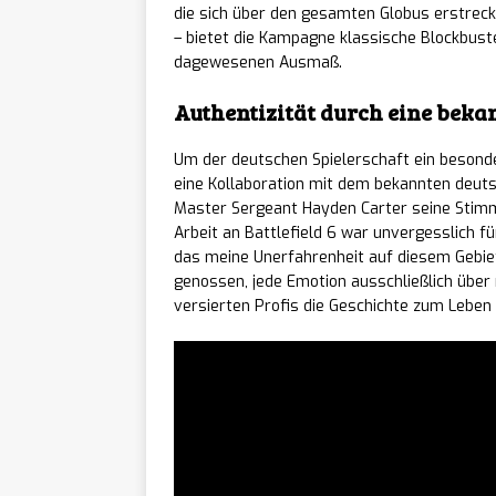
Mistfa
[ 07/08/2026 ]
die sich über den gesamten Globus erstreck
– bietet die Kampagne klassische Blockbust
Entwickler kündig
dagewesenen Ausmaß.
Planet
[ 07/08/2026 ]
Authentizität durch eine beka
begehbare Volieren
Um der deutschen Spielerschaft ein besonder
eine Kollaboration mit dem bekannten deut
Obakei
[ 07/08/2026 ]
Master Sergeant Hayden Carter seine Stimme
Arbeit an Battlefield 6 war unvergesslich f
Fortsetzung ab sofo
das meine Unerfahrenheit auf diesem Gebiet
genossen, jede Emotion ausschließlich übe
NEWS
versierten Profis die Geschichte zum Leben
S.T.A.
[ 07/08/2026 ]
Einblicke in AKW T
NC zei
[ 07/08/2026 ]
der Gamescom 202