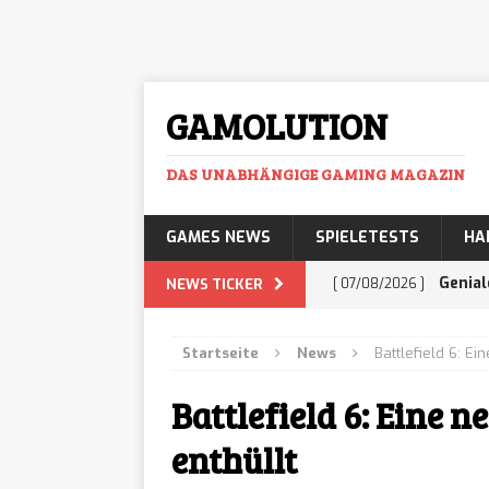
GAMOLUTION
DAS UNABHÄNGIGE GAMING MAGAZIN
GAMES NEWS
SPIELETESTS
HA
Genial
NEWS TICKER
[ 07/08/2026 ]
mehr Business-Prof
Startseite
News
Battlefield 6: E
Histor
[ 07/08/2026 ]
Battlefield 6: Eine
Adventure lässt euc
enthüllt
GTA 6:
[ 07/08/2026 ]