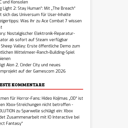
C und Konsolen
g Light 2: Stay Human“: Mit „The Breach“
t sich das Universum für User-Inhalte
eigertipps: Was ihr zu Ace Combat 7 wissen
t
ry: Nostalgischer Elektronik-Reparatur-
ator ab sofort auf Steam verfügbar
e Sheep Valley: Erste öffentliche Demo zum
lichen Mittelmeer-Ranch-Building-Spiel
hienen
igt Aion 2, Cinder City und neues
improjekt auf der Gamescom 2026
ESTE KOMMENTARE
men für Horror-Fans: Hideo Kojimas „OD“ ist
en Xbox-Streichungen nicht betroffen -
LUTION
zu
Sparwelle schlägt ein: Xbox
et Zusammenarbeit mit IO Interactive bei
ect Fantasy“