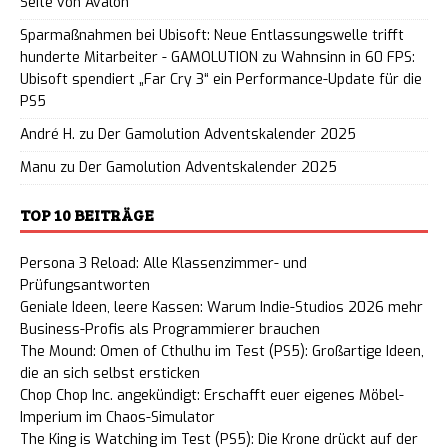
Seite von Avalon
Sparmaßnahmen bei Ubisoft: Neue Entlassungswelle trifft
hunderte Mitarbeiter - GAMOLUTION
zu
Wahnsinn in 60 FPS:
Ubisoft spendiert „Far Cry 3“ ein Performance-Update für die
PS5
André H.
zu
Der Gamolution Adventskalender 2025
Manu
zu
Der Gamolution Adventskalender 2025
TOP 10 BEITRÄGE
Persona 3 Reload: Alle Klassenzimmer- und
Prüfungsantworten
Geniale Ideen, leere Kassen: Warum Indie-Studios 2026 mehr
Business-Profis als Programmierer brauchen
The Mound: Omen of Cthulhu im Test (PS5): Großartige Ideen,
die an sich selbst ersticken
Chop Chop Inc. angekündigt: Erschafft euer eigenes Möbel-
Imperium im Chaos-Simulator
The King is Watching im Test (PS5): Die Krone drückt auf der