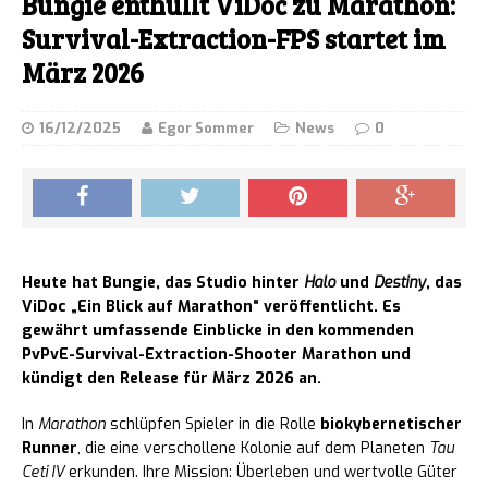
Bungie enthüllt ViDoc zu Marathon:
Survival-Extraction-FPS startet im
März 2026
16/12/2025
Egor Sommer
News
0
Heute hat Bungie, das Studio hinter
Halo
und
Destiny
, das
ViDoc „Ein Blick auf Marathon“ veröffentlicht. Es
gewährt umfassende Einblicke in den kommenden
PvPvE-Survival-Extraction-Shooter Marathon und
kündigt den Release für März 2026 an.
In
Marathon
schlüpfen Spieler in die Rolle
biokybernetischer
Runner
, die eine verschollene Kolonie auf dem Planeten
Tau
Ceti IV
erkunden. Ihre Mission: Überleben und wertvolle Güter