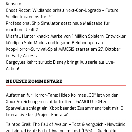
Konsole
Ghost Recon: Wildlands erhält Next-Gen-Upgrade – Future
Soldier kostenlos für PC
Professional Ship Simulator setzt neue Maßstäbe für
maritime Realität
Mistfall Hunter knackt Marke von 1 Million Spielern: Entwickler
kündigen Solo-Modus und Ingame-Belohnungen an
Koop-Horror-Survival-Spiel MIMESIS startet am 27. Oktober
im Early Access
Gargoyles kehrt zurück: Disney bringt Kultserie als Live-
Action!
NEUESTE KOMMENTARE
Aufatmen für Horror-Fans: Hideo Kojimas „OD“ ist von den
Xbox-Streichungen nicht betroffen - GAMOLUTION
zu
Sparwelle schlägt ein: Xbox beendet Zusammenarbeit mit IO
Interactive bei „Project Fantasy“
Tainted Grail: The Fall of Avalon – Test & Vergleich - Newslinie
zu
Tainted Grail: Fall of Avalon im Test (PS5) – Die dunkle