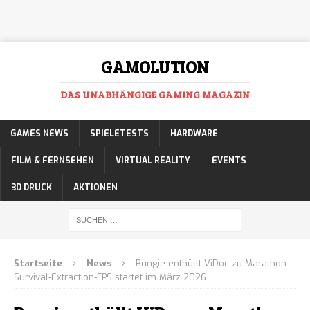
GAMOLUTION
DAS UNABHÄNGIGE GAMING MAGAZIN
GAMES NEWS
SPIELETESTS
HARDWARE
FILM & FERNSEHEN
VIRTUAL REALITY
EVENTS
3D DRUCK
AKTIONEN
Startseite
News
Bungie enthüllt ViDoc zu Marathon:
Survival-Extraction-FPS startet im März 2026