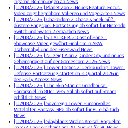
Ingame-Belohnungen an
News
[ 07/08/2026 ]
Planet Zoo 2: Neues Feature-Focus-
Video zeigt begehbare Volieren und Vogelarten
News
[ 07/08/2026 ]
Obakeidoro 2: Chase & Seek: Süß-
düstere Fangspiel-Fortsetzung ab sofort für Nintendo
Switch und Switch 2 erhältlich
News
[ 07/08/2026 ]
S.T.A.L.K.E.R. 2: Cost of Hope –
Showcase-Video gewährt Einblicke in AKW
Tschernobyl und den Eisenwald
News
[ 07/08/2026 ]
NC zeigt Aion 2, Cinder City und neues
Geheimprojekt auf der Gamescom 2026
News
[ 07/08/2026 ]
Tower Tactics 2: Deckbuilding-Tower-
Defense-Fortsetzung startet im 3. Quartal 2026 in
den Early Access
News
[ 07/08/2026 ]
The Skin Stapler: Grindhouse-
Horrorspiel im 80er-VHS-Stil ab sofort auf Steam
erhältlich
News
[ 07/08/2026 ]
Sovereign Tower: Humorvolles
Mittelalter-Fantasy-RPG ab sofort für PC erhältlich
News
[ 07/08/2026 ]
Slayblade: Virales Kreisel-Roguelite
im Y2K-Look erscheint am 20. August für PC
News