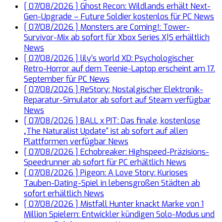
[ 07/08/2026 ]
Ghost Recon: Wildlands erhält Next-
Gen-Upgrade – Future Soldier kostenlos für PC
News
[ 07/08/2026 ]
Monsters are Coming!: Tower-
Survivor-Mix ab sofort für Xbox Series X|S erhältlich
News
[ 07/08/2026 ]
lily’s world XD: Psychologischer
Retro-Horror auf dem Teenie-Laptop erscheint am 17.
September für PC
News
[ 07/08/2026 ]
ReStory: Nostalgischer Elektronik-
Reparatur-Simulator ab sofort auf Steam verfügbar
News
[ 07/08/2026 ]
BALL x PIT: Das finale, kostenlose
„The Naturalist Update“ ist ab sofort auf allen
Plattformen verfügbar
News
[ 07/08/2026 ]
Echobreaker: Highspeed-Präzisions-
Speedrunner ab sofort für PC erhältlich
News
[ 07/08/2026 ]
Pigeon: A Love Story: Kurioses
Tauben-Dating-Spiel in lebensgroßen Städten ab
sofort erhältlich
News
[ 07/08/2026 ]
Mistfall Hunter knackt Marke von 1
Million Spielern: Entwickler kündigen Solo-Modus und