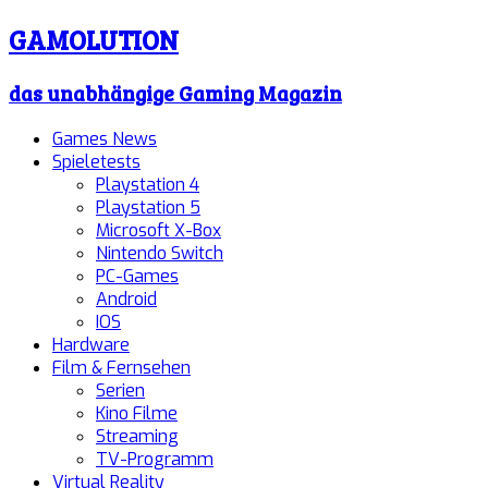
GAMOLUTION
das unabhängige Gaming Magazin
Games News
Spieletests
Playstation 4
Playstation 5
Microsoft X-Box
Nintendo Switch
PC-Games
Android
IOS
Hardware
Film & Fernsehen
Serien
Kino Filme
Streaming
TV-Programm
Virtual Reality