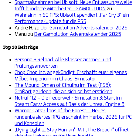
Sparmaßnahmen bei Ubisoft: Neue Entlassungswelle
trifft hunderte Mitarbeiter - GAMOLUTION
zu
Wahnsinn in 60 FPS: Ubisoft spendiert „Far Cry 3“ ein
Performance-Update für die PS5
André H.
zu
Der Gamolution Adventskalender 2025
Manu
zu
Der Gamolution Adventskalender 2025
Top 10 Beiträge
Persona 3 Reload: Alle Klassenzimmer- und
Prüfungsantworten
Chop Chop Inc. angekündigt: Erschafft euer eigenes
Möbel-Imperium im Chaos-Simulator
The Mound: Omen of Cthulhu im Test (PS5):
Großartige Ideen, die an sich selbst ersticken
Notruf 112 – Die Feuerwehr Simulation 3: Start im
Steam Early Access auf Basis der Unreal Engine 5
Warrior Cats: Clans of the Forest – Neues
rundenbasiertes RPG erscheint im Herbst 2026 für PC
und Konsolen
„Dying Light 2: Stay Human“: Mit „The Breach“ öffnet