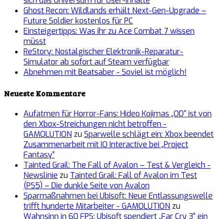
sich das Universum für User-Inhalte
Ghost Recon: Wildlands erhält Next-Gen-Upgrade –
Future Soldier kostenlos für PC
Einsteigertipps: Was ihr zu Ace Combat 7 wissen
müsst
ReStory: Nostalgischer Elektronik-Reparatur-
Simulator ab sofort auf Steam verfügbar
Abnehmen mit Beatsaber - Soviel ist möglich!
Neueste Kommentare
Aufatmen für Horror-Fans: Hideo Kojimas „OD“ ist von
den Xbox-Streichungen nicht betroffen -
GAMOLUTION
zu
Sparwelle schlägt ein: Xbox beendet
Zusammenarbeit mit IO Interactive bei „Project
Fantasy“
Tainted Grail: The Fall of Avalon – Test & Vergleich -
Newslinie
zu
Tainted Grail: Fall of Avalon im Test
(PS5) – Die dunkle Seite von Avalon
Sparmaßnahmen bei Ubisoft: Neue Entlassungswelle
trifft hunderte Mitarbeiter - GAMOLUTION
zu
Wahnsinn in 60 FPS: Ubisoft spendiert „Far Cry 3“ ein