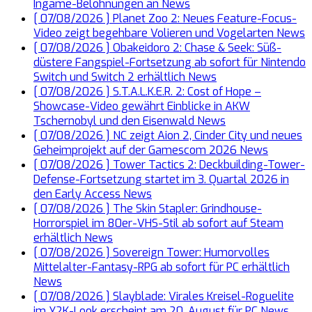
Ingame-Belohnungen an
News
[ 07/08/2026 ]
Planet Zoo 2: Neues Feature-Focus-
Video zeigt begehbare Volieren und Vogelarten
News
[ 07/08/2026 ]
Obakeidoro 2: Chase & Seek: Süß-
düstere Fangspiel-Fortsetzung ab sofort für Nintendo
Switch und Switch 2 erhältlich
News
[ 07/08/2026 ]
S.T.A.L.K.E.R. 2: Cost of Hope –
Showcase-Video gewährt Einblicke in AKW
Tschernobyl und den Eisenwald
News
[ 07/08/2026 ]
NC zeigt Aion 2, Cinder City und neues
Geheimprojekt auf der Gamescom 2026
News
[ 07/08/2026 ]
Tower Tactics 2: Deckbuilding-Tower-
Defense-Fortsetzung startet im 3. Quartal 2026 in
den Early Access
News
[ 07/08/2026 ]
The Skin Stapler: Grindhouse-
Horrorspiel im 80er-VHS-Stil ab sofort auf Steam
erhältlich
News
[ 07/08/2026 ]
Sovereign Tower: Humorvolles
Mittelalter-Fantasy-RPG ab sofort für PC erhältlich
News
[ 07/08/2026 ]
Slayblade: Virales Kreisel-Roguelite
im Y2K-Look erscheint am 20. August für PC
News