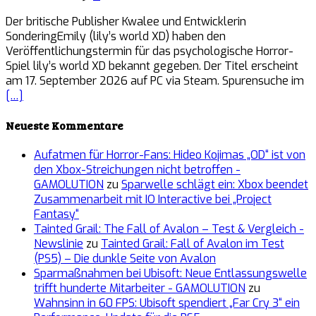
Der britische Publisher Kwalee und Entwicklerin
SonderingEmily (lily’s world XD) haben den
Veröffentlichungstermin für das psychologische Horror-
Spiel lily’s world XD bekannt gegeben. Der Titel erscheint
am 17. September 2026 auf PC via Steam. Spurensuche im
[…]
Neueste Kommentare
Aufatmen für Horror-Fans: Hideo Kojimas „OD“ ist von
den Xbox-Streichungen nicht betroffen -
GAMOLUTION
zu
Sparwelle schlägt ein: Xbox beendet
Zusammenarbeit mit IO Interactive bei „Project
Fantasy“
Tainted Grail: The Fall of Avalon – Test & Vergleich -
Newslinie
zu
Tainted Grail: Fall of Avalon im Test
(PS5) – Die dunkle Seite von Avalon
Sparmaßnahmen bei Ubisoft: Neue Entlassungswelle
trifft hunderte Mitarbeiter - GAMOLUTION
zu
Wahnsinn in 60 FPS: Ubisoft spendiert „Far Cry 3“ ein