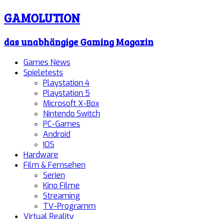
GAMOLUTION
das unabhängige Gaming Magazin
Games News
Spieletests
Playstation 4
Playstation 5
Microsoft X-Box
Nintendo Switch
PC-Games
Android
IOS
Hardware
Film & Fernsehen
Serien
Kino Filme
Streaming
TV-Programm
Virtual Reality