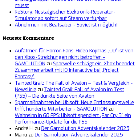
müsst
ReStory: Nostalgischer Elektronik-Reparatur-
Simulator ab sofort auf Steam verfügbar
Abnehmen mit Beatsaber - Soviel ist möglich!
Neueste Kommentare
Aufatmen für Horror-Fans: Hideo Kojimas „OD“ ist von
den Xbox-Streichungen nicht betroffen -
GAMOLUTION
zu
Sparwelle schlägt ein: Xbox beendet
Zusammenarbeit mit IO Interactive bei „Project
Fantasy“
Tainted Grail: The Fall of Avalon – Test & Vergleich -
Newslinie
zu
Tainted Grail: Fall of Avalon im Test
(PS5) – Die dunkle Seite von Avalon
Sparmaßnahmen bei Ubisoft: Neue Entlassungswelle
trifft hunderte Mitarbeiter - GAMOLUTION
zu
Wahnsinn in 60 FPS: Ubisoft spendiert „Far Cry 3“ ein
Performance-Update für die PS5
André H.
zu
Der Gamolution Adventskalender 2025
Manu
zu
Der Gamolution Adventskalender 2025