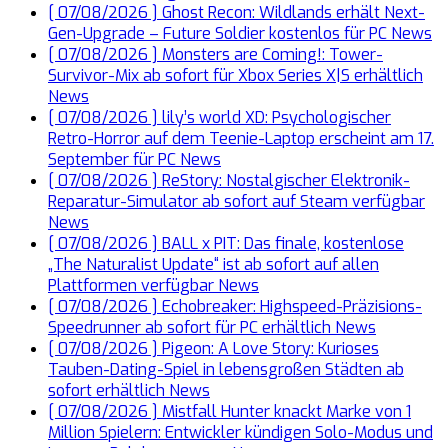
[ 07/08/2026 ]
Ghost Recon: Wildlands erhält Next-
Gen-Upgrade – Future Soldier kostenlos für PC
News
[ 07/08/2026 ]
Monsters are Coming!: Tower-
Survivor-Mix ab sofort für Xbox Series X|S erhältlich
News
[ 07/08/2026 ]
lily’s world XD: Psychologischer
Retro-Horror auf dem Teenie-Laptop erscheint am 17.
September für PC
News
[ 07/08/2026 ]
ReStory: Nostalgischer Elektronik-
Reparatur-Simulator ab sofort auf Steam verfügbar
News
[ 07/08/2026 ]
BALL x PIT: Das finale, kostenlose
„The Naturalist Update“ ist ab sofort auf allen
Plattformen verfügbar
News
[ 07/08/2026 ]
Echobreaker: Highspeed-Präzisions-
Speedrunner ab sofort für PC erhältlich
News
[ 07/08/2026 ]
Pigeon: A Love Story: Kurioses
Tauben-Dating-Spiel in lebensgroßen Städten ab
sofort erhältlich
News
[ 07/08/2026 ]
Mistfall Hunter knackt Marke von 1
Million Spielern: Entwickler kündigen Solo-Modus und