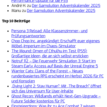
Performance-Update für die PS5
André H.
zu
Der Gamolution Adventskalender 2025
Manu
zu
Der Gamolution Adventskalender 2025
Top 10 Beiträge
Persona 3 Reload: Alle Klassenzimmer- und
Prüfungsantworten
Chop Chop Inc. angekündigt: Erschafft euer eigenes
Möbel-Imperium im Chaos-Simulator
The Mound: Omen of Cthulhu im Test (PS5):
Großartige Ideen, die an sich selbst ersticken
Notruf 112 – Die Feuerwehr Simulation 3: Start im
Steam Early Access auf Basis der Unreal Engine 5
Warrior Cats: Clans of the Forest – Neues
rundenbasiertes RPG erscheint im Herbst 2026 für PC
und Konsolen
„Dying Light 2: Stay Human“: Mit „The Breach“ öffnet
sich das Universum für User-Inhalte
Ghost Recon: Wildlands erhält Next-Gen-Upgrade –
Future Soldier kostenlos für PC
Einsteigertipps: Was ihr zu Ace Combat 7 wissen