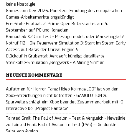
keine Nostalgie
Gamescom Dev 2026: Panel zur Erholung des europäischen
Games-Arbeitsmarkts angekündigt
FreeStyle Football 2: Prime Open Beta startet am 4.
September auf PC und Konsolen
BambuLab X2D im Test - Prestigemodell oder Marketingfail?
Notruf 112 – Die Feuerwehr Simulation 3: Start im Steam Early
Access auf Basis der Unreal Engine 5
Glückauf in Grubental: Aerosoft kündigt detaillierte
Steinkohle-Simulation „Bergwerk - A Mining Sim“ an
NEUESTE KOMMENTARE
Aufatmen für Horror-Fans: Hideo Kojimas „OD“ ist von den
Xbox-Streichungen nicht betroffen - GAMOLUTION
zu
Sparwelle schlägt ein: Xbox beendet Zusammenarbeit mit IO
Interactive bei „Project Fantasy“
Tainted Grail: The Fall of Avalon – Test & Vergleich - Newslinie
zu
Tainted Grail: Fall of Avalon im Test (PS5) – Die dunkle
Seite von Avalon