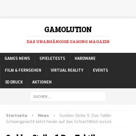
GAMOLUTION
DAS UNABHÄNGIGE GAMING MAGAZIN
GAMES NEWS
SPIELETESTS
HARDWARE
FILM & FERNSEHEN
VIRTUAL REALITY
EVENTS
3D DRUCK
AKTIONEN
Startseite
News
Sudden Strike 5: Das Taktik-
Schwergewicht kehrt heute auf das Schlachtfeld zurück