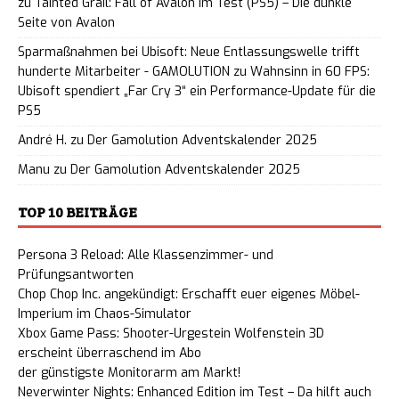
zu
Tainted Grail: Fall of Avalon im Test (PS5) – Die dunkle
Seite von Avalon
Sparmaßnahmen bei Ubisoft: Neue Entlassungswelle trifft
hunderte Mitarbeiter - GAMOLUTION
zu
Wahnsinn in 60 FPS:
Ubisoft spendiert „Far Cry 3“ ein Performance-Update für die
PS5
André H.
zu
Der Gamolution Adventskalender 2025
Manu
zu
Der Gamolution Adventskalender 2025
TOP 10 BEITRÄGE
Persona 3 Reload: Alle Klassenzimmer- und
Prüfungsantworten
Chop Chop Inc. angekündigt: Erschafft euer eigenes Möbel-
Imperium im Chaos-Simulator
Xbox Game Pass: Shooter-Urgestein Wolfenstein 3D
erscheint überraschend im Abo
der günstigste Monitorarm am Markt!
Neverwinter Nights: Enhanced Edition im Test – Da hilft auch