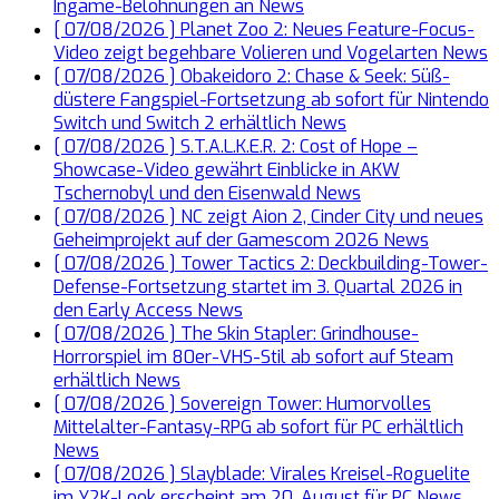
Ingame-Belohnungen an
News
[ 07/08/2026 ]
Planet Zoo 2: Neues Feature-Focus-
Video zeigt begehbare Volieren und Vogelarten
News
[ 07/08/2026 ]
Obakeidoro 2: Chase & Seek: Süß-
düstere Fangspiel-Fortsetzung ab sofort für Nintendo
Switch und Switch 2 erhältlich
News
[ 07/08/2026 ]
S.T.A.L.K.E.R. 2: Cost of Hope –
Showcase-Video gewährt Einblicke in AKW
Tschernobyl und den Eisenwald
News
[ 07/08/2026 ]
NC zeigt Aion 2, Cinder City und neues
Geheimprojekt auf der Gamescom 2026
News
[ 07/08/2026 ]
Tower Tactics 2: Deckbuilding-Tower-
Defense-Fortsetzung startet im 3. Quartal 2026 in
den Early Access
News
[ 07/08/2026 ]
The Skin Stapler: Grindhouse-
Horrorspiel im 80er-VHS-Stil ab sofort auf Steam
erhältlich
News
[ 07/08/2026 ]
Sovereign Tower: Humorvolles
Mittelalter-Fantasy-RPG ab sofort für PC erhältlich
News
[ 07/08/2026 ]
Slayblade: Virales Kreisel-Roguelite
im Y2K-Look erscheint am 20. August für PC
News