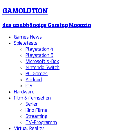
GAMOLUTION
das unabhängige Gaming Magazin
Games News
Spieletests
Playstation 4
Playstation 5
Microsoft X-Box
Nintendo Switch
PC-Games
Android
IOS
Hardware
Film & Fernsehen
Serien
Kino Filme
Streaming
TV-Programm
Virtual Reality