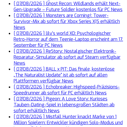
[ 07/08/2026 ]
Ghost Recon: Wildlands erhält Next-
Gen-Upgrade – Future Soldier kostenlos für PC
News
[ 07/08/2026 ]
Monsters are Coming!: Tower-
Survivor-Mix ab sofort für Xbox Series X|S erhältlich
News
[ 07/08/2026 ]
lily’s world XD: Psychologischer
Retro-Horror auf dem Teenie-Laptop erscheint am 17.
September für PC
News
[ 07/08/2026 ]
ReStory: Nostalgischer Elektronik-
Reparatur-Simulator ab sofort auf Steam verfügbar
News
[ 07/08/2026 ]
BALL x PIT: Das finale, kostenlose
„The Naturalist Update“ ist ab sofort auf allen
Plattformen verfügbar
News
[ 07/08/2026 ]
Echobreaker: Highspeed-Präzisions-
Speedrunner ab sofort für PC erhältlich
News
[ 07/08/2026 ]
Pigeon: A Love Story: Kurioses
Tauben-Dating-Spiel in lebensgroßen Städten ab
sofort erhältlich
News
[ 07/08/2026 ]
Mistfall Hunter knackt Marke von 1
Million Spielern: Entwickler kündigen Solo-Modus und