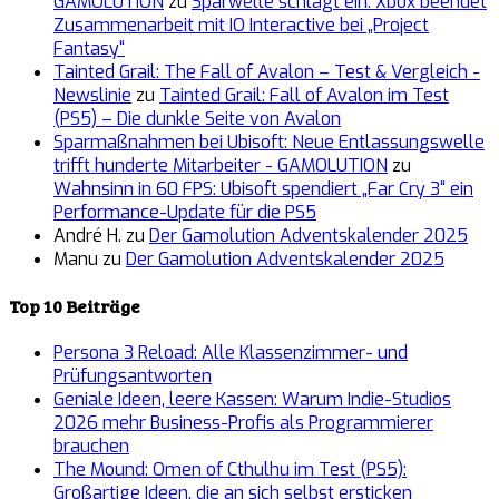
GAMOLUTION
zu
Sparwelle schlägt ein: Xbox beendet
Zusammenarbeit mit IO Interactive bei „Project
Fantasy“
Tainted Grail: The Fall of Avalon – Test & Vergleich -
Newslinie
zu
Tainted Grail: Fall of Avalon im Test
(PS5) – Die dunkle Seite von Avalon
Sparmaßnahmen bei Ubisoft: Neue Entlassungswelle
trifft hunderte Mitarbeiter - GAMOLUTION
zu
Wahnsinn in 60 FPS: Ubisoft spendiert „Far Cry 3“ ein
Performance-Update für die PS5
André H.
zu
Der Gamolution Adventskalender 2025
Manu
zu
Der Gamolution Adventskalender 2025
Top 10 Beiträge
Persona 3 Reload: Alle Klassenzimmer- und
Prüfungsantworten
Geniale Ideen, leere Kassen: Warum Indie-Studios
2026 mehr Business-Profis als Programmierer
brauchen
The Mound: Omen of Cthulhu im Test (PS5):
Großartige Ideen, die an sich selbst ersticken