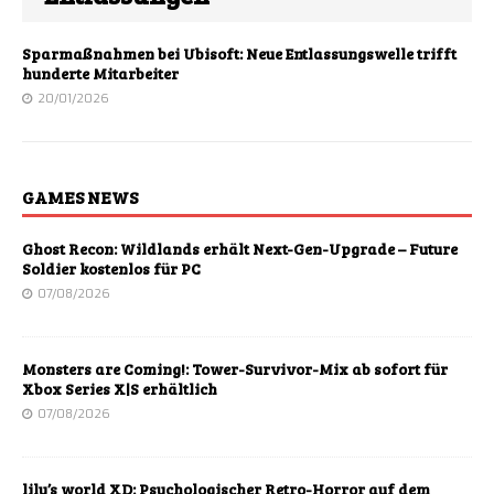
Sparmaßnahmen bei Ubisoft: Neue Entlassungswelle trifft
hunderte Mitarbeiter
20/01/2026
GAMES NEWS
Ghost Recon: Wildlands erhält Next-Gen-Upgrade – Future
Soldier kostenlos für PC
07/08/2026
Monsters are Coming!: Tower-Survivor-Mix ab sofort für
Xbox Series X|S erhältlich
07/08/2026
lily’s world XD: Psychologischer Retro-Horror auf dem