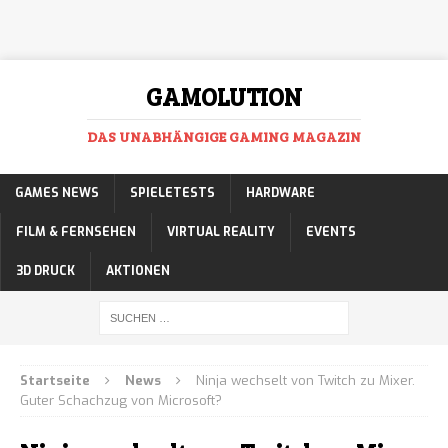
GAMOLUTION
DAS UNABHÄNGIGE GAMING MAGAZIN
GAMES NEWS
SPIELETESTS
HARDWARE
FILM & FERNSEHEN
VIRTUAL REALITY
EVENTS
3D DRUCK
AKTIONEN
Startseite
News
Ninja wechselt von Twitch zu Mixer.
Guter Schachzug von Microsoft?