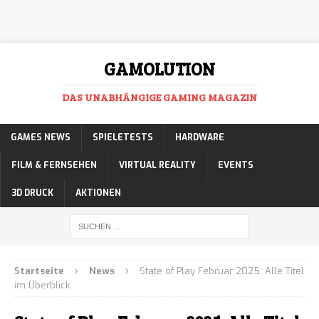
GAMOLUTION
DAS UNABHÄNGIGE GAMING MAGAZIN
GAMES NEWS
SPIELETESTS
HARDWARE
FILM & FERNSEHEN
VIRTUAL REALITY
EVENTS
3D DRUCK
AKTIONEN
Startseite
News
State of Play Februar 2025: Alle Titel
im Überblick