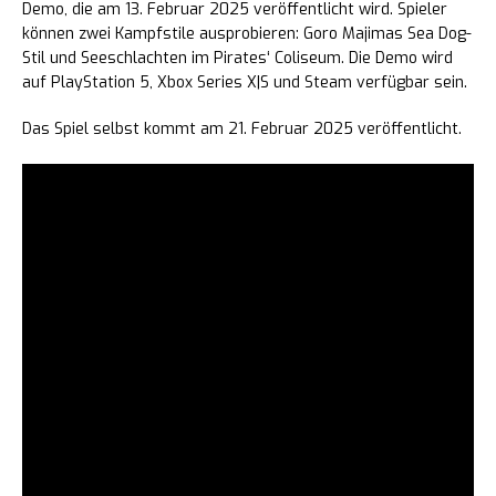
Demo, die am 13. Februar 2025 veröffentlicht wird. Spieler
können zwei Kampfstile ausprobieren: Goro Majimas Sea Dog-
Stil und Seeschlachten im Pirates‘ Coliseum. Die Demo wird
auf PlayStation 5, Xbox Series X|S und Steam verfügbar sein.
Das Spiel selbst kommt am 21. Februar 2025 veröffentlicht.