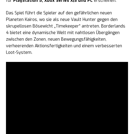
für
PlayStation 5, Xbox Series X|S und PC
erscheinen.
Das Spiel führt die Spieler auf den gefährlichen neuen
Planeten Kairos, wo sie als neue Vault Hunter gegen den
skrupellosen Bösewicht „Timekeeper“ antreten. Borderlands
4 bietet eine dynamische Welt mit nahtlosen Übergängen
zwischen den Zonen, neuen Bewegungsfähigkeiten,
verheerenden Aktionsfertigkeiten und einem verbesserten
Loot-System.