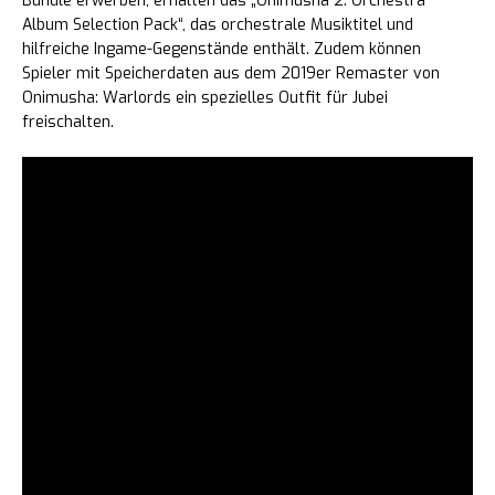
Bundle erwerben, erhalten das „Onimusha 2: Orchestra
Album Selection Pack“, das orchestrale Musiktitel und
hilfreiche Ingame-Gegenstände enthält. Zudem können
Spieler mit Speicherdaten aus dem 2019er Remaster von
Onimusha: Warlords ein spezielles Outfit für Jubei
freischalten.