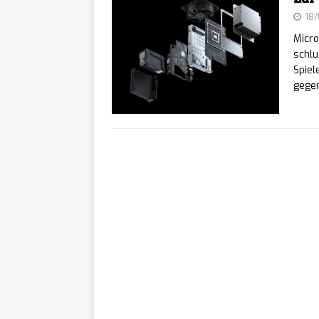
Works-Team mit 8 
18
Micro
AereA
[ 06/08/2026 ]
schlu
Spiel
September für mod
gegen
Ex Sa
[ 06/08/2026 ]
startet am 10. Sept
Games
[ 06/08/2026 ]
europäischen Game
He Wh
[ 06/08/2026 ]
erscheint am 2. Se
Stage
[ 06/08/2026 ]
Radiohead, The Cu