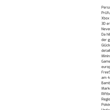
Perso
Prüf
Xbox
3D e
Never
Da hi
der 
Glück
detai
Minin
Game
euro
FreeS
am 4
Bamb
Marke
Riftb
Regio
Poké