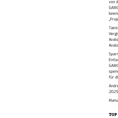
ri: Dynamisches 2.5D-Metroidvania feiert PC-
von d
GAMO
Release folgt
NEWS
beend
„Proj
ighter 2: The Endless Vault erscheint am 2.
Taint
Vergl
aktuell kostenlos auf Steam
NEWS
Avalo
Aval
OF THE WILL: Sekten-Psychothriller erscheint
Spar
e Demo auf der Gamescom 2026
NEWS
Entla
GAMO
ntum: Cryptid-Deckbuilder-Auto-Battler für PC
spend
für d
sive Internet-Sensation Jimothy
NEWS
André
ort Fever 3: Erfolgs-Simulation feiert öffentliche
202
Man
auf der Gamescom 2026
NEWS
and Rebels: Tiere verbünden sich gegen die
TOP