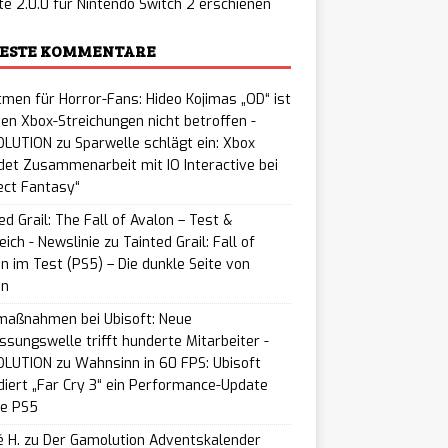
e 2.0.0 für Nintendo Switch 2 erschienen
ESTE KOMMENTARE
men für Horror-Fans: Hideo Kojimas „OD“ ist
en Xbox-Streichungen nicht betroffen -
LUTION
zu
Sparwelle schlägt ein: Xbox
et Zusammenarbeit mit IO Interactive bei
ect Fantasy“
ed Grail: The Fall of Avalon – Test &
eich - Newslinie
zu
Tainted Grail: Fall of
n im Test (PS5) – Die dunkle Seite von
on
maßnahmen bei Ubisoft: Neue
ssungswelle trifft hunderte Mitarbeiter -
LUTION
zu
Wahnsinn in 60 FPS: Ubisoft
iert „Far Cry 3“ ein Performance-Update
ie PS5
 H.
zu
Der Gamolution Adventskalender