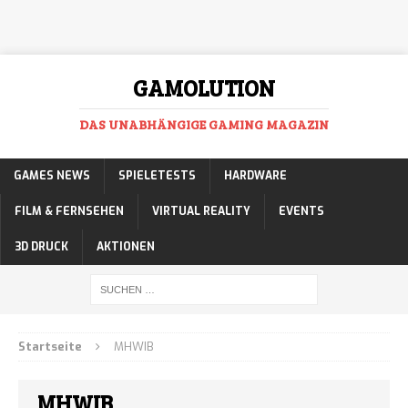
GAMOLUTION
DAS UNABHÄNGIGE GAMING MAGAZIN
GAMES NEWS
SPIELETESTS
HARDWARE
FILM & FERNSEHEN
VIRTUAL REALITY
EVENTS
3D DRUCK
AKTIONEN
Startseite
MHWIB
MHWIB