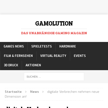
GAMOLUTION
DAS UNABHÄNGIGE GAMING MAGAZIN
GAMES NEWS
SPIELETESTS
HARDWARE
FILM & FERNSEHEN
VIRTUAL REALITY
EVENTS
3D DRUCK
AKTIONEN
Startseite
News
digitale Verbrechen nehmen neue
Dimension an!