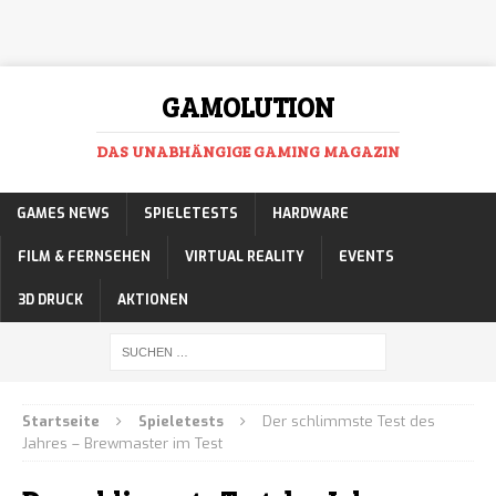
GAMOLUTION
DAS UNABHÄNGIGE GAMING MAGAZIN
GAMES NEWS
SPIELETESTS
HARDWARE
FILM & FERNSEHEN
VIRTUAL REALITY
EVENTS
3D DRUCK
AKTIONEN
Startseite
Spieletests
Der schlimmste Test des
Jahres – Brewmaster im Test