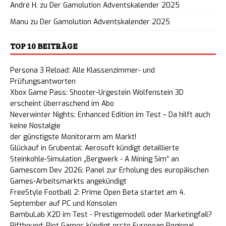
André H.
zu
Der Gamolution Adventskalender 2025
Manu
zu
Der Gamolution Adventskalender 2025
TOP 10 BEITRÄGE
Persona 3 Reload: Alle Klassenzimmer- und
Prüfungsantworten
Xbox Game Pass: Shooter-Urgestein Wolfenstein 3D
erscheint überraschend im Abo
Neverwinter Nights: Enhanced Edition im Test – Da hilft auch
keine Nostalgie
der günstigste Monitorarm am Markt!
Glückauf in Grubental: Aerosoft kündigt detaillierte
Steinkohle-Simulation „Bergwerk - A Mining Sim“ an
Gamescom Dev 2026: Panel zur Erholung des europäischen
Games-Arbeitsmarkts angekündigt
FreeStyle Football 2: Prime Open Beta startet am 4.
September auf PC und Konsolen
BambuLab X2D im Test - Prestigemodell oder Marketingfail?
Riftbound: Riot Games kündigt erste European Regional