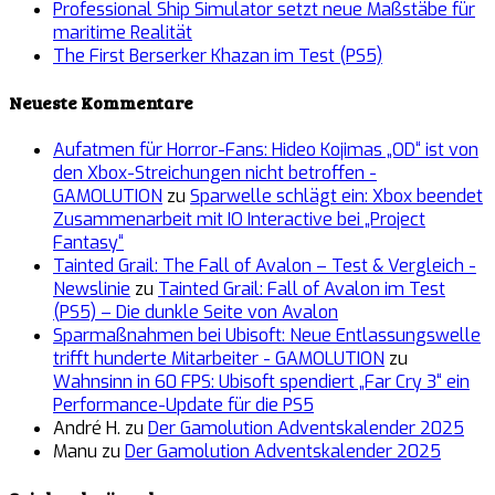
Professional Ship Simulator setzt neue Maßstäbe für
maritime Realität
The First Berserker Khazan im Test (PS5)
Neueste Kommentare
Aufatmen für Horror-Fans: Hideo Kojimas „OD“ ist von
den Xbox-Streichungen nicht betroffen -
GAMOLUTION
zu
Sparwelle schlägt ein: Xbox beendet
Zusammenarbeit mit IO Interactive bei „Project
Fantasy“
Tainted Grail: The Fall of Avalon – Test & Vergleich -
Newslinie
zu
Tainted Grail: Fall of Avalon im Test
(PS5) – Die dunkle Seite von Avalon
Sparmaßnahmen bei Ubisoft: Neue Entlassungswelle
trifft hunderte Mitarbeiter - GAMOLUTION
zu
Wahnsinn in 60 FPS: Ubisoft spendiert „Far Cry 3“ ein
Performance-Update für die PS5
André H.
zu
Der Gamolution Adventskalender 2025
Manu
zu
Der Gamolution Adventskalender 2025