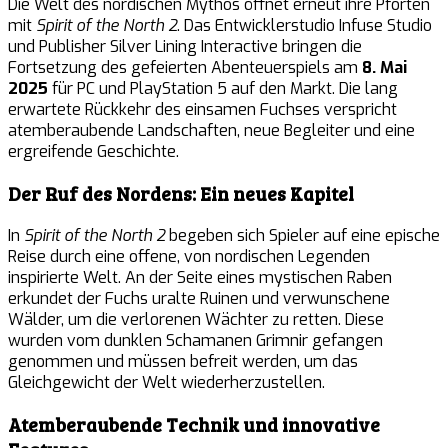
Die Welt des nordischen Mythos öffnet erneut ihre Pforten
mit
Spirit of the North 2
. Das Entwicklerstudio Infuse Studio
und Publisher Silver Lining Interactive bringen die
Fortsetzung des gefeierten Abenteuerspiels am
8. Mai
2025
für PC und PlayStation 5 auf den Markt. Die lang
erwartete Rückkehr des einsamen Fuchses verspricht
atemberaubende Landschaften, neue Begleiter und eine
ergreifende Geschichte.
Der Ruf des Nordens: Ein neues Kapitel
In
Spirit of the North 2
begeben sich Spieler auf eine epische
Reise durch eine offene, von nordischen Legenden
inspirierte Welt. An der Seite eines mystischen Raben
erkundet der Fuchs uralte Ruinen und verwunschene
Wälder, um die verlorenen Wächter zu retten. Diese
wurden vom dunklen Schamanen Grimnir gefangen
genommen und müssen befreit werden, um das
Gleichgewicht der Welt wiederherzustellen.
Atemberaubende Technik und innovative