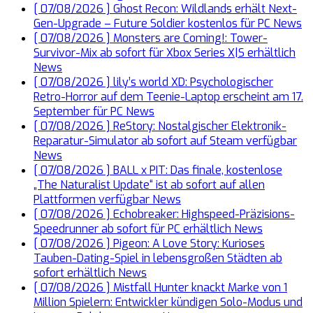
[ 07/08/2026 ]
Ghost Recon: Wildlands erhält Next-
Gen-Upgrade – Future Soldier kostenlos für PC
News
[ 07/08/2026 ]
Monsters are Coming!: Tower-
Survivor-Mix ab sofort für Xbox Series X|S erhältlich
News
[ 07/08/2026 ]
lily’s world XD: Psychologischer
Retro-Horror auf dem Teenie-Laptop erscheint am 17.
September für PC
News
[ 07/08/2026 ]
ReStory: Nostalgischer Elektronik-
Reparatur-Simulator ab sofort auf Steam verfügbar
News
[ 07/08/2026 ]
BALL x PIT: Das finale, kostenlose
„The Naturalist Update“ ist ab sofort auf allen
Plattformen verfügbar
News
[ 07/08/2026 ]
Echobreaker: Highspeed-Präzisions-
Speedrunner ab sofort für PC erhältlich
News
[ 07/08/2026 ]
Pigeon: A Love Story: Kurioses
Tauben-Dating-Spiel in lebensgroßen Städten ab
sofort erhältlich
News
[ 07/08/2026 ]
Mistfall Hunter knackt Marke von 1
Million Spielern: Entwickler kündigen Solo-Modus und