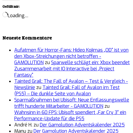
Gefällt mir:
Loading…
Neueste Kommentare
Aufatmen für Horror-Fans: Hideo Kojimas „OD“ ist von
den Xbox-Streichungen nicht betroffen -
GAMOLUTION
zu
Sparwelle schlägt ein: Xbox beendet
Zusammenarbeit mit IO Interactive bei „Project
Fantasy“
Tainted Grail: The Fall of Avalon – Test & Vergleich -
Newslinie
zu
Tainted Grail: Fall of Avalon im Test
(PS5) – Die dunkle Seite von Avalon
Sparmaßnahmen bei Ubisoft: Neue Entlassungswelle
trifft hunderte Mitarbeiter - GAMOLUTION
zu
Wahnsinn in 60 FPS: Ubisoft spendiert „Far Cry 3“ ein
Performance-Update für die PS5
André H.
zu
Der Gamolution Adventskalender 2025
Manu
zu
Der Gamolution Adventskalender 2025