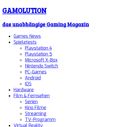
GAMOLUTION
das unabhängige Gaming Magazin
Games News
Spieletests
Playstation 4
Playstation 5
Microsoft X-Box
Nintendo Switch
PC-Games
Android
IOS
Hardware
Film & Fernsehen
Serien
Kino Filme
Streaming
TV-Programm
Virtual Reality