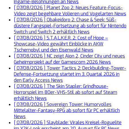
Ingame-Belohnungen an
News
[ 07/08/2026 ]
Planet Zoo 2: Neues Feature-Focus-
Video zeigt begehbare Volieren und Vogelarten
News
[ 07/08/2026 ]
Obakeidoro 2: Chase & Seek: Süß-
düstere Fangspiel-Fortsetzung ab sofort für Nintendo
Switch und Switch 2 erhältlich
News
[ 07/08/2026 ]
S.T.A.L.K.E.R. 2: Cost of Hope –
Showcase-Video gewährt Einblicke in AKW
Tschernobyl und den Eisenwald
News
[ 07/08/2026 ]
NC zeigt Aion 2, Cinder City und neues
Geheimprojekt auf der Gamescom 2026
News
[ 07/08/2026 ]
Tower Tactics 2: Deckbuilding-Tower-
Defense-Fortsetzung startet im 3. Quartal 2026 in
den Early Access
News
[ 07/08/2026 ]
The Skin Stapler: Grindhouse-
Horrorspiel im 80er-VHS-Stil ab sofort auf Steam
erhältlich
News
[ 07/08/2026 ]
Sovereign Tower: Humorvolles
Mittelalter-Fantasy-RPG ab sofort für PC erhältlich
News
[ 07/08/2026 ]
Slayblade: Virales Kreisel-Roguelite
im Y2K-Look erscheint am 20. August für PC
News