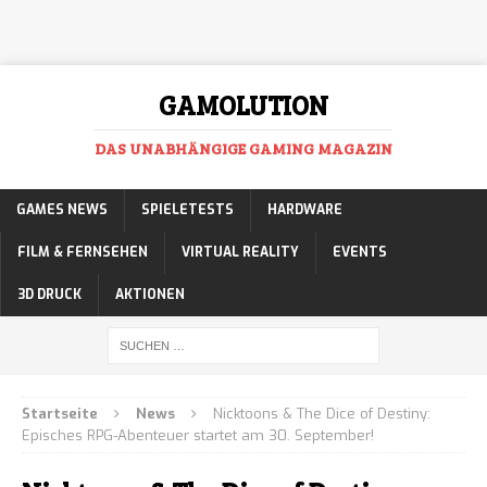
GAMOLUTION
DAS UNABHÄNGIGE GAMING MAGAZIN
GAMES NEWS
SPIELETESTS
HARDWARE
FILM & FERNSEHEN
VIRTUAL REALITY
EVENTS
3D DRUCK
AKTIONEN
Startseite
News
Nicktoons & The Dice of Destiny:
Episches RPG-Abenteuer startet am 30. September!