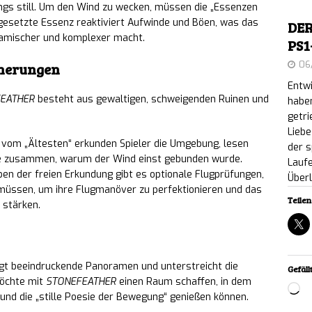
ri: Dynamisches 2.5D-Metroidvania feiert PC-
ngs still. Um den Wind zu wecken, müssen die „Essenzen
igesetzte Essenz reaktiviert Aufwinde und Böen, was das
DER
Release folgt
NEWS
namischer und komplexer macht.
PS1
ighter 2: The Endless Vault erscheint am 2.
06
nnerungen
Entwi
aktuell kostenlos auf Steam
NEWS
EATHER
besteht aus gewaltigen, schweigenden Ruinen und
haben
getri
OF THE WILL: Sekten-Psychothriller erscheint
Liebe
 vom „Ältesten“ erkunden Spieler die Umgebung, lesen
der s
e Demo auf der Gamescom 2026
NEWS
le zusammen, warum der Wind einst gebunden wurde.
Lauf
en der freien Erkundung gibt es optionale Flugprüfungen,
Über
ntum: Cryptid-Deckbuilder-Auto-Battler für PC
n müssen, um ihre Flugmanöver zu perfektionieren und das
Teilen 
 stärken.
sive Internet-Sensation Jimothy
NEWS
ort Fever 3: Erfolgs-Simulation feiert öffentliche
eigt beeindruckende Panoramen und unterstreicht die
auf der Gamescom 2026
NEWS
Gefällt
öchte mit
STONEFEATHER
einen Raum schaffen, in dem
Lo
 und die „stille Poesie der Bewegung“ genießen können.
and Rebels: Tiere verbünden sich gegen die