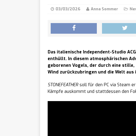
Works-Team mit 8 
03/03/2026
Anna Sommer
Ne
AereA
[ 06/08/2026 ]
September für mod
Ex Sa
[ 06/08/2026 ]
Das italienische Independent-Studio AC
startet am 10. Sept
enthüllt. In diesem atmosphärischen Adve
geborenen Vogels, der durch eine stille,
Games
[ 06/08/2026 ]
Wind zurückzubringen und die Welt aus i
europäischen Game
STONEFEATHER
soll für den PC via Steam er
Kämpfe auskommt und stattdessen den Foku
He Wh
[ 06/08/2026 ]
erscheint am 2. Se
Stage
[ 06/08/2026 ]
Radiohead, The Cu