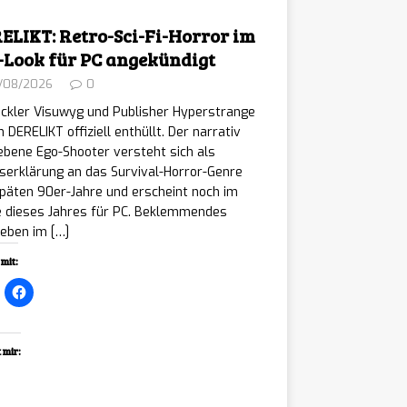
ELIKT: Retro-Sci-Fi-Horror im
-Look für PC angekündigt
/08/2026
0
ckler Visuwyg und Publisher Hyperstrange
 DERELIKT offiziell enthüllt. Der narrativ
ebene Ego-Shooter versteht sich als
serklärung an das Survival-Horror-Genre
päten 90er-Jahre und erscheint noch im
e dieses Jahres für PC. Beklemmendes
leben im
[…]
mit:
 mir:
ading…