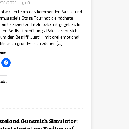
/08/2026
0
Entwicklerteam des kommenden Musik- und
hmusspiels Stage Tour hat die nächste
 an lizenzierten Titeln bekannt gegeben. Im
llen Setlist-Enthüllungs-Paket dreht sich
 um den Begriff „Just“ – mit drei emotional
tilistisch grundverschiedenen
[…]
mit:
 mir:
ading…
teland Gunsmith Simulator:
ytest startet am Freitag auf