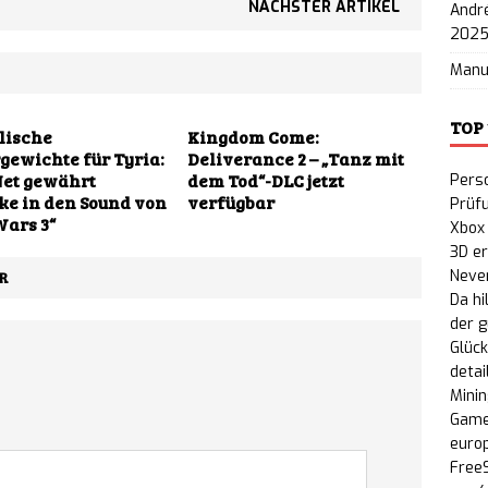
NÄCHSTER ARTIKEL
André
202
Man
TOP
lische
Kingdom Come:
ewichte für Tyria:
Deliverance 2 – „Tanz mit
et gewährt
dem Tod“-DLC jetzt
Perso
ke in den Sound von
verfügbar
Prüf
Wars 3“
Xbox
3D e
Never
R
Da hi
der 
Glück
detai
Minin
Game
euro
FreeS