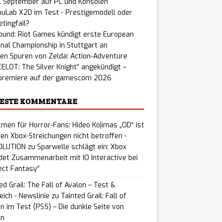
. September auf PC und Konsolen
uLab X2D im Test - Prestigemodell oder
tingfail?
ound: Riot Games kündigt erste European
nal Championship in Stuttgart an
en Spuren von Zelda: Action-Adventure
ELOT: The Silver Knight“ angekündigt –
premiere auf der gamescom 2026
ESTE KOMMENTARE
men für Horror-Fans: Hideo Kojimas „OD“ ist
en Xbox-Streichungen nicht betroffen -
LUTION
zu
Sparwelle schlägt ein: Xbox
et Zusammenarbeit mit IO Interactive bei
ect Fantasy“
ed Grail: The Fall of Avalon – Test &
eich - Newslinie
zu
Tainted Grail: Fall of
n im Test (PS5) – Die dunkle Seite von
on