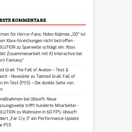
ESTE KOMMENTARE
men für Horror-Fans: Hideo Kojimas „OD“ ist
en Xbox-Streichungen nicht betroffen -
LUTION
zu
Sparwelle schlägt ein: Xbox
et Zusammenarbeit mit IO Interactive bei
ect Fantasy“
ed Grail: The Fall of Avalon – Test &
eich - Newslinie
zu
Tainted Grail: Fall of
n im Test (PS5) – Die dunkle Seite von
on
maßnahmen bei Ubisoft: Neue
ssungswelle trifft hunderte Mitarbeiter -
LUTION
zu
Wahnsinn in 60 FPS: Ubisoft
iert „Far Cry 3“ ein Performance-Update
ie PS5