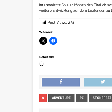
Interessierte Spieler können den Titel ab so
Menschheit – Erste
weitere Entwicklung auf dem Laufenden zu b
Static
[ 06/08/2026 ]
Post Views:
273
Jahre-Newsroom-Th
Teilen mit:
Falle
[ 06/08/2026 ]
Metroidvania verlä
Gefällt mir:
RIFTS
[ 06/08/2026 ]
Loading…
August auf Steam i
Overc
[ 06/08/2026 ]
Marke von 100 Milli
ADVENTURE
PC
STONEFEAT
Pokém
[ 06/08/2026 ]
2.0.0 für Nintendo 