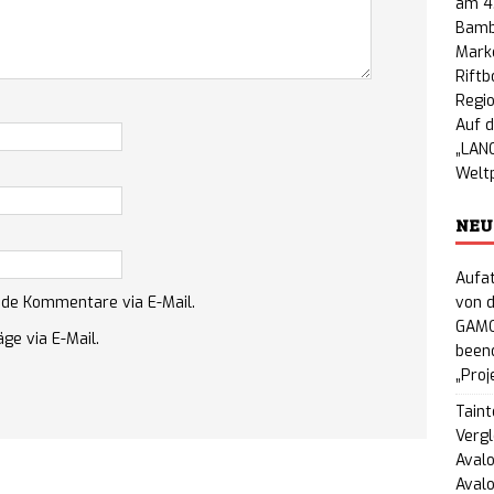
am 4
Bamb
Marke
Riftb
Regio
Auf d
„LANC
Welt
NEU
Aufat
nde Kommentare via E-Mail.
von d
GAMO
ge via E-Mail.
beend
„Proj
Taint
Vergl
Avalo
Aval