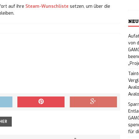
fort auf ihre
Steam-Wunschliste
setzen, um über die
 Steam-Demo erscheint am 20. August
NEWS
leiben.
 Hour: Barkbyte Interactive kündigt analogen 80er-
NEU
riller an
NEWS
Aufat
von d
n Tear: The Ascension: Handgezeichnetes
GAMO
beend
sst am 16. September den Early Access
NEWS
„Proj
TORM: Koop-Extraction-Shooter startet am 11.
Taint
Vergl
m Early Access
NEWS
Avalo
Aval
ooked! feiert 10-jähriges Jubiläum und knackt
Spar
onen Spielern
Entla
NEWS
GAMO
HER
on Pokopia: Erster DLC „Blubbmeeria“ und Update
spend
für d
Switch 2 erschienen
NEWS