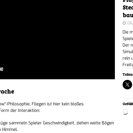
Ste
land Gunsmith Simulator: Playtest startet am
bau
– Waffen handwerklich bauen statt abfeuern
06
NEWS
Die m
IKT: Retro-Sci-Fi-Horror im PS1-Look für PC
Spiel
Der 
Simul
rein
ighter 2: Physische Editionen für Switch 2, PS5 und
Freit
3. November
NEWS
Teilen 
yle Football 2: Prime Open Beta startet am 4.
prache
und Konsolen
NEWS
ow“-Philosophie. Fliegen ist hier kein bloßes
Gefällt
ic: Dark Symphony angekündigt: Düsteres Sci-Fi-
orm der Interaktion:
Lo
 und Crytek-Entwicklern
lüge sammeln Spieler Geschwindigkeit, ziehen weite Bögen
NEWS
en Himmel.