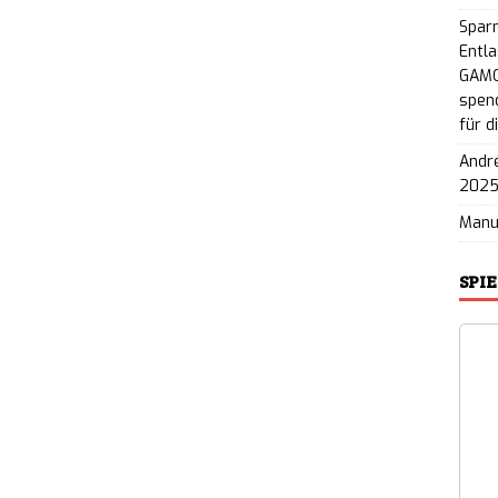
Spar
Entla
GAMO
spend
für d
André
202
Man
SPI