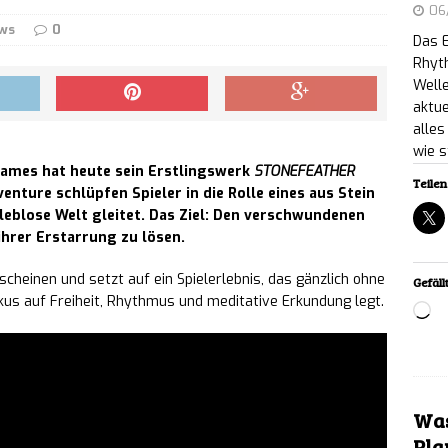
06
Enden auf Steam erschienen
NEWS
ws
0
Das 
: Musikalisches Action-RPG erscheint am 3.
Rhyt
Welle
ernste Konsolen
NEWS
aktue
alles
nguis: Taktik-Roguelite der Othercide-Macher
wie s
Games hat heute sein Erstlingswerk
STONEFEATHER
Teilen 
ember in den Early Access
NEWS
nture schlüpfen Spieler in die Rolle eines aus Stein
 leblose Welt gleitet. Das Ziel: Den verschwundenen
com Dev 2026: Panel zur Erholung des
hrer Erstarrung zu lösen.
s-Arbeitsmarkts angekündigt
NEWS
scheinen und setzt auf ein Spielerlebnis, das gänzlich ohne
Gefällt
s auf Freiheit, Rhythmus und meditative Erkundung legt.
Lo
o Watches: Innovatives First-Person-Puzzlespiel
ptember
NEWS
 Tour: Neues Rhythmusspiel bringt Tracks von
Was
re und Bad Omens
Pla
NEWS