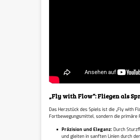
Waste
[ 06/08/2026 ]
Freitag auf Steam 
DEREL
[ 06/08/2026 ]
angekündigt
NEWS
Moonl
[ 06/08/2026 ]
PC erscheinen am 1
FreeSt
[ 06/08/2026 ]
„Fly with Flow“: Fliegen als S
September auf PC 
Das Herzstück des Spiels ist die „Fly with Fl
Angel
Fortbewegungsmittel, sondern die primäre F
[ 06/08/2026 ]
RPG von Ex-Bungie-
Präzision und Eleganz:
Durch Sturzf
und gleiten in sanften Linien durch d