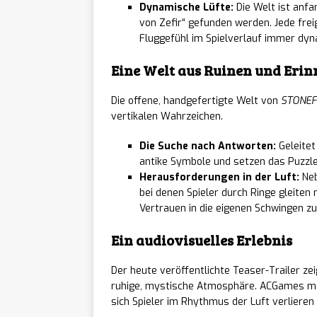
Akato
[ 06/08/2026 ]
Dynamische Lüfte:
Die Welt ist anfa
von Zefir“ gefunden werden. Jede fre
Launch – Konsolen-
Fluggefühl im Spielverlauf immer dy
Moonl
[ 06/08/2026 ]
Eine Welt aus Ruinen und Eri
September – Teil 1 
Die offene, handgefertigte Welt von
STONEF
vertikalen Wahrzeichen.
NAME 
[ 06/08/2026 ]
Die Suche nach Antworten:
Geleitet
Anfang 2027 – Neu
antike Symbole und setzen das Puzz
Herausforderungen in der Luft:
Neb
Porte
[ 06/08/2026 ]
bei denen Spieler durch Ringe gleite
Vertrauen in die eigenen Schwingen zu
angekündigt – Inklu
Ein audiovisuelles Erlebnis
Transp
[ 06/08/2026 ]
Der heute veröffentlichte Teaser-Trailer z
Anspiel-Premiere 
ruhige, mystische Atmosphäre. ACGames m
sich Spieler im Rhythmus der Luft verlieren
Woodl
[ 06/08/2026 ]