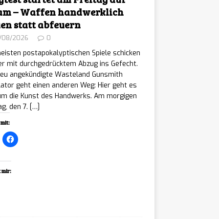
am – Waffen handwerklich
en statt abfeuern
/08/2026
0
eisten postapokalyptischen Spiele schicken
er mit durchgedrücktem Abzug ins Gefecht.
neu angekündigte Wasteland Gunsmith
ator geht einen anderen Weg: Hier geht es
 um die Kunst des Handwerks. Am morgigen
ag, den 7.
[…]
mit:
 mir:
ading…