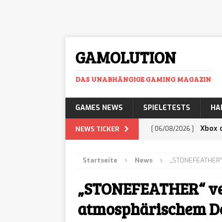
GAMOLUTION
DAS UNABHÄNGIGE GAMING MAGAZIN
GAMES NEWS
SPIELETESTS
HA
Xbox d
NEWS TICKER
[ 06/08/2026 ]
nur ein Trostpflast
Startseite
News
„STONEFEATHER“ 
Cosmo
[ 06/08/2026 ]
„STONEFEATHER“ ve
Deliverance überni
atmosphärischem De
TUNED
[ 06/08/2026 ]