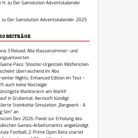
 H.
zu
Der Gamolution Adventskalender
5
u
zu
Der Gamolution Adventskalender 2025
 10 BEITRÄGE
na 3 Reload: Alle Klassenzimmer- und
ungsantworten
 Game Pass: Shooter-Urgestein Wolfenstein
rscheint überraschend im Abo
winter Nights: Enhanced Edition im Test –
lft auch keine Nostalgie
günstigste Monitorarm am Markt!
auf in Grubental: Aerosoft kündigt
llierte Steinkohle-Simulation „Bergwerk - A
g Sim“ an
scom Dev 2026: Panel zur Erholung des
päischen Games-Arbeitsmarkts angekündigt
tyle Football 2: Prime Open Beta startet