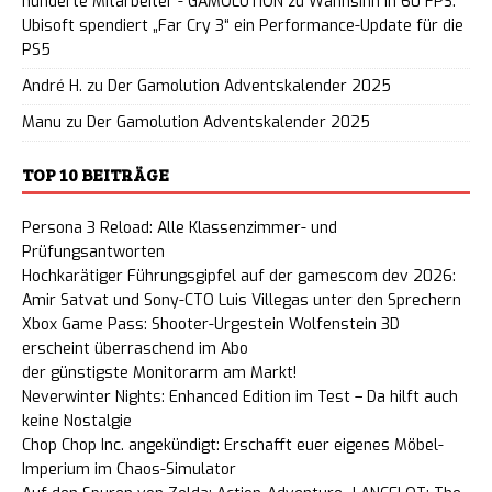
hunderte Mitarbeiter - GAMOLUTION
zu
Wahnsinn in 60 FPS:
Ubisoft spendiert „Far Cry 3“ ein Performance-Update für die
PS5
André H.
zu
Der Gamolution Adventskalender 2025
Manu
zu
Der Gamolution Adventskalender 2025
TOP 10 BEITRÄGE
Persona 3 Reload: Alle Klassenzimmer- und
Prüfungsantworten
Hochkarätiger Führungsgipfel auf der gamescom dev 2026:
Amir Satvat und Sony-CTO Luis Villegas unter den Sprechern
Xbox Game Pass: Shooter-Urgestein Wolfenstein 3D
erscheint überraschend im Abo
der günstigste Monitorarm am Markt!
Neverwinter Nights: Enhanced Edition im Test – Da hilft auch
keine Nostalgie
Chop Chop Inc. angekündigt: Erschafft euer eigenes Möbel-
Imperium im Chaos-Simulator