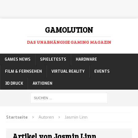
GAMOLUTION
DAS UNABHÄNGIGE GAMING MAGAZIN
GAMES NEWS
SPIELETESTS
HARDWARE
FILM & FERNSEHEN
VIRTUAL REALITY
EVENTS
3D DRUCK
AKTIONEN
Startseite
Autoren
Jasmin Linn
Artikel von Jasmin Linn