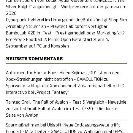
Auf den Spuren von Zelda: Action-Adventure „LANCELOT: The
Silver Knight“ angekündigt – Weltpremiere auf der gamescom
2026
Cyberpunk-Hehlerei im Untergrund: tinyBuild kündigt Shop-Sim
„Probably Stolen“ an – Playtest ab sofort verfügbar
BambuLab X2D im Test - Prestigemodell oder Marketingfail?
FreeStyle Football 2: Prime Open Beta startet am 4.
September auf PC und Konsolen
NEUESTE KOMMENTARE
Aufatmen für Horror-Fans: Hideo Kojimas „OD“ ist von den
Xbox-Streichungen nicht betroffen - GAMOLUTION
zu
Sparwelle schlägt ein: Xbox beendet Zusammenarbeit mit IO
Interactive bei „Project Fantasy“
Tainted Grail: The Fall of Avalon – Test & Vergleich - Newslinie
zu
Tainted Grail: Fall of Avalon im Test (PS5) – Die dunkle
Seite von Avalon
Sparmaßnahmen bei Ubisoft: Neue Entlassungswelle trifft
hunderte Mitarbeiter - GAMOLUTION
zu
Wahnsinn in 60 FPS: