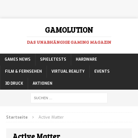
GAMOLUTION
DAS UNABHÄNGIGE GAMING MAGAZIN
GAMES NEWS
SPIELETESTS
HARDWARE
FILM & FERNSEHEN
VIRTUAL REALITY
EVENTS
3D DRUCK
AKTIONEN
Startseite
Active Matter
Active Matter