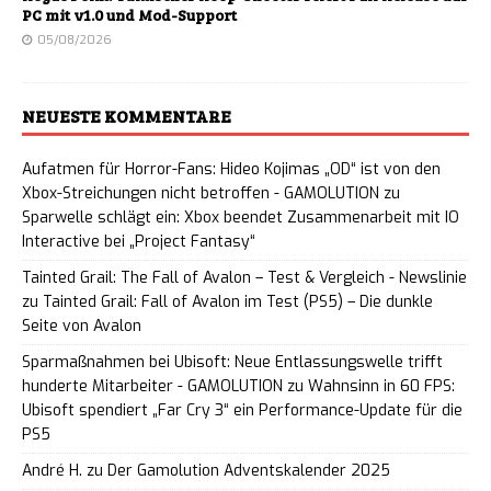
PC mit v1.0 und Mod-Support
05/08/2026
NEUESTE KOMMENTARE
Aufatmen für Horror-Fans: Hideo Kojimas „OD“ ist von den
Xbox-Streichungen nicht betroffen - GAMOLUTION
zu
Sparwelle schlägt ein: Xbox beendet Zusammenarbeit mit IO
Interactive bei „Project Fantasy“
Tainted Grail: The Fall of Avalon – Test & Vergleich - Newslinie
zu
Tainted Grail: Fall of Avalon im Test (PS5) – Die dunkle
Seite von Avalon
Sparmaßnahmen bei Ubisoft: Neue Entlassungswelle trifft
hunderte Mitarbeiter - GAMOLUTION
zu
Wahnsinn in 60 FPS:
Ubisoft spendiert „Far Cry 3“ ein Performance-Update für die
PS5
André H.
zu
Der Gamolution Adventskalender 2025