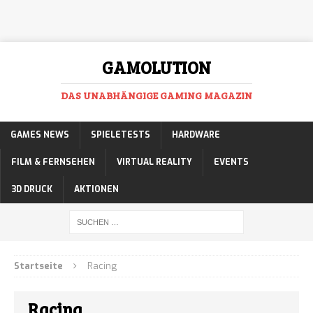
GAMOLUTION
DAS UNABHÄNGIGE GAMING MAGAZIN
GAMES NEWS
SPIELETESTS
HARDWARE
FILM & FERNSEHEN
VIRTUAL REALITY
EVENTS
3D DRUCK
AKTIONEN
Startseite
Racing
Racing