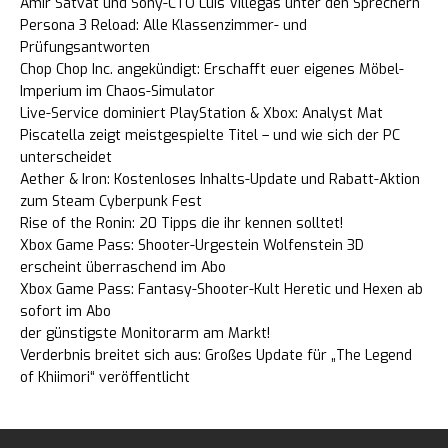
Amir Satvat und Sony-CTO Luis Villegas unter den Sprechern
Persona 3 Reload: Alle Klassenzimmer- und
Prüfungsantworten
Chop Chop Inc. angekündigt: Erschafft euer eigenes Möbel-
Imperium im Chaos-Simulator
Live-Service dominiert PlayStation & Xbox: Analyst Mat
Piscatella zeigt meistgespielte Titel – und wie sich der PC
unterscheidet
Aether & Iron: Kostenloses Inhalts-Update und Rabatt-Aktion
zum Steam Cyberpunk Fest
Rise of the Ronin: 20 Tipps die ihr kennen solltet!
Xbox Game Pass: Shooter-Urgestein Wolfenstein 3D
erscheint überraschend im Abo
Xbox Game Pass: Fantasy-Shooter-Kult Heretic und Hexen ab
sofort im Abo
der günstigste Monitorarm am Markt!
Verderbnis breitet sich aus: Großes Update für „The Legend
of Khiimori“ veröffentlicht