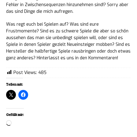
Fehler in Zwischensequenzen hinzunehmen sind!? Sorry aber
das sind Dinge die mich aufregen.
Was regt euch bei Spielen auf? Was sind eure
Frustmomente? Sind es zu schwere Spiele die aber so schön
aussehen das man sie unbedingt spielen will, oder sind es
Spiele in denen Spieler gezielt Neueinsteiger mobben? Sind es
Hersteller die halbfertige Spiele rausbringen oder doch etwas
ganz anderes? Hinterlasst es uns in den Kommentaren!
Post Views:
485
Teilen mit:
Gefällt mir:
Loading…