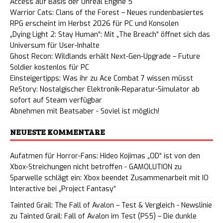
Access auf Basis der Unreal Engine 5
Warrior Cats: Clans of the Forest – Neues rundenbasiertes
RPG erscheint im Herbst 2026 für PC und Konsolen
„Dying Light 2: Stay Human“: Mit „The Breach“ öffnet sich das
Universum für User-Inhalte
Ghost Recon: Wildlands erhält Next-Gen-Upgrade – Future
Soldier kostenlos für PC
Einsteigertipps: Was ihr zu Ace Combat 7 wissen müsst
ReStory: Nostalgischer Elektronik-Reparatur-Simulator ab
sofort auf Steam verfügbar
Abnehmen mit Beatsaber - Soviel ist möglich!
NEUESTE KOMMENTARE
Aufatmen für Horror-Fans: Hideo Kojimas „OD“ ist von den
Xbox-Streichungen nicht betroffen - GAMOLUTION
zu
Sparwelle schlägt ein: Xbox beendet Zusammenarbeit mit IO
Interactive bei „Project Fantasy“
Tainted Grail: The Fall of Avalon – Test & Vergleich - Newslinie
zu
Tainted Grail: Fall of Avalon im Test (PS5) – Die dunkle