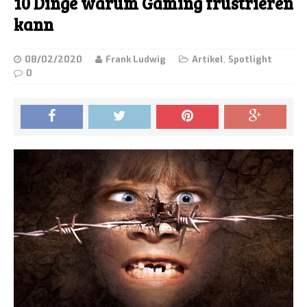
10 Dinge warum Gaming frustrieren
kann
08/02/2020
Frank Ludwig
Artikel
,
Spotlight
0