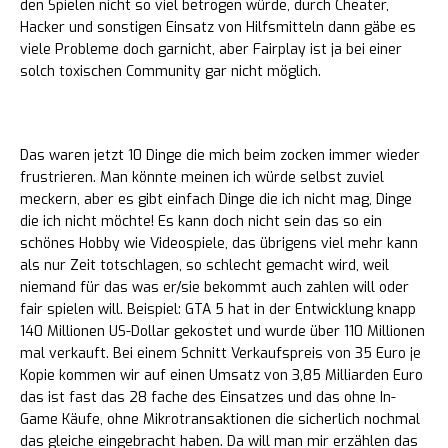
den Spielen nicht so viel betrogen würde, durch Cheater,
Hacker und sonstigen Einsatz von Hilfsmitteln dann gäbe es
viele Probleme doch garnicht, aber Fairplay ist ja bei einer
solch toxischen Community gar nicht möglich.
Das waren jetzt 10 Dinge die mich beim zocken immer wieder
frustrieren. Man könnte meinen ich würde selbst zuviel
meckern, aber es gibt einfach Dinge die ich nicht mag, Dinge
die ich nicht möchte! Es kann doch nicht sein das so ein
schönes Hobby wie Videospiele, das übrigens viel mehr kann
als nur Zeit totschlagen, so schlecht gemacht wird, weil
niemand für das was er/sie bekommt auch zahlen will oder
fair spielen will. Beispiel: GTA 5 hat in der Entwicklung knapp
140 Millionen US-Dollar gekostet und wurde über 110 Millionen
mal verkauft. Bei einem Schnitt Verkaufspreis von 35 Euro je
Kopie kommen wir auf einen Umsatz von 3,85 Milliarden Euro
das ist fast das 28 fache des Einsatzes und das ohne In-
Game Käufe, ohne Mikrotransaktionen die sicherlich nochmal
das gleiche eingebracht haben. Da will man mir erzählen das