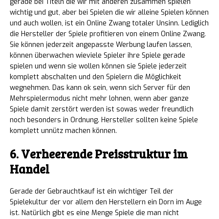
gerade bei Titeln die wir mit anderen zusammen spielen
wichtig und gut, aber bei Spielen die wir alleine Spielen können
und auch wollen, ist ein Online Zwang totaler Unsinn. Lediglich
die Hersteller der Spiele profitieren von einem Online Zwang.
Sie können jederzeit angepasste Werbung laufen lassen,
können überwachen wieviele Spieler ihre Spiele gerade
spielen und wenn sie wollen können sie Spiele jederzeit
komplett abschalten und den Spielern die Möglichkeit
wegnehmen. Das kann ok sein, wenn sich Server für den
Mehrspielermodus nicht mehr lohnen, wenn aber ganze
Spiele damit zerstört werden ist sowas weder freundlich
noch besonders in Ordnung. Hersteller sollten keine Spiele
komplett unnütz machen können.
6. Verheerende Preisstruktur im
Handel
Gerade der Gebrauchtkauf ist ein wichtiger Teil der
Spielekultur der vor allem den Herstellern ein Dorn im Auge
ist. Natürlich gibt es eine Menge Spiele die man nicht