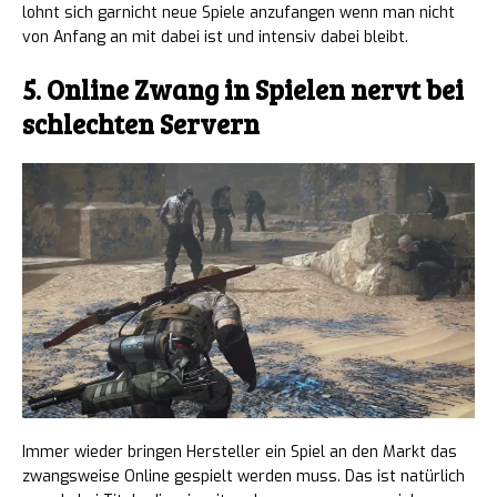
lohnt sich garnicht neue Spiele anzufangen wenn man nicht
von Anfang an mit dabei ist und intensiv dabei bleibt.
5. Online Zwang in Spielen nervt bei
schlechten Servern
Immer wieder bringen Hersteller ein Spiel an den Markt das
zwangsweise Online gespielt werden muss. Das ist natürlich