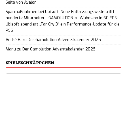
Seite von Avalon
Sparmaßnahmen bei Ubisoft: Neue Entlassungswelle trifft
hunderte Mitarbeiter - GAMOLUTION
zu
Wahnsinn in 60 FPS:
Ubisoft spendiert „Far Cry 3“ ein Performance-Update für die
PS5
André H.
zu
Der Gamolution Adventskalender 2025
Manu
zu
Der Gamolution Adventskalender 2025
SPIELESCHNÄPPCHEN