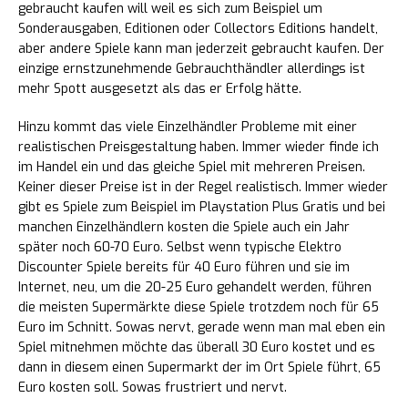
gebraucht kaufen will weil es sich zum Beispiel um
Sonderausgaben, Editionen oder Collectors Editions handelt,
aber andere Spiele kann man jederzeit gebraucht kaufen. Der
einzige ernstzunehmende Gebrauchthändler allerdings ist
mehr Spott ausgesetzt als das er Erfolg hätte.
Hinzu kommt das viele Einzelhändler Probleme mit einer
realistischen Preisgestaltung haben. Immer wieder finde ich
im Handel ein und das gleiche Spiel mit mehreren Preisen.
Keiner dieser Preise ist in der Regel realistisch. Immer wieder
gibt es Spiele zum Beispiel im Playstation Plus Gratis und bei
manchen Einzelhändlern kosten die Spiele auch ein Jahr
später noch 60-70 Euro. Selbst wenn typische Elektro
Discounter Spiele bereits für 40 Euro führen und sie im
Internet, neu, um die 20-25 Euro gehandelt werden, führen
die meisten Supermärkte diese Spiele trotzdem noch für 65
Euro im Schnitt. Sowas nervt, gerade wenn man mal eben ein
Spiel mitnehmen möchte das überall 30 Euro kostet und es
dann in diesem einen Supermarkt der im Ort Spiele führt, 65
Euro kosten soll. Sowas frustriert und nervt.