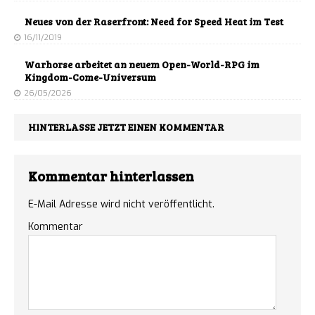
Neues von der Raserfront: Need for Speed Heat im Test
16/11/2019
Warhorse arbeitet an neuem Open-World-RPG im
Kingdom-Come-Universum
26/05/2026
HINTERLASSE JETZT EINEN KOMMENTAR
Kommentar hinterlassen
E-Mail Adresse wird nicht veröffentlicht.
Kommentar