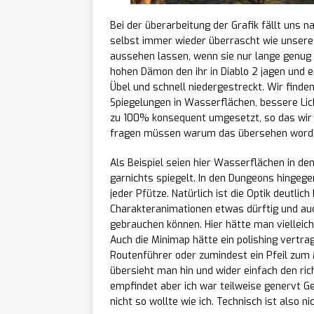
Shop-Sim „Probably 
Bei der überarbeitung der Grafik fällt uns nat
selbst immer wieder überrascht wie unsere
Grappl
[ 04/08/2026 ]
aussehen lassen, wenn sie nur lange genug h
hohen Dämon den ihr in Diablo 2 jagen und e
veröffentlicht ers
Übel und schnell niedergestreckt. Wir finde
Spiegelungen in Wasserflächen, bessere Lich
zu 100% konsequent umgesetzt, so das wir 
fragen müssen warum das übersehen worde
Als Beispiel seien hier Wasserflächen in de
garnichts spiegelt. In den Dungeons hingegen
jeder Pfütze. Natürlich ist die Optik deutlic
Charakteranimationen etwas dürftig und au
gebrauchen können. Hier hätte man vielleich
Auch die Minimap hätte ein polishing vertrag
Routenführer oder zumindest ein Pfeil zum M
übersieht man hin und wider einfach den rich
empfindet aber ich war teilweise genervt G
nicht so wollte wie ich. Technisch ist also ni