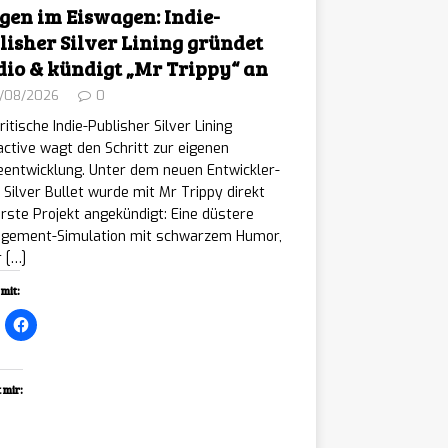
gen im Eiswagen: Indie-
lisher Silver Lining gründet
dio & kündigt „Mr Trippy“ an
/08/2026
0
ritische Indie-Publisher Silver Lining
active wagt den Schritt zur eigenen
eentwicklung. Unter dem neuen Entwickler-
 Silver Bullet wurde mit Mr Trippy direkt
rste Projekt angekündigt: Eine düstere
gement-Simulation mit schwarzem Humor,
r
[…]
mit:
 mir:
ading…