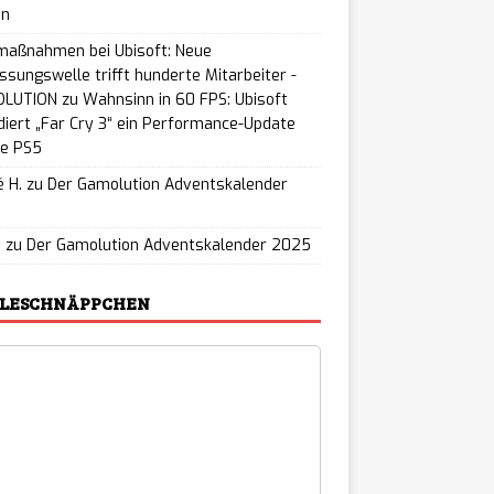
on
maßnahmen bei Ubisoft: Neue
ssungswelle trifft hunderte Mitarbeiter -
LUTION
zu
Wahnsinn in 60 FPS: Ubisoft
iert „Far Cry 3“ ein Performance-Update
ie PS5
 H.
zu
Der Gamolution Adventskalender
5
u
zu
Der Gamolution Adventskalender 2025
ELESCHNÄPPCHEN