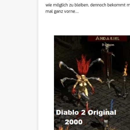
wie möglich zu bleiben, dennoch bekommt ma
Kreati
[ 04/08/2026 ]
mal ganz vorne…
starten Mod-Wettbe
Das ist Diablo 2 resurrecte
Fable
[ 04/08/2026 ]
„Kynseed“ ab sofort
Pokém
[ 04/08/2026 ]
Reincarnation“ ab s
Mehr 
[ 04/08/2026 ]
überarbeitet „Organ
Düste
[ 04/08/2026 ]
zeigt neue Demo b
Cyber
[ 04/08/2026 ]