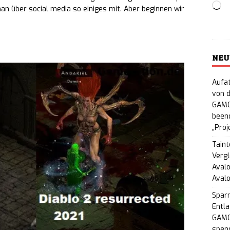
Lo
n über social media so einiges mit. Aber beginnen wir
vität trifft Battle Royale: KRAFTON und CurseForge
werb mit 95.000 US-Dollar Preisgeld
NEWS
d:
-Erbe für die Konsole: Sandbox-Lebenssimulation
NEU
 für PlayStation, Xbox & Switch erhältlich
NEWS
Aufat
von d
on-Macher mal anders: Action-RPG „Beast of
GAMO
beend
ofort für PC, PS5 & Xbox verfügbar
NEWS
„Proj
Power für Community-Turniere: Riot Games
Taint
Vergl
ized Play“ zum Start von League Classic
NEWS
Avalo
Aval
re Schulden & Zerstörung: Action-RPG „Star Ronin“
Spar
eim Steam Cyberpunk Fest
NEWS
Entla
GAMO
punk-Hehlerei im Untergrund: tinyBuild kündigt
spend