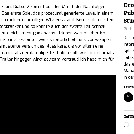
Dro
nde Juni. Diablo 2 kommt auf den Markt, der Nachfolger
Point: Taktischer Koop-Shooter feiert Full Release
Pub
n. Das erste Spiel das prozedural generierte Level in einem
Stu
 nach meinem damaligen Wissensstand. Bereits den ersten
d Mod-Support
NEWS
steskranker und so konnte auch der zweite Teil schnell
05
heute nicht mehr ganz nachvollziehen warum, aber ich
ic World Evolution 3: DLC „Crocodilia Coast“ bringt
Der b
 Umso interessanter war es natürlich als uns vor wenigen
Inter
remasterte Version des Klassikers, die vor allem eine
s Inhalts-Update am 11. August
NEWS
Spiel
ormance als der damalige Teil haben soll, was auch damals
Label
railer hingegen wirkt seltsam vertraut! Ich habe mich für
ervice dominiert PlayStation & Xbox: Analyst Mat
das e
Mana
stgespielte Titel – und wie sich der PC
in de
S
Teilen 
 & Iron: Kostenloses Inhalts-Update und Rabatt-
Cyberpunk Fest
NEWS
Gefällt
ai-Comeback nach 20 Jahren: „Onimusha: Way of
Lo