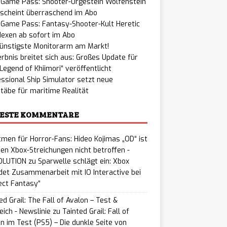
 Game Pass: Shooter-Urgestein Wolfenstein
rscheint überraschend im Abo
 Game Pass: Fantasy-Shooter-Kult Heretic
exen ab sofort im Abo
günstigste Monitorarm am Markt!
rbnis breitet sich aus: Großes Update für
Legend of Khiimori“ veröffentlicht
ssional Ship Simulator setzt neue
äbe für maritime Realität
ESTE KOMMENTARE
men für Horror-Fans: Hideo Kojimas „OD“ ist
en Xbox-Streichungen nicht betroffen -
LUTION
zu
Sparwelle schlägt ein: Xbox
et Zusammenarbeit mit IO Interactive bei
ect Fantasy“
ed Grail: The Fall of Avalon – Test &
eich - Newslinie
zu
Tainted Grail: Fall of
n im Test (PS5) – Die dunkle Seite von