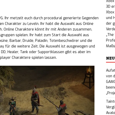
Xbox
3D e
Xbox
und H
 RPG. Ihr metzelt euch durch procedural generierte Gegenden
der 
 Charakter zu Leveln. Ihr habt die Auswahl aus Online
Verde
uch, Online Charaktere könnt ihr mit Anderen zusammen,
„The 
sgruppen spielen. Ihr habt zum Start die Auswahl aus
Profe
ine, Barbar, Druide, Paladin, Totenbeschwörer und die
Maßst
ay für die weitere Zeit. Die Auswahl ist ausgewogen und
e DD, Healer, Tank oder Supportklassen gibt es aber im
NEU
leplayer Charaktere spielen lassen.
Aufat
von d
GAMO
beend
„Proj
Taint
Vergl
Avalo