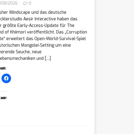
/08/2026
0
isher Mindscape und das deutsche
cklerstudio Aesir Interactive haben das
r größte Early-Access-Update für The
d of Khiimori veröffentlicht. Das „Corruption
e“ erweitert das Open-World-Survival-Spiel
storischen Mongolei-Setting um eine
eerende Seuche, neue
lebensmechaniken und
[…]
mit:
 mir:
ading…