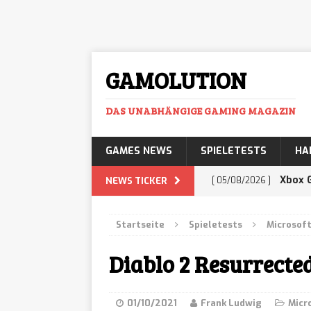
GAMOLUTION
DAS UNABHÄNGIGE GAMING MAGAZIN
GAMES NEWS
SPIELETESTS
HA
Xbox 
NEWS TICKER
[ 05/08/2026 ]
Hexen ab sofort im
Startseite
Spieletests
Microsoft
Xbox 
[ 05/08/2026 ]
Diablo 2 Resurrected
erscheint überrasc
Gears 
[ 05/08/2026 ]
01/10/2021
Frank Ludwig
Micr