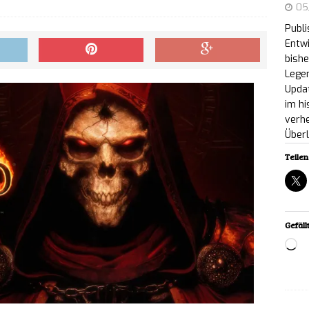
05
Publ
ernahme abgeschlossen: Publisher verabschiedet
Entwi
bishe
NEWS
Legen
Updat
on Moon: Release-Termin und Kampfansage beim
im hi
verh
S
Über
Teilen 
ound: Riot Games kündigt erste European Regional
uttgart an
NEWS
bnis breitet sich aus: Großes Update für „The
Gefällt
Lo
 veröffentlicht
NEWS
 im Eiswagen: Indie-Publisher Silver Lining
ündigt „Mr Trippy“ an
NEWS