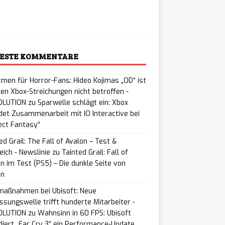
ading…
ESTE KOMMENTARE
men für Horror-Fans: Hideo Kojimas „OD“ ist
en Xbox-Streichungen nicht betroffen -
LUTION
zu
Sparwelle schlägt ein: Xbox
et Zusammenarbeit mit IO Interactive bei
ect Fantasy“
ed Grail: The Fall of Avalon – Test &
eich - Newslinie
zu
Tainted Grail: Fall of
n im Test (PS5) – Die dunkle Seite von
on
maßnahmen bei Ubisoft: Neue
ssungswelle trifft hunderte Mitarbeiter -
LUTION
zu
Wahnsinn in 60 FPS: Ubisoft
iert „Far Cry 3“ ein Performance-Update