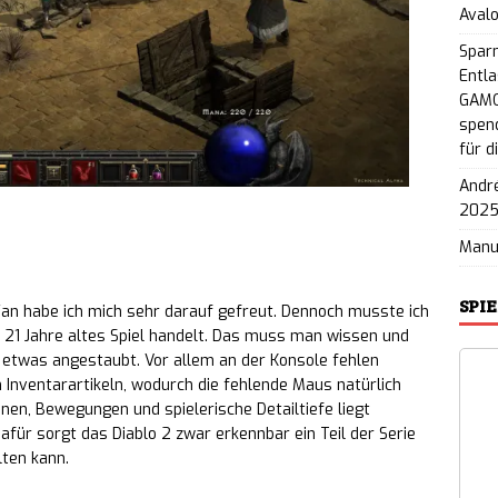
Aval
Spar
Entla
GAMO
spend
für d
André
202
Man
rwarten
SPI
o Fan habe ich mich sehr darauf gefreut. Dennoch musste ich
in 21 Jahre altes Spiel handelt. Das muss man wissen und
d etwas angestaubt. Vor allem an der Konsole fehlen
 Inventarartikeln, wodurch die fehlende Maus natürlich
en, Bewegungen und spielerische Detailtiefe liegt
für sorgt das Diablo 2 zwar erkennbar ein Teil der Serie
lten kann.