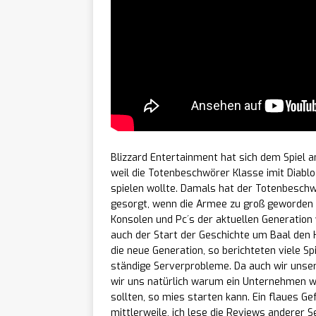
the Sword“ öffnet d
NEWS
„The W
[ 04/08/2026 ]
September für PC 
Hochk
[ 04/08/2026 ]
2026: Amir Satvat 
Blizzard Entertainment hat sich dem Spiel a
weil die Totenbeschwörer Klasse imit Diablo
NEWS
spielen wollte. Damals hat der Totenbeschw
gesorgt, wenn die Armee zu groß geworden 
Projec
[ 04/08/2026 ]
Konsolen und Pc´s der aktuellen Generation 
auch der Start der Geschichte um Baal den 
enthüllt Emulator f
die neue Generation, so berichteten viele S
ständige Serverprobleme. Da auch wir unser
Düste
[ 04/08/2026 ]
wir uns natürlich warum ein Unternehmen wie 
sollten, so mies starten kann. Ein flaues G
Trailer zu „The Sink
mittlerweile, ich lese die Reviews anderer 