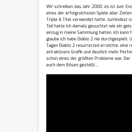
Wir schreiben das Jahr 2000, es ist Juni, E
Rogue 
[ 05/08/2026 ]
eines der erfolgreichsten Spiele aller Zeite
Triple A Titel verwendet hatte, zumindest
auf PC mit v1.0 un
Teil hatte ich damals gesuchtet wie ein gei
einzug in meine Sammlung halten. Ich kann 
Jurass
[ 05/08/2026 ]
glaube ich habe Diablo 2 nie durchgespielt.
Tagen Diablo 2 resurrected erreichte, eine 
Krokodile und neue
attraktivere Grafik und deutlich mehr Perf
schon eines der größten Probleme war. Der T
Live-S
[ 05/08/2026 ]
euch dem Bösen gestellt…
Piscatella zeigt mei
unterscheidet
NEW
Aether
[ 05/08/2026 ]
Aktion zum Steam 
Samur
[ 05/08/2026 ]