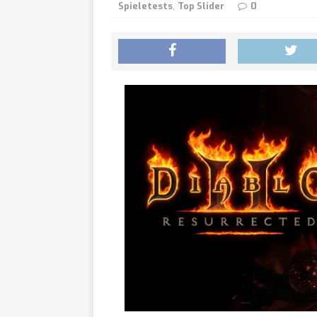
Spieletests
,
Top Slider
0
NEWS
EA-Üb
[ 05/08/2026 ]
sich von der Börse
Crims
[ 05/08/2026 ]
Preis enthüllt
NEW
Riftb
[ 05/08/2026 ]
Championship in St
Verder
[ 05/08/2026 ]
Legend of Khiimori“
Drogen
[ 05/08/2026 ]
gründet Studio & k