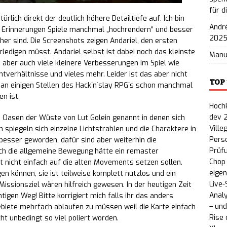
für d
Stolen“ an – Playtest ab sofort verfügbar
NEWS
ürlich direkt der deutlich höhere Detailtiefe auf. Ich bin
André
 Erinnerungen Spiele manchmal „hochrendern“ und besser
e, Slide & Gun: Rasantes FPS-Roguelike „Cyber Rail“
202
er sind. Die Screenshots zeigen Andariel, den ersten
rledigen müsst. Andariel selbst ist dabei noch das kleinste
Man
te Demo auf Steam
NEWS
n aber auch viele kleinere Verbesserungen im Spiel wie
tverhältnisse und vieles mehr. Leider ist das aber nicht
TOP
an einigen Stellen des Hack´n´slay RPG´s schon manchmal
n ist.
Hoch
dev 
n Oasen der Wüste von Lut Golein genannt in denen sich
Ville
 spiegeln sich einzelne Lichtstrahlen und die Charaktere in
Perso
h besser geworden, dafür sind aber weiterhin die
Prüf
ch die allgemeine Bewegung hätte ein remaster
Chop 
t nicht einfach auf die alten Movements setzen sollen.
eige
en können, sie ist teilweise komplett nutzlos und ein
Live-
issionsziel wären hilfreich gewesen. In der heutigen Zeit
Analy
tigen Weg! Bitte korrigiert mich falls ihr das anders
– und
ebiete mehrfach ablaufen zu müssen weil die Karte einfach
Rise 
cht unbedingt so viel poliert worden.