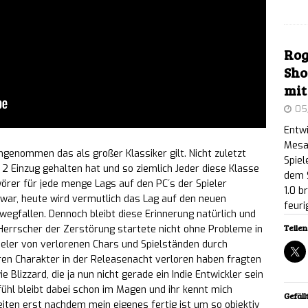
as Leveldesign & bietet 300 Parry-Animationen
Rog
alking Dead: Streets of Survival“ erscheint am 18.
Sho
mit
& Konsolen
NEWS
05
arätiger Führungsgipfel auf der gamescom dev
Entwi
Mesa
und Sony-CTO Luis Villegas unter den Sprechern
ngenommen das als großer Klassiker gilt. Nicht zuletzt
Spiel
 2 Einzug gehalten hat und so ziemlich Jeder diese Klasse
dem 
örer für jede menge Lags auf den PC´s der Spieler
1.0 b
war, heute wird vermutlich das Lag auf den neuen
t Helix & Abwärtskompatibilität: Geleakte E-Mail
feur
wegfallen. Dennoch bleibt diese Erinnerung natürlich und
Teilen 
Herrscher der Zerstörung startete nicht ohne Probleme in
ür PC und „Disc-to-Digital“-System
NEWS
pieler von verlorenen Chars und Spielständen durch
en Charakter in der Releasenacht verloren haben fragten
rer Blick nach Arkham: 12-minütiger Gameplay-
Blizzard, die ja nun nicht gerade ein Indie Entwickler sein
efühl bleibt dabei schon im Magen und ihr kennt mich
ing City 2“ veröffentlicht
NEWS
Gefällt
Seiten erst nachdem mein eigenes fertig ist um so objektiv