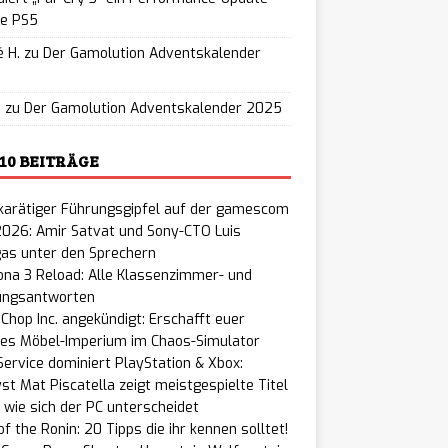
ie PS5
 H.
zu
Der Gamolution Adventskalender
5
u
zu
Der Gamolution Adventskalender 2025
 10 BEITRÄGE
karätiger Führungsgipfel auf der gamescom
2026: Amir Satvat und Sony-CTO Luis
gas unter den Sprechern
na 3 Reload: Alle Klassenzimmer- und
ungsantworten
Chop Inc. angekündigt: Erschafft euer
nes Möbel-Imperium im Chaos-Simulator
Service dominiert PlayStation & Xbox:
st Mat Piscatella zeigt meistgespielte Titel
 wie sich der PC unterscheidet
of the Ronin: 20 Tipps die ihr kennen solltet!