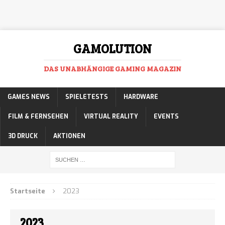
GAMOLUTION
DAS UNABHÄNGIGE GAMING MAGAZIN
GAMES NEWS
SPIELETESTS
HARDWARE
FILM & FERNSEHEN
VIRTUAL REALITY
EVENTS
3D DRUCK
AKTIONEN
Startseite
2023
2023