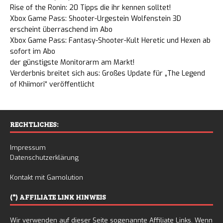
Rise of the Ronin: 20 Tipps die ihr kennen solltet!
Xbox Game Pass: Shooter-Urgestein Wolfenstein 3D
erscheint überraschend im Abo
Xbox Game Pass: Fantasy-Shooter-Kult Heretic und Hexen ab
sofort im Abo
der günstigste Monitorarm am Markt!
Verderbnis breitet sich aus: Großes Update für „The Legend
of Khiimori“ veröffentlicht
RECHTLICHES:
Impressum
Datenschutzerklärung
Kontakt mit Gamolution
(*) AFFILIATE LINK HINWEIS
Wir verwenden auf dieser Seite sogenannte Affiliate Links. Wenn