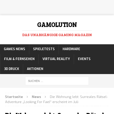
GAMOLUTION
DAS UNABHÄNGIGE GAMING MAGAZIN
GAMES NEWS
SPIELETESTS
HARDWARE
FILM & FERNSEHEN
VIRTUAL REALITY
EVENTS
3D DRUCK
AKTIONEN
Startseite
News
Die Wohnung lebt: Surreales Rätsel-
Adventure „Looking For Fael“ erscheint im Juli