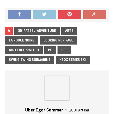
3D-RÄTSEL-ADVENTURE
ARTE
LA POULE NOIRE
LOOKING FOR FAEL
NINTENDO SWITCH
PC
PS5
SWING SWING SUBMARINE
XBOX SERIES S/X
Über Egor Sommer
2091 Artikel