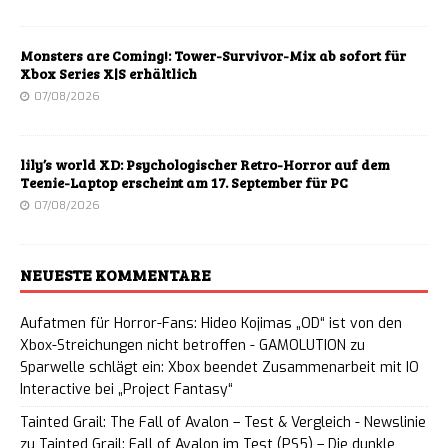
Monsters are Coming!: Tower-Survivor-Mix ab sofort für
Xbox Series X|S erhältlich
07/08/2026
lily’s world XD: Psychologischer Retro-Horror auf dem
Teenie-Laptop erscheint am 17. September für PC
07/08/2026
NEUESTE KOMMENTARE
Aufatmen für Horror-Fans: Hideo Kojimas „OD“ ist von den
Xbox-Streichungen nicht betroffen - GAMOLUTION
zu
Sparwelle schlägt ein: Xbox beendet Zusammenarbeit mit IO
Interactive bei „Project Fantasy“
Tainted Grail: The Fall of Avalon – Test & Vergleich - Newslinie
zu
Tainted Grail: Fall of Avalon im Test (PS5) – Die dunkle