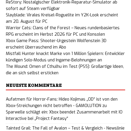
ReStory: Nostalgischer Elektronik-Reparatur-Simulator ab
sofort auf Steam verfügbar
Slayblade: Virales Kreisel-Roguelite im Y2K-Look erscheint
am 20. August für PC
Warrior Cats: Clans of the Forest – Neues rundenbasiertes
RPG erscheint im Herbst 2026 für PC und Konsolen
Xbox Game Pass: Shooter-Urgestein Wolfenstein 3D
erscheint überraschend im Abo
Mistfall Hunter knackt Marke von 1 Million Spielern: Entwickler
kündigen Solo-Modus und Ingame-Belohnungen an
The Mound: Omen of Cthulhu im Test (PS5): Großartige Ideen,
die an sich selbst ersticken
NEUESTE KOMMENTARE
Aufatmen für Horror-Fans: Hideo Kojimas „OD“ ist von den
Xbox-Streichungen nicht betroffen - GAMOLUTION
zu
Sparwelle schlägt ein: Xbox beendet Zusammenarbeit mit IO
Interactive bei „Project Fantasy“
Tainted Grail: The Fall of Avalon – Test & Vergleich - Newslinie