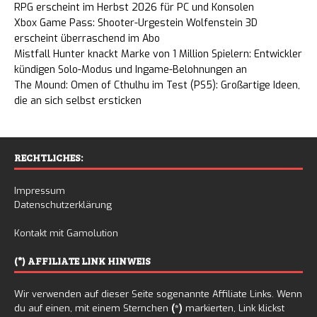
RPG erscheint im Herbst 2026 für PC und Konsolen
Xbox Game Pass: Shooter-Urgestein Wolfenstein 3D
erscheint überraschend im Abo
Mistfall Hunter knackt Marke von 1 Million Spielern: Entwickler
kündigen Solo-Modus und Ingame-Belohnungen an
The Mound: Omen of Cthulhu im Test (PS5): Großartige Ideen,
die an sich selbst ersticken
RECHTLICHES:
Impressum
Datenschutzerklärung
Kontakt mit Gamolution
(*) AFFILIATE LINK HINWEIS
Wir verwenden auf dieser Seite sogenannte Affiliate Links. Wenn
du auf einen, mit einem Sternchen
(*)
markierten, Link klickst