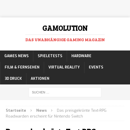
GAMOLUTION
DAS UNABHÄNGIGE GAMING MAGAZIN
GAMES NEWS
SPIELETESTS
HARDWARE
FILM & FERNSEHEN
VIRTUAL REALITY
EVENTS
3D DRUCK
AKTIONEN
Startseite
News
Das preisgekrönte Text-RPG
Roadwarden erscheint für Nintendo Switch