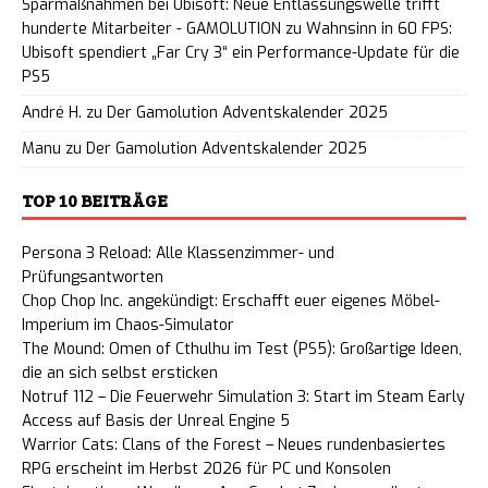
Sparmaßnahmen bei Ubisoft: Neue Entlassungswelle trifft
hunderte Mitarbeiter - GAMOLUTION
zu
Wahnsinn in 60 FPS:
Ubisoft spendiert „Far Cry 3“ ein Performance-Update für die
PS5
André H.
zu
Der Gamolution Adventskalender 2025
Manu
zu
Der Gamolution Adventskalender 2025
TOP 10 BEITRÄGE
Persona 3 Reload: Alle Klassenzimmer- und
Prüfungsantworten
Chop Chop Inc. angekündigt: Erschafft euer eigenes Möbel-
Imperium im Chaos-Simulator
The Mound: Omen of Cthulhu im Test (PS5): Großartige Ideen,
die an sich selbst ersticken
Notruf 112 – Die Feuerwehr Simulation 3: Start im Steam Early
Access auf Basis der Unreal Engine 5
Warrior Cats: Clans of the Forest – Neues rundenbasiertes
RPG erscheint im Herbst 2026 für PC und Konsolen