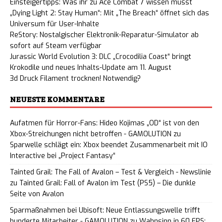
Einsteigertipps: Was ihr zu Ace Combat 7 wissen müsst
„Dying Light 2: Stay Human“: Mit „The Breach“ öffnet sich das
Universum für User-Inhalte
ReStory: Nostalgischer Elektronik-Reparatur-Simulator ab
sofort auf Steam verfügbar
Jurassic World Evolution 3: DLC „Crocodilia Coast“ bringt
Krokodile und neues Inhalts-Update am 11. August
3d Druck Filament trocknen! Notwendig?
NEUESTE KOMMENTARE
Aufatmen für Horror-Fans: Hideo Kojimas „OD“ ist von den
Xbox-Streichungen nicht betroffen - GAMOLUTION
zu
Sparwelle schlägt ein: Xbox beendet Zusammenarbeit mit IO
Interactive bei „Project Fantasy“
Tainted Grail: The Fall of Avalon – Test & Vergleich - Newslinie
zu
Tainted Grail: Fall of Avalon im Test (PS5) – Die dunkle
Seite von Avalon
Sparmaßnahmen bei Ubisoft: Neue Entlassungswelle trifft
hunderte Mitarbeiter - GAMOLUTION
zu
Wahnsinn in 60 FPS: