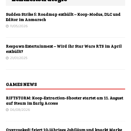
Sudden Strike 5: Roadmap enthüllt – Koop-Modus, DLC und
Editor im Anmarsch
11/05/2026
Respawn Entertainment – Wird ihr Star Wars RTS im April
enthüllt?
21/01/2025
GAMES NEWS
RIFTSTORM: Koop-Extraction-Shooter startet am 11. August
auf Steam im Early Access
06/08/2026
Overcooked! feiert 10-jähriges Jubiläum und knackt Marke