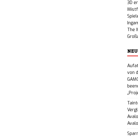
3D e
Mistf
nty: Gratis-Erweiterung „People or Profit?“ auf
Spiel
Inga
PC veröffentlicht
NEWS
The M
Großa
NEU
Aufat
von d
GAMO
beend
„Proj
Taint
Vergl
Avalo
Aval
Spar