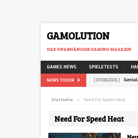
GAMOLUTION
DAS UNABHÄNGIGE GAMING MAGAZIN
GAMES NEWS
SPIELETESTS
HA
Genial
NEWS TICKER
[ 07/08/2026 ]
mehr Business-Prof
Startseite
Need For Speed Heat
Histor
[ 07/08/2026 ]
Need For Speed Heat
Adventure lässt euc
GTA 6:
[ 07/08/2026 ]
Neu