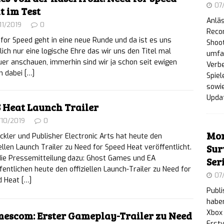
07
t im Test
Netflix und YouTube an
NEWS
Anläs
11/2019
0
ic Entertainment enthüllt neuen Markenauftritt
Reco
for Speed geht in eine neue Runde und da ist es uns
Shoot
lich nur eine logische Ehre das wir uns den Titel mal
lic Days“-Showcase an
NEWS
umfa
er anschauen, immerhin sind wir ja schon seit ewigen
Verb
n dabei
[…]
 Sheep Valley: Erste öffentliche Demo zum
Spiel
sowie
meer-Ranch-Building-Spiel erschienen
NEWS
Upda
 Heat Launch Trailer
w Billy: The Book of Fears – Kostenloser Prolog
/10/2019
0
Mon
ckler und Publisher Electronic Arts hat heute den
zung ab sofort auf Steam verfügbar
NEWS
Sur
iellen Launch Trailer zu Need for Speed Heat veröffentlicht.
Recon: Wildlands erhält Next-Gen-Upgrade –
die Pressemitteilung dazu: Ghost Games und EA
Ser
fentlichen heute den offiziellen Launch-Trailer zu Need for
07
enlos für PC
NEWS
d Heat
[…]
Publ
rs are Coming!: Tower-Survivor-Mix ab sofort für
haben
Xbox 
escom: Erster Gameplay-Trailer zu Need
ältlich
NEWS
Erstv