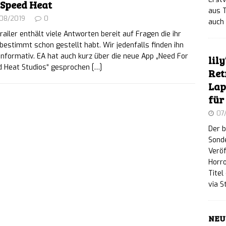
 Speed Heat
aus 
 world XD: Psychologischer Retro-Horror auf dem
/08/2019
0
auch 
railer enthält viele Antworten bereit auf Fragen die ihr
heint am 17. September für PC
NEWS
bestimmt schon gestellt habt. Wir jedenfalls finden ihn
informativ. EA hat auch kurz über die neue App „Need For
lil
y: Nostalgischer Elektronik-Reparatur-Simulator
d Heat Studios“ gesprochen
[…]
Ret
m verfügbar
NEWS
Lap
für
 PIT: Das finale, kostenlose „The Naturalist Update“
07
llen Plattformen verfügbar
NEWS
Der b
Sonde
reaker: Highspeed-Präzisions-Speedrunner ab
Veröf
Horro
tlich
NEWS
Titel
via 
: A Love Story: Kurioses Tauben-Dating-Spiel in
en ab sofort erhältlich
NEWS
NEU