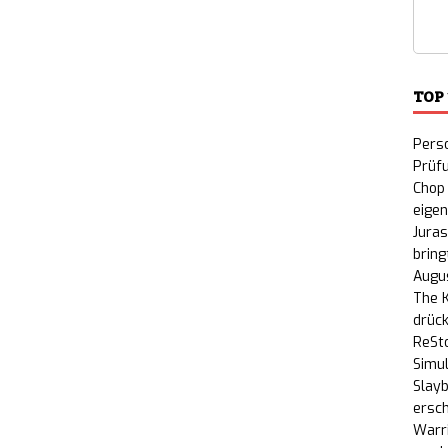
TOP
Perso
Prüf
Chop 
eige
Juras
bring
Augu
The K
drück
ReSto
Simul
Slayb
ersch
Warri