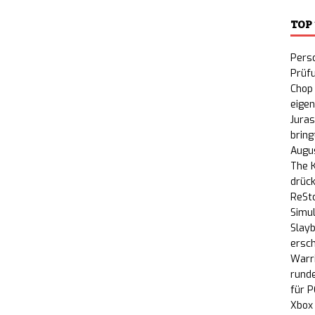
Tactics 2: Deckbuilding-Tower-Defense-
TOP
 im 3. Quartal 2026 in den Early Access
NEWS
Perso
in Stapler: Grindhouse-Horrorspiel im 80er-VHS-
Prüf
Chop 
Steam erhältlich
NEWS
eige
Juras
eign Tower: Humorvolles Mittelalter-Fantasy-RPG
bring
Augu
hältlich
NEWS
The K
drück
ade: Virales Kreisel-Roguelite im Y2K-Look
ReSto
Simul
ugust für PC
NEWS
Slayb
ersch
r Cats: Clans of the Forest – Neues
Warri
rund
G erscheint im Herbst 2026 für PC und Konsolen
für P
Xbox