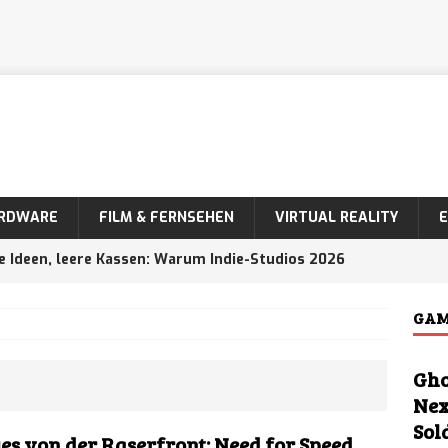
RDWARE
FILM & FERNSEHEN
VIRTUAL REALITY
e Ideen, leere Kassen: Warum Indie-Studios 2026
is als Programmierer brauchen
NEWS
GAM
ia: Roma Aeterna – Neues historisches Strategie-
Gho
h die Geschichte Caesars neu schreiben
NEWS
Nex
Sol
 Rockstar Games kündigt „An Extended Look“ für
es von der Raserfront: Need for Speed