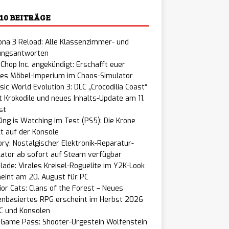
 10 BEITRÄGE
na 3 Reload: Alle Klassenzimmer- und
ungsantworten
Chop Inc. angekündigt: Erschafft euer
nes Möbel-Imperium im Chaos-Simulator
sic World Evolution 3: DLC „Crocodilia Coast“
t Krokodile und neues Inhalts-Update am 11.
st
ing is Watching im Test (PS5): Die Krone
t auf der Konsole
ry: Nostalgischer Elektronik-Reparatur-
ator ab sofort auf Steam verfügbar
lade: Virales Kreisel-Roguelite im Y2K-Look
eint am 20. August für PC
or Cats: Clans of the Forest – Neues
enbasiertes RPG erscheint im Herbst 2026
C und Konsolen
 Game Pass: Shooter-Urgestein Wolfenstein