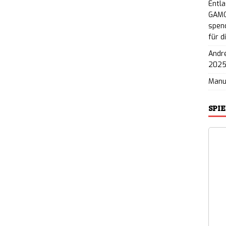
Entla
GAMO
spend
für d
André
202
Man
SPI