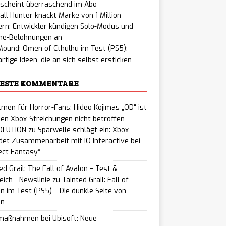
rscheint überraschend im Abo
all Hunter knackt Marke von 1 Million
ern: Entwickler kündigen Solo-Modus und
me-Belohnungen an
ound: Omen of Cthulhu im Test (PS5):
rtige Ideen, die an sich selbst ersticken
ESTE KOMMENTARE
men für Horror-Fans: Hideo Kojimas „OD“ ist
en Xbox-Streichungen nicht betroffen -
LUTION
zu
Sparwelle schlägt ein: Xbox
et Zusammenarbeit mit IO Interactive bei
ect Fantasy“
ed Grail: The Fall of Avalon – Test &
eich - Newslinie
zu
Tainted Grail: Fall of
n im Test (PS5) – Die dunkle Seite von
on
maßnahmen bei Ubisoft: Neue