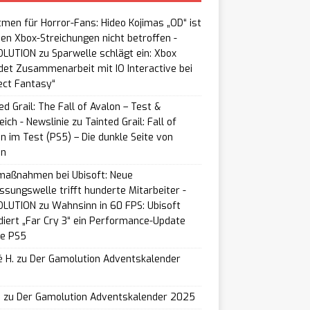
men für Horror-Fans: Hideo Kojimas „OD“ ist
en Xbox-Streichungen nicht betroffen -
LUTION
zu
Sparwelle schlägt ein: Xbox
et Zusammenarbeit mit IO Interactive bei
ect Fantasy“
ed Grail: The Fall of Avalon – Test &
eich - Newslinie
zu
Tainted Grail: Fall of
n im Test (PS5) – Die dunkle Seite von
on
maßnahmen bei Ubisoft: Neue
ssungswelle trifft hunderte Mitarbeiter -
LUTION
zu
Wahnsinn in 60 FPS: Ubisoft
iert „Far Cry 3“ ein Performance-Update
ie PS5
 H.
zu
Der Gamolution Adventskalender
5
u
zu
Der Gamolution Adventskalender 2025