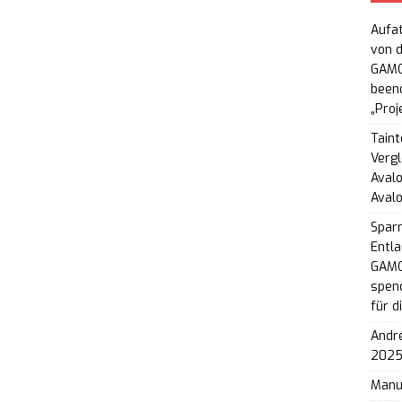
ll Hunter knackt Marke von 1 Million Spielern:
Aufat
en Solo-Modus und Ingame-Belohnungen an
NEWS
von d
GAMO
 Zoo 2: Neues Feature-Focus-Video zeigt
beend
„Proj
 und Vogelarten
NEWS
Taint
doro 2: Chase & Seek: Süß-düstere Fangspiel-
Vergl
Avalo
rt für Nintendo Switch und Switch 2 erhältlich
Aval
Spar
Entla
GAMO
L.K.E.R. 2: Cost of Hope – Showcase-Video gewährt
spend
für d
schernobyl und den Eisenwald
NEWS
André
gt Aion 2, Cinder City und neues Geheimprojekt auf
202
6
NEWS
Man