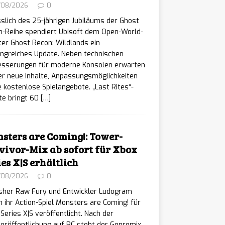
/08/2026
0
slich des 25-jährigen Jubiläums der Ghost
n-Reihe spendiert Ubisoft dem Open-World-
er Ghost Recon: Wildlands ein
ngreiches Update. Neben technischen
esserungen für moderne Konsolen erwarten
er neue Inhalte, Anpassungsmöglichkeiten
 kostenlose Spielangebote. „Last Rites“-
te bringt 60
[…]
sters are Coming!: Tower-
vivor-Mix ab sofort für Xbox
ies X|S erhältlich
/08/2026
0
isher Raw Fury und Entwickler Ludogram
 ihr Action-Spiel Monsters are Coming! für
Series X|S veröffentlicht. Nach der
eröffentlichung auf PC steht der Genremix