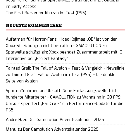
Koop-Horror-Survival-Spiel MIMESIS startet am 27. Oktober
im Early Access
The First Berserker Khazan im Test (PS5)
NEUESTE KOMMENTARE
Aufatmen für Horror-Fans: Hideo Kojimas „OD“ ist von den
Xbox-Streichungen nicht betroffen - GAMOLUTION
zu
Sparwelle schlägt ein: Xbox beendet Zusammenarbeit mit IO
Interactive bei „Project Fantasy“
Tainted Grail: The Fall of Avalon – Test & Vergleich - Newslinie
zu
Tainted Grail: Fall of Avalon im Test (PS5) – Die dunkle
Seite von Avalon
Sparmaßnahmen bei Ubisoft: Neue Entlassungswelle trifft
hunderte Mitarbeiter - GAMOLUTION
zu
Wahnsinn in 60 FPS:
Ubisoft spendiert „Far Cry 3“ ein Performance-Update für die
PS5
André H.
zu
Der Gamolution Adventskalender 2025
Manu
zu
Der Gamolution Adventskalender 2025