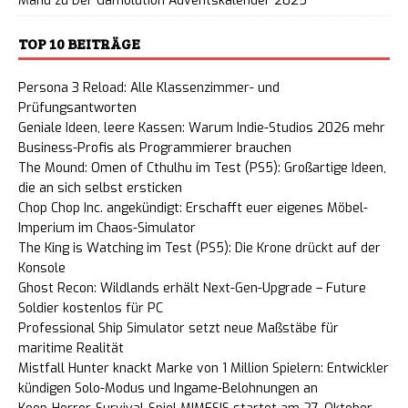
Manu
zu
Der Gamolution Adventskalender 2025
TOP 10 BEITRÄGE
Persona 3 Reload: Alle Klassenzimmer- und
Prüfungsantworten
Geniale Ideen, leere Kassen: Warum Indie-Studios 2026 mehr
Business-Profis als Programmierer brauchen
The Mound: Omen of Cthulhu im Test (PS5): Großartige Ideen,
die an sich selbst ersticken
Chop Chop Inc. angekündigt: Erschafft euer eigenes Möbel-
Imperium im Chaos-Simulator
The King is Watching im Test (PS5): Die Krone drückt auf der
Konsole
Ghost Recon: Wildlands erhält Next-Gen-Upgrade – Future
Soldier kostenlos für PC
Professional Ship Simulator setzt neue Maßstäbe für
maritime Realität
Mistfall Hunter knackt Marke von 1 Million Spielern: Entwickler
kündigen Solo-Modus und Ingame-Belohnungen an