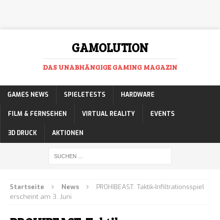
GAMOLUTION
DAS UNABHÄNGIGE GAMING MAGAZIN
GAMES NEWS
SPIELETESTS
HARDWARE
FILM & FERNSEHEN
VIRTUAL REALITY
EVENTS
3D DRUCK
AKTIONEN
Startseite
News
PROHIBEAST: Taktik-Infiltrationsspiel
erscheint am 3. Juni