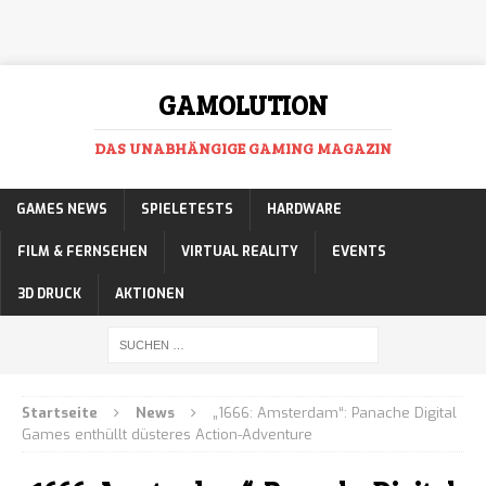
GAMOLUTION
DAS UNABHÄNGIGE GAMING MAGAZIN
GAMES NEWS
SPIELETESTS
HARDWARE
FILM & FERNSEHEN
VIRTUAL REALITY
EVENTS
3D DRUCK
AKTIONEN
Startseite
News
„1666: Amsterdam“: Panache Digital
Games enthüllt düsteres Action-Adventure