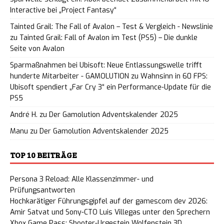
Interactive bei „Project Fantasy“
Tainted Grail: The Fall of Avalon – Test & Vergleich - Newslinie
zu
Tainted Grail: Fall of Avalon im Test (PS5) – Die dunkle
Seite von Avalon
Sparmaßnahmen bei Ubisoft: Neue Entlassungswelle trifft
hunderte Mitarbeiter - GAMOLUTION
zu
Wahnsinn in 60 FPS:
Ubisoft spendiert „Far Cry 3“ ein Performance-Update für die
PS5
André H.
zu
Der Gamolution Adventskalender 2025
Manu
zu
Der Gamolution Adventskalender 2025
TOP 10 BEITRÄGE
Persona 3 Reload: Alle Klassenzimmer- und
Prüfungsantworten
Hochkarätiger Führungsgipfel auf der gamescom dev 2026:
Amir Satvat und Sony-CTO Luis Villegas unter den Sprechern
Xbox Game Pass: Shooter-Urgestein Wolfenstein 3D