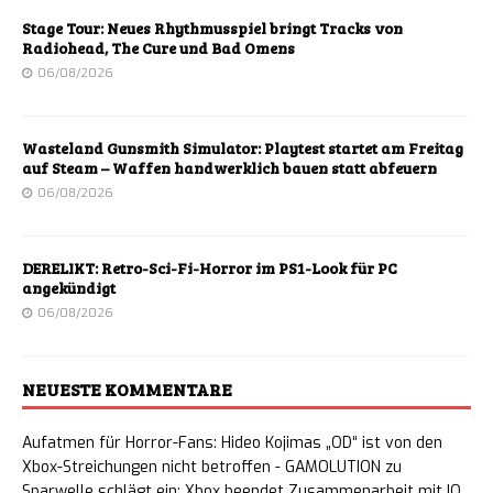
Stage Tour: Neues Rhythmusspiel bringt Tracks von
Radiohead, The Cure und Bad Omens
06/08/2026
Wasteland Gunsmith Simulator: Playtest startet am Freitag
auf Steam – Waffen handwerklich bauen statt abfeuern
06/08/2026
DERELIKT: Retro-Sci-Fi-Horror im PS1-Look für PC
angekündigt
06/08/2026
NEUESTE KOMMENTARE
Aufatmen für Horror-Fans: Hideo Kojimas „OD“ ist von den
Xbox-Streichungen nicht betroffen - GAMOLUTION
zu
Sparwelle schlägt ein: Xbox beendet Zusammenarbeit mit IO