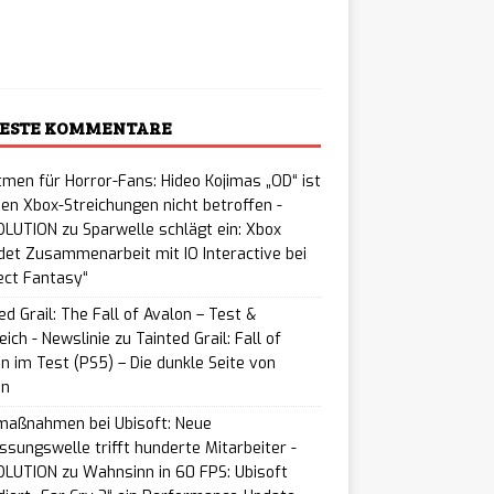
ading…
ESTE KOMMENTARE
men für Horror-Fans: Hideo Kojimas „OD“ ist
en Xbox-Streichungen nicht betroffen -
LUTION
zu
Sparwelle schlägt ein: Xbox
et Zusammenarbeit mit IO Interactive bei
ect Fantasy“
ed Grail: The Fall of Avalon – Test &
eich - Newslinie
zu
Tainted Grail: Fall of
n im Test (PS5) – Die dunkle Seite von
on
maßnahmen bei Ubisoft: Neue
ssungswelle trifft hunderte Mitarbeiter -
LUTION
zu
Wahnsinn in 60 FPS: Ubisoft