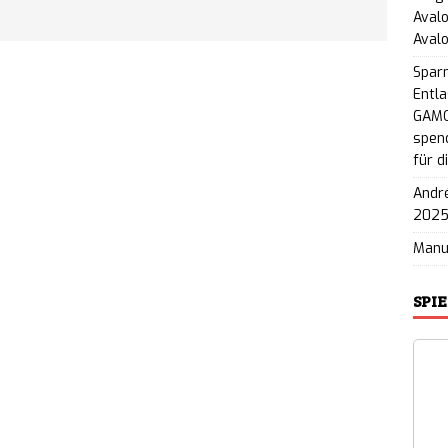
Avalo
Aval
Spar
Entla
GAMO
spend
für d
André
202
Man
SPI