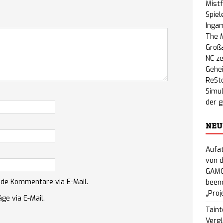
Mistf
Spiel
Inga
The M
Großa
NC ze
Gehe
ReSto
Simul
der 
NEU
Aufat
von d
GAMO
nde Kommentare via E-Mail.
beend
„Proj
ge via E-Mail.
Taint
Vergl