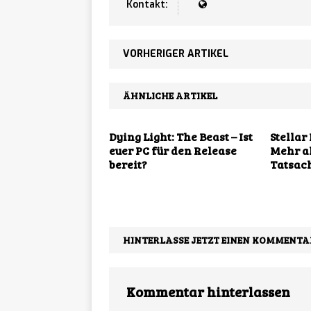
Kontakt:
Discou
[ 07/08/2026 ]
allen Konsolen und 
VORHERIGER ARTIKEL
ÄHNLICHE ARTIKEL
Dying Light: The Beast – Ist
Stellar 
euer PC für den Release
Mehr al
bereit?
Tatsac
HINTERLASSE JETZT EINEN KOMMENTA
Kommentar hinterlassen