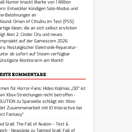
all Hunter knackt Marke von 1 Million
ern: Entwickler kündigen Solo-Modus und
me-Belohnungen an
ound: Omen of Cthulhu im Test (PS5):
rtige Ideen, die an sich selbst ersticken
igt Aion 2, Cinder City und neues
improjekt auf der Gamescom 2026
ry: Nostalgischer Elektronik-Reparatur-
ator ab sofort auf Steam verfügbar
günstigste Monitorarm am Markt!
ESTE KOMMENTARE
men für Horror-Fans: Hideo Kojimas „OD“ ist
en Xbox-Streichungen nicht betroffen -
LUTION
zu
Sparwelle schlägt ein: Xbox
et Zusammenarbeit mit IO Interactive bei
ect Fantasy“
ed Grail: The Fall of Avalon – Test &
eich - Newslinie
zu
Tainted Grail: Fall of