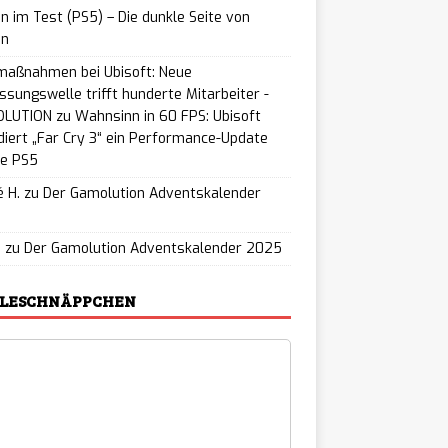
n im Test (PS5) – Die dunkle Seite von
on
maßnahmen bei Ubisoft: Neue
ssungswelle trifft hunderte Mitarbeiter -
LUTION
zu
Wahnsinn in 60 FPS: Ubisoft
iert „Far Cry 3“ ein Performance-Update
ie PS5
 H.
zu
Der Gamolution Adventskalender
5
u
zu
Der Gamolution Adventskalender 2025
ELESCHNÄPPCHEN