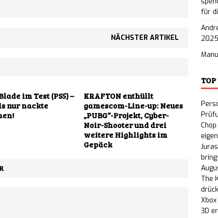
spend
für d
nty: Gratis-Erweiterung „People or Profit?“ auf
André
PC veröffentlicht
NEWS
NÄCHSTER ARTIKEL
202
Man
TOP
Blade im Test (PS5) –
KRAFTON enthüllt
Perso
s nur nackte
gamescom-Line-up: Neues
hen!
„PUBG“-Projekt, Cyber-
Prüf
Noir-Shooter und drei
Chop 
weitere Highlights im
eige
Gepäck
Juras
bring
R
Augu
The K
drück
Xbox
3D e