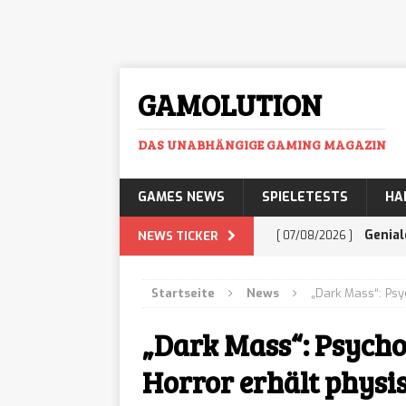
GAMOLUTION
DAS UNABHÄNGIGE GAMING MAGAZIN
GAMES NEWS
SPIELETESTS
HA
Genial
NEWS TICKER
[ 07/08/2026 ]
mehr Business-Prof
Startseite
News
„Dark Mass“: Psy
Histor
[ 07/08/2026 ]
„Dark Mass“: Psycho
Adventure lässt euc
Horror erhält physi
GTA 6:
[ 07/08/2026 ]