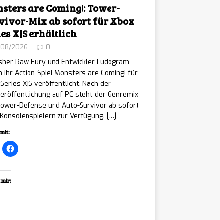
sters are Coming!: Tower-
vivor-Mix ab sofort für Xbox
ies X|S erhältlich
/08/2026
0
isher Raw Fury und Entwickler Ludogram
 ihr Action-Spiel Monsters are Coming! für
Series X|S veröffentlicht. Nach der
eröffentlichung auf PC steht der Genremix
Tower-Defense und Auto-Survivor ab sofort
Konsolenspielern zur Verfügung.
[…]
mit:
 mir:
ading…