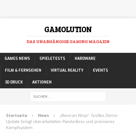
GAMOLUTION
DAS UNABHÄNGIGE GAMING MAGAZIN
GAMES NEWS
SPIELETESTS
HARDWARE
FILM & FERNSEHEN
VIRTUAL REALITY
EVENTS
3D DRUCK
AKTIONEN
Startseite
News
„Mexican Ninja“: Großes Demo-
Update bringt überarbeiteten Panda-Boss und präziseres
Kampfsystem