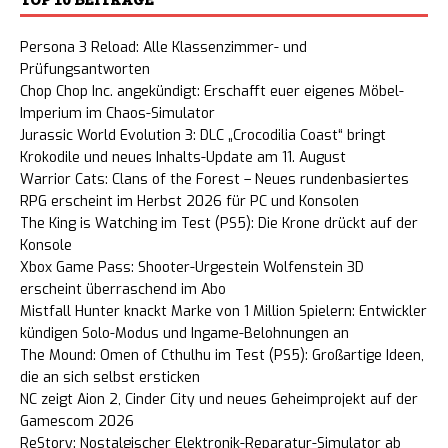
Persona 3 Reload: Alle Klassenzimmer- und
Prüfungsantworten
Chop Chop Inc. angekündigt: Erschafft euer eigenes Möbel-
Imperium im Chaos-Simulator
Jurassic World Evolution 3: DLC „Crocodilia Coast“ bringt
Krokodile und neues Inhalts-Update am 11. August
Warrior Cats: Clans of the Forest – Neues rundenbasiertes
RPG erscheint im Herbst 2026 für PC und Konsolen
The King is Watching im Test (PS5): Die Krone drückt auf der
Konsole
Xbox Game Pass: Shooter-Urgestein Wolfenstein 3D
erscheint überraschend im Abo
Mistfall Hunter knackt Marke von 1 Million Spielern: Entwickler
kündigen Solo-Modus und Ingame-Belohnungen an
The Mound: Omen of Cthulhu im Test (PS5): Großartige Ideen,
die an sich selbst ersticken
NC zeigt Aion 2, Cinder City und neues Geheimprojekt auf der
Gamescom 2026
ReStory: Nostalgischer Elektronik-Reparatur-Simulator ab