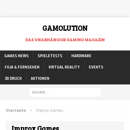
GAMOLUTION
DAS UNABHÄNGIGE GAMING MAGAZIN
GAMES NEWS
SPIELETESTS
HARDWARE
FILM & FERNSEHEN
VIRTUAL REALITY
EVENTS
3D DRUCK
AKTIONEN
Startseite
Improx Games
Improx Games