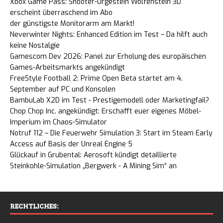
Xbox Game Pass: Shooter-Urgestein Wolfenstein 3D
erscheint überraschend im Abo
der günstigste Monitorarm am Markt!
Neverwinter Nights: Enhanced Edition im Test – Da hilft auch
keine Nostalgie
Gamescom Dev 2026: Panel zur Erholung des europäischen
Games-Arbeitsmarkts angekündigt
FreeStyle Football 2: Prime Open Beta startet am 4.
September auf PC und Konsolen
BambuLab X2D im Test - Prestigemodell oder Marketingfail?
Chop Chop Inc. angekündigt: Erschafft euer eigenes Möbel-
Imperium im Chaos-Simulator
Notruf 112 – Die Feuerwehr Simulation 3: Start im Steam Early
Access auf Basis der Unreal Engine 5
Glückauf in Grubental: Aerosoft kündigt detaillierte
Steinkohle-Simulation „Bergwerk - A Mining Sim“ an
RECHTLICHES: