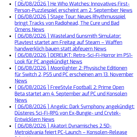
[ 06/08/2026 ]
He Who Watches: Innovatives First-
Person-Puzzlespiel erscheint am 2. September
News
[ 06/08/2026 ]
Stage Tour: Neues Rhythmusspiel
bringt Tracks von Radiohead, The Cure und Bad
Omens
News
[ 06/08/2026 ]
Wasteland Gunsmith Simulator:
Playtest startet am Freitag auf Steam – Waffen
handwerklich bauen statt abfeuern
News
[ 06/08/2026 ]
DERELIKT: Retro-Sci-Fi-Horror im PS1-
Look für PC angekündigt
News
[ 06/08/2026 ]
Moonlighter 2: Physische Editionen
für Switch 2, PS5 und PC erscheinen am 13. November
News
[ 06/08/2026 ]
FreeStyle Football 2: Prime Open
Beta startet am 4. September auf PC und Konsolen
News
[ 06/08/2026 ]
Angelic: Dark Symphony angekündigt:
Düsteres Sci-Fi-RPG von Ex-Bungie- und Crytek-
Entwicklern
News
[ 06/08/2026 ]
Akatori: Dynamisches 2.5D-
Metroidvania feiert PC-Launch – Konsolen-Release