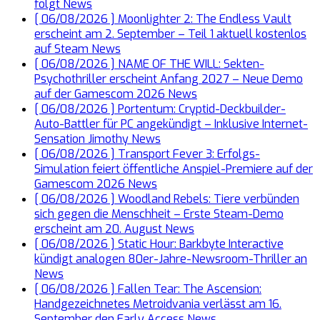
folgt
News
[ 06/08/2026 ]
Moonlighter 2: The Endless Vault
erscheint am 2. September – Teil 1 aktuell kostenlos
auf Steam
News
[ 06/08/2026 ]
NAME OF THE WILL: Sekten-
Psychothriller erscheint Anfang 2027 – Neue Demo
auf der Gamescom 2026
News
[ 06/08/2026 ]
Portentum: Cryptid-Deckbuilder-
Auto-Battler für PC angekündigt – Inklusive Internet-
Sensation Jimothy
News
[ 06/08/2026 ]
Transport Fever 3: Erfolgs-
Simulation feiert öffentliche Anspiel-Premiere auf der
Gamescom 2026
News
[ 06/08/2026 ]
Woodland Rebels: Tiere verbünden
sich gegen die Menschheit – Erste Steam-Demo
erscheint am 20. August
News
[ 06/08/2026 ]
Static Hour: Barkbyte Interactive
kündigt analogen 80er-Jahre-Newsroom-Thriller an
News
[ 06/08/2026 ]
Fallen Tear: The Ascension:
Handgezeichnetes Metroidvania verlässt am 16.
September den Early Access
News