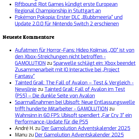
Riftbound: Riot Games kündigt erste European
Regional Championship in Stuttgart an
Pokémon Pokopia: Erster DLC „Blubbmeeria“ und
Update 2.0.0 für Nintendo Switch 2 erschienen
Neueste Kommentare
Aufatmen für Horror-Fans: Hideo Kojimas „OD“ ist von
den Xbox-Streichungen nicht betroffen -
GAMOLUTION
zu
Sparwelle schlägt ein: Xbox beendet
Zusammenarbeit mit IO Interactive bei „Project
Fantasy“
Tainted Grail: The Fall of Avalon – Test & Vergleich -
Newslinie
zu
Tainted Grail: Fall of Avalon im Test
(PS5) – Die dunkle Seite von Avalon
Sparmaßnahmen bei Ubisoft: Neue Entlassungswelle
trifft hunderte Mitarbeiter - GAMOLUTION
zu
Wahnsinn in 60 FPS: Ubisoft spendiert „Far Cry 3“ ein
Performance-Update für die PS5
André H.
zu
Der Gamolution Adventskalender 2025
Manu
zu
Der Gamolution Adventskalender 2025