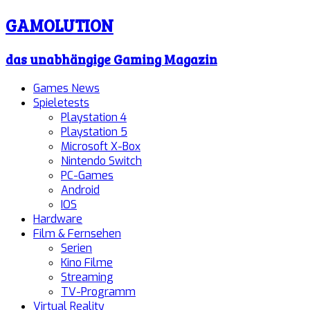
GAMOLUTION
das unabhängige Gaming Magazin
Games News
Spieletests
Playstation 4
Playstation 5
Microsoft X-Box
Nintendo Switch
PC-Games
Android
IOS
Hardware
Film & Fernsehen
Serien
Kino Filme
Streaming
TV-Programm
Virtual Reality