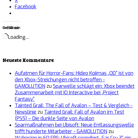
X
Facebook
Gefällt mir:
Loading…
Neueste Kommentare
Aufatmen für Horror-Fans: Hideo Kojimas „OD“ ist von
den Xbox-Streichungen nicht betroffen -
GAMOLUTION
zu
Sparwelle schlägt ein: Xbox beendet
Zusammenarbeit mit IO Interactive bei „Project
Fantasy“
Tainted Grail: The Fall of Avalon – Test & Vergleich -
Newslinie
zu
Tainted Grail: Fall of Avalon im Test
(PS5) – Die dunkle Seite von Avalon
Sparmaßnahmen bei Ubisoft: Neue Entlassungswelle
trifft hunderte Mitarbeiter - GAMOLUTION
zu
Wahnsinn in 60 FPS: Ubisoft spendiert „Far Cry 3“ ein