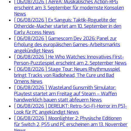
[ 06/08/2026 ]
AereA: Musikalisches Action-RPG
erscheint am 3. September für modernste Konsolen
News
[ 06/08/2026 ]
Ex Sanguis: Taktik-Roguelite der
Othercide-Macher startet am 10. September in den
Early Access
News
[ 06/08/2026 ]
Gamescom Dev 2026: Panel zur
Erholung des europäischen Games-Arbeitsmarkts
angekündigt
News
[ 06/08/2026 ]
He Who Watches: Innovatives First-
Person-Puzzlespiel erscheint am 2. September
News
[ 06/08/2026 ]
Stage Tour: Neues Rhythmusspiel
bringt Tracks von Radiohead, The Cure und Bad
Omens
News
[ 06/08/2026 ]
Wasteland Gunsmith Simulator:
Playtest startet am Freitag auf Steam – Waffen
handwerklich bauen statt abfeuern
News
[ 06/08/2026 ]
DERELIKT: Retro-Sci-Fi-Horror im PS1-
Look für PC angekündigt
News
[ 06/08/2026 ]
Moonlighter 2: Physische Editionen
für Switch 2, PS5 und PC erscheinen am 13. November
News