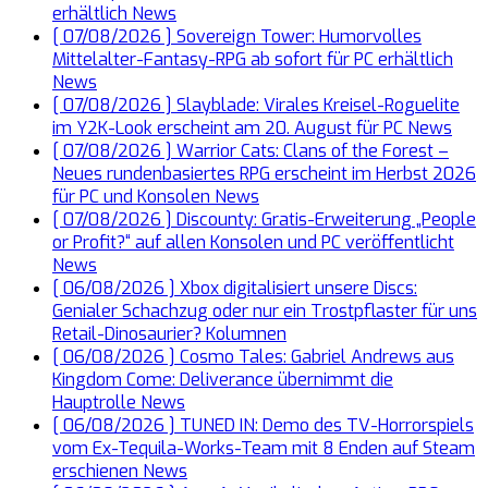
erhältlich
News
[ 07/08/2026 ]
Sovereign Tower: Humorvolles
Mittelalter-Fantasy-RPG ab sofort für PC erhältlich
News
[ 07/08/2026 ]
Slayblade: Virales Kreisel-Roguelite
im Y2K-Look erscheint am 20. August für PC
News
[ 07/08/2026 ]
Warrior Cats: Clans of the Forest –
Neues rundenbasiertes RPG erscheint im Herbst 2026
für PC und Konsolen
News
[ 07/08/2026 ]
Discounty: Gratis-Erweiterung „People
or Profit?“ auf allen Konsolen und PC veröffentlicht
News
[ 06/08/2026 ]
Xbox digitalisiert unsere Discs:
Genialer Schachzug oder nur ein Trostpflaster für uns
Retail-Dinosaurier?
Kolumnen
[ 06/08/2026 ]
Cosmo Tales: Gabriel Andrews aus
Kingdom Come: Deliverance übernimmt die
Hauptrolle
News
[ 06/08/2026 ]
TUNED IN: Demo des TV-Horrorspiels
vom Ex-Tequila-Works-Team mit 8 Enden auf Steam
erschienen
News