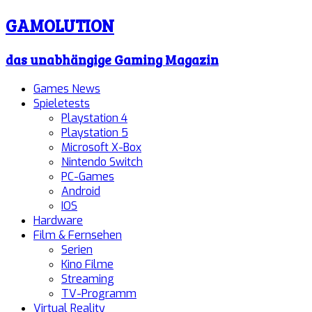
GAMOLUTION
das unabhängige Gaming Magazin
Games News
Spieletests
Playstation 4
Playstation 5
Microsoft X-Box
Nintendo Switch
PC-Games
Android
IOS
Hardware
Film & Fernsehen
Serien
Kino Filme
Streaming
TV-Programm
Virtual Reality