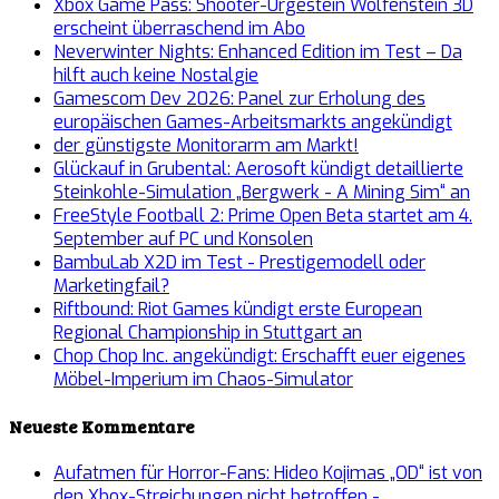
Xbox Game Pass: Shooter-Urgestein Wolfenstein 3D
erscheint überraschend im Abo
Neverwinter Nights: Enhanced Edition im Test – Da
hilft auch keine Nostalgie
Gamescom Dev 2026: Panel zur Erholung des
europäischen Games-Arbeitsmarkts angekündigt
der günstigste Monitorarm am Markt!
Glückauf in Grubental: Aerosoft kündigt detaillierte
Steinkohle-Simulation „Bergwerk - A Mining Sim“ an
FreeStyle Football 2: Prime Open Beta startet am 4.
September auf PC und Konsolen
BambuLab X2D im Test - Prestigemodell oder
Marketingfail?
Riftbound: Riot Games kündigt erste European
Regional Championship in Stuttgart an
Chop Chop Inc. angekündigt: Erschafft euer eigenes
Möbel-Imperium im Chaos-Simulator
Neueste Kommentare
Aufatmen für Horror-Fans: Hideo Kojimas „OD“ ist von
den Xbox-Streichungen nicht betroffen -