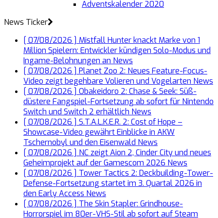
Adventskalender 2020
News Ticker
[ 07/08/2026 ]
Mistfall Hunter knackt Marke von 1
Million Spielern: Entwickler kündigen Solo-Modus und
Ingame-Belohnungen an
News
[ 07/08/2026 ]
Planet Zoo 2: Neues Feature-Focus-
Video zeigt begehbare Volieren und Vogelarten
News
[ 07/08/2026 ]
Obakeidoro 2: Chase & Seek: Süß-
düstere Fangspiel-Fortsetzung ab sofort für Nintendo
Switch und Switch 2 erhältlich
News
[ 07/08/2026 ]
S.T.A.L.K.E.R. 2: Cost of Hope –
Showcase-Video gewährt Einblicke in AKW
Tschernobyl und den Eisenwald
News
[ 07/08/2026 ]
NC zeigt Aion 2, Cinder City und neues
Geheimprojekt auf der Gamescom 2026
News
[ 07/08/2026 ]
Tower Tactics 2: Deckbuilding-Tower-
Defense-Fortsetzung startet im 3. Quartal 2026 in
den Early Access
News
[ 07/08/2026 ]
The Skin Stapler: Grindhouse-
Horrorspiel im 80er-VHS-Stil ab sofort auf Steam