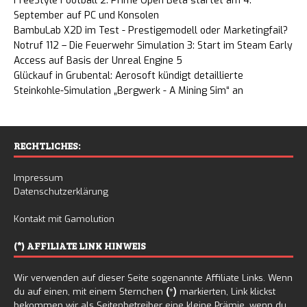
FreeStyle Football 2: Prime Open Beta startet am 4.
September auf PC und Konsolen
BambuLab X2D im Test - Prestigemodell oder Marketingfail?
Notruf 112 – Die Feuerwehr Simulation 3: Start im Steam Early
Access auf Basis der Unreal Engine 5
Glückauf in Grubental: Aerosoft kündigt detaillierte
Steinkohle-Simulation „Bergwerk - A Mining Sim“ an
RECHTLICHES:
Impressum
Datenschutzerklärung
Kontakt mit Gamolution
(*) AFFILIATE LINK HINWEIS
Wir verwenden auf dieser Seite sogenannte Affiliate Links. Wenn
du auf einen, mit einem Sternchen
(*)
markierten, Link klickst
bekommen wir als Seitenbetreiber eine kleine Prämie, wenn du