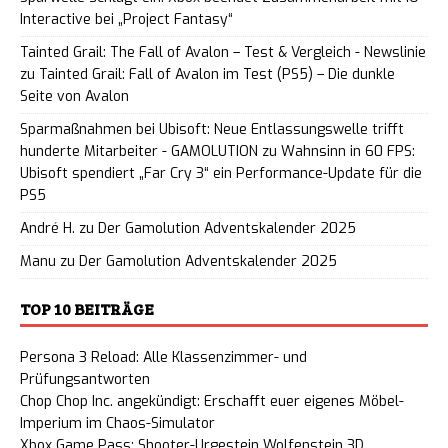
Interactive bei „Project Fantasy“
Tainted Grail: The Fall of Avalon – Test & Vergleich - Newslinie
zu
Tainted Grail: Fall of Avalon im Test (PS5) – Die dunkle
Seite von Avalon
Sparmaßnahmen bei Ubisoft: Neue Entlassungswelle trifft
hunderte Mitarbeiter - GAMOLUTION
zu
Wahnsinn in 60 FPS:
Ubisoft spendiert „Far Cry 3“ ein Performance-Update für die
PS5
André H.
zu
Der Gamolution Adventskalender 2025
Manu
zu
Der Gamolution Adventskalender 2025
TOP 10 BEITRÄGE
Persona 3 Reload: Alle Klassenzimmer- und
Prüfungsantworten
Chop Chop Inc. angekündigt: Erschafft euer eigenes Möbel-
Imperium im Chaos-Simulator
Xbox Game Pass: Shooter-Urgestein Wolfenstein 3D