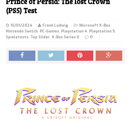
Prince of Persia: The lost Crown
(PS5) Test
15/01/2024
Frank Ludwig
Microsoft X-Box
,
Nintendo Switch
,
PC-Games
,
Playstation 4
,
Playstation 5
,
Spieletests
,
Top Slider
,
X-Box Series X
0