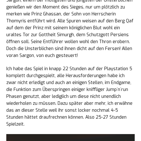
Sargon, einem der mutigsten und jüngsten der Unsterblichen
genießen wir den Moment des Sieges, nur um plötzlich zu
merken wie Prinz Ghassan, der Sohn von Herrscherin
Thomyris entführt wird. Alle Spuren weisen auf den Berg Qaf
auf dem der Prinz mit seinem königlichen Blut wohl ein
uraltes Tor zur Gottheit Simurgh, dem Schutzgott Persiens
öffnen soll. Seine Entführer wollen wohl den Thron erobern.
Doch die Unsterblichen sind ihnen dicht auf den Fersen! Allen
voran Sargon, von euch gesteuert!
Ich habe das Spiel in knapp 22 Stunden auf der Playstation 5
komplett durchgespielt, alle Herausforderungen habe ich
zwar nicht erledigt und auch an einigen Stellen, im Endgame,
die Funktion zum Überspringen einiger kniffliger Jump´n´run
Phasen genutzt, aber lediglich um diese nicht unendlich
wiederholen zu müssen. Dazu später aber mehr, ich erwähne
das an dieser Stelle weil ihr sonst locker nochmal 4-5
Stunden hättet draufrechnen können. Also 25-27 Stunden
Spielzeit.