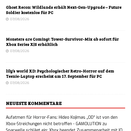
Ghost Recon: Wildlands erhält Next-Gen-Upgrade – Future
Soldier kostenlos für PC
07/08/2026
Monsters are Coming!: Tower-Survivor-Mix ab sofort für
Xbox Series X|S erhältlich
07/08/2026
lily’s world XD: Psychologischer Retro-Horror auf dem
Teenie-Laptop erscheint am 17. September für PC
07/08/2026
NEUESTE KOMMENTARE
Aufatmen für Horror-Fans: Hideo Kojimas „OD“ ist von den
Xbox-Streichungen nicht betroffen - GAMOLUTION
zu
Sparwelle schlägt ein: Xbox beendet Zusammenarbeit mit IO