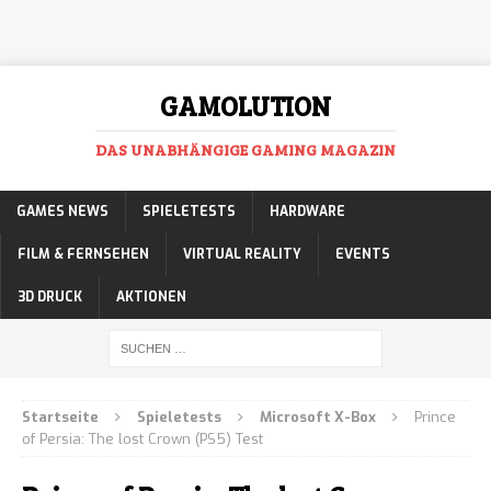
GAMOLUTION
DAS UNABHÄNGIGE GAMING MAGAZIN
GAMES NEWS
SPIELETESTS
HARDWARE
FILM & FERNSEHEN
VIRTUAL REALITY
EVENTS
3D DRUCK
AKTIONEN
Startseite
Spieletests
Microsoft X-Box
Prince
of Persia: The lost Crown (PS5) Test