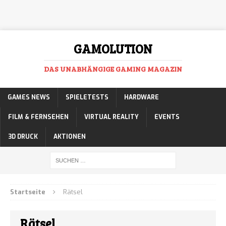
GAMOLUTION
DAS UNABHÄNGIGE GAMING MAGAZIN
GAMES NEWS
SPIELETESTS
HARDWARE
FILM & FERNSEHEN
VIRTUAL REALITY
EVENTS
3D DRUCK
AKTIONEN
Startseite
Rätsel
Rätsel