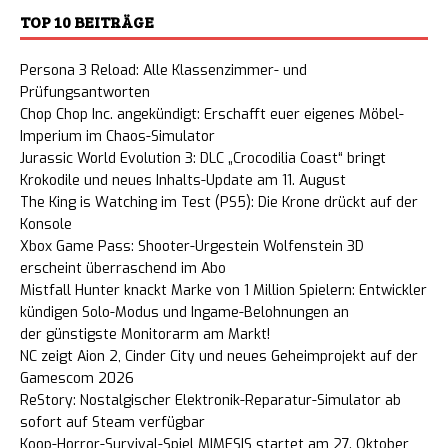
TOP 10 BEITRÄGE
Persona 3 Reload: Alle Klassenzimmer- und
Prüfungsantworten
Chop Chop Inc. angekündigt: Erschafft euer eigenes Möbel-
Imperium im Chaos-Simulator
Jurassic World Evolution 3: DLC „Crocodilia Coast“ bringt
Krokodile und neues Inhalts-Update am 11. August
The King is Watching im Test (PS5): Die Krone drückt auf der
Konsole
Xbox Game Pass: Shooter-Urgestein Wolfenstein 3D
erscheint überraschend im Abo
Mistfall Hunter knackt Marke von 1 Million Spielern: Entwickler
kündigen Solo-Modus und Ingame-Belohnungen an
der günstigste Monitorarm am Markt!
NC zeigt Aion 2, Cinder City und neues Geheimprojekt auf der
Gamescom 2026
ReStory: Nostalgischer Elektronik-Reparatur-Simulator ab
sofort auf Steam verfügbar
Koop-Horror-Survival-Spiel MIMESIS startet am 27. Oktober