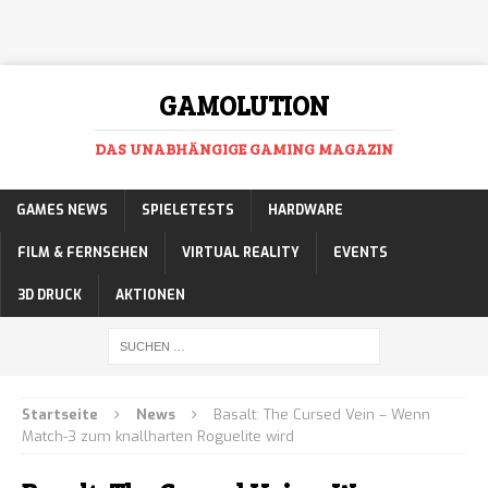
GAMOLUTION
DAS UNABHÄNGIGE GAMING MAGAZIN
GAMES NEWS
SPIELETESTS
HARDWARE
FILM & FERNSEHEN
VIRTUAL REALITY
EVENTS
3D DRUCK
AKTIONEN
Startseite
News
Basalt: The Cursed Vein – Wenn
Match-3 zum knallharten Roguelite wird