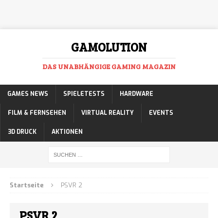
GAMOLUTION
DAS UNABHÄNGIGE GAMING MAGAZIN
GAMES NEWS
SPIELETESTS
HARDWARE
FILM & FERNSEHEN
VIRTUAL REALITY
EVENTS
3D DRUCK
AKTIONEN
Startseite
PSVR 2
PSVR 2