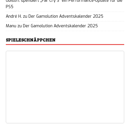
Ubisoft spendiert „Far Cry 3“ ein Performance-Update für die
PS5
André H.
zu
Der Gamolution Adventskalender 2025
Manu
zu
Der Gamolution Adventskalender 2025
SPIELESCHNÄPPCHEN