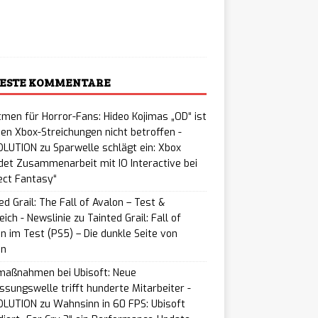
ading…
ESTE KOMMENTARE
men für Horror-Fans: Hideo Kojimas „OD“ ist
en Xbox-Streichungen nicht betroffen -
LUTION
zu
Sparwelle schlägt ein: Xbox
et Zusammenarbeit mit IO Interactive bei
ect Fantasy“
ed Grail: The Fall of Avalon – Test &
eich - Newslinie
zu
Tainted Grail: Fall of
n im Test (PS5) – Die dunkle Seite von
on
maßnahmen bei Ubisoft: Neue
ssungswelle trifft hunderte Mitarbeiter -
LUTION
zu
Wahnsinn in 60 FPS: Ubisoft