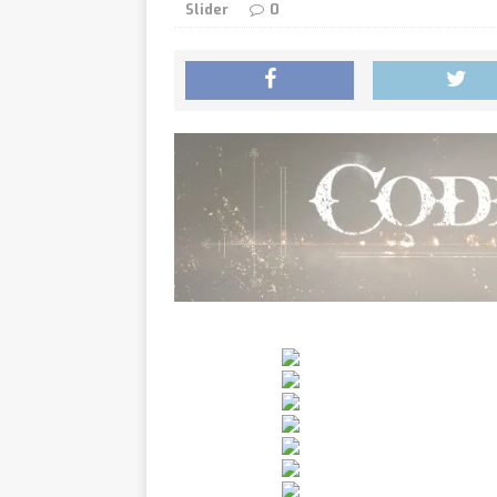
Slider
0
den 27. August auf 
Daedal
[ 07/08/2026 ]
und kündigt „Daeda
Little
[ 07/08/2026 ]
gemütlichen Mittel
Rainbo
[ 07/08/2026 ]
zur Sequel-Fortset
Ghost 
[ 07/08/2026 ]
Future Soldier kost
Monste
[ 07/08/2026 ]
Xbox Series X|S erh