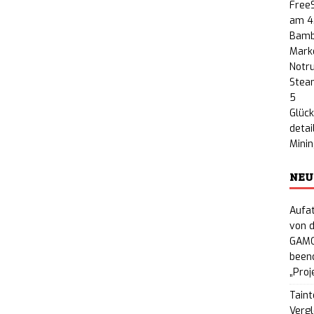
FreeS
am 4
Bamb
Marke
Notru
Steam
5
Glück
detai
Minin
NEU
Aufat
von d
GAMO
beend
„Proj
Taint
Vergl