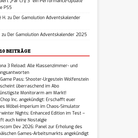
iert „Far Cry 3“ ein Performance-Update
ie PS5
 H.
zu
Der Gamolution Adventskalender
5
u
zu
Der Gamolution Adventskalender 2025
 10 BEITRÄGE
na 3 Reload: Alle Klassenzimmer- und
ungsantworten
 Game Pass: Shooter-Urgestein Wolfenstein
rscheint überraschend im Abo
günstigste Monitorarm am Markt!
Chop Inc. angekündigt: Erschafft euer
nes Möbel-Imperium im Chaos-Simulator
winter Nights: Enhanced Edition im Test –
lft auch keine Nostalgie
scom Dev 2026: Panel zur Erholung des
päischen Games-Arbeitsmarkts angekündigt