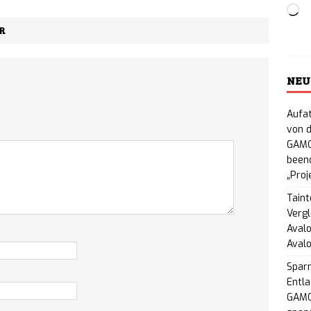
Lo
Tactics 2: Deckbuilding-Tower-Defense-
R
 im 3. Quartal 2026 in den Early Access
NEWS
in Stapler: Grindhouse-Horrorspiel im 80er-VHS-
NEU
Steam erhältlich
NEWS
Aufat
von d
eign Tower: Humorvolles Mittelalter-Fantasy-RPG
GAMO
hältlich
beend
NEWS
„Proj
ade: Virales Kreisel-Roguelite im Y2K-Look
Taint
Vergl
ugust für PC
NEWS
Avalo
Aval
r Cats: Clans of the Forest – Neues
Spar
G erscheint im Herbst 2026 für PC und Konsolen
Entla
GAMO