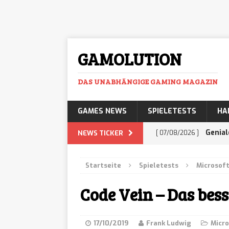
GAMOLUTION
DAS UNABHÄNGIGE GAMING MAGAZIN
GAMES NEWS
SPIELETESTS
HA
Genial
NEWS TICKER
[ 07/08/2026 ]
mehr Business-Prof
Startseite
Spieletests
Microsoft
Histor
[ 07/08/2026 ]
Code Vein – Das bess
Adventure lässt euc
GTA 6:
[ 07/08/2026 ]
17/10/2019
Frank Ludwig
Micro