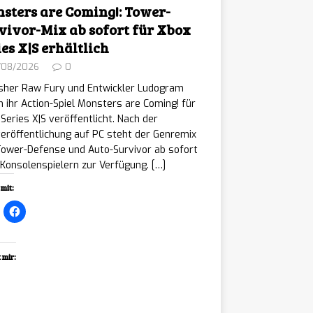
sters are Coming!: Tower-
vivor-Mix ab sofort für Xbox
ies X|S erhältlich
/08/2026
0
isher Raw Fury und Entwickler Ludogram
 ihr Action-Spiel Monsters are Coming! für
Series X|S veröffentlicht. Nach der
eröffentlichung auf PC steht der Genremix
Tower-Defense und Auto-Survivor ab sofort
Konsolenspielern zur Verfügung.
[…]
mit:
 mir:
ading…