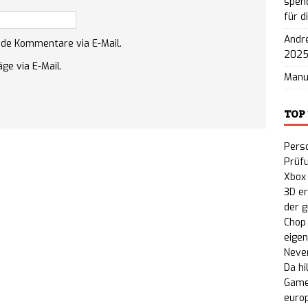
spend
für d
nty: Gratis-Erweiterung „People or Profit?“ auf
André
nde Kommentare via E-Mail.
PC veröffentlicht
NEWS
202
ge via E-Mail.
Man
TOP
Perso
Prüf
Xbox
3D e
der 
Chop 
eige
Never
Da hi
Game
euro