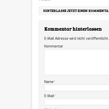
Tower 
[ 07/08/2026 ]
HINTERLASSE JETZT EINEN KOMMENTA
Fortsetzung startet
The Sk
[ 07/08/2026 ]
Kommentar hinterlassen
Stil ab sofort auf 
E-Mail Adresse wird nicht veröffentlicht.
Sover
Kommentar
[ 07/08/2026 ]
ab sofort für PC er
Slaybl
[ 07/08/2026 ]
erscheint am 20. A
Name
*
Warrio
[ 07/08/2026 ]
E-Mail
*
rundenbasiertes RP
NEWS