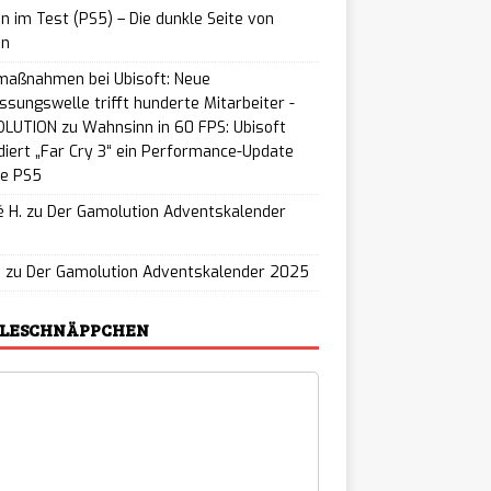
n im Test (PS5) – Die dunkle Seite von
on
maßnahmen bei Ubisoft: Neue
ssungswelle trifft hunderte Mitarbeiter -
LUTION
zu
Wahnsinn in 60 FPS: Ubisoft
iert „Far Cry 3“ ein Performance-Update
ie PS5
 H.
zu
Der Gamolution Adventskalender
5
u
zu
Der Gamolution Adventskalender 2025
ELESCHNÄPPCHEN