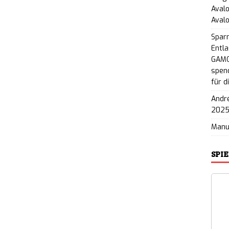
Avalo
Aval
Spar
Entla
GAMO
spend
für d
André
202
Man
SPI