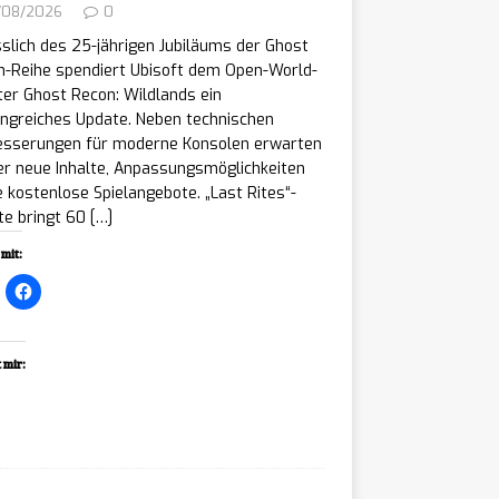
/08/2026
0
slich des 25-jährigen Jubiläums der Ghost
n-Reihe spendiert Ubisoft dem Open-World-
er Ghost Recon: Wildlands ein
ngreiches Update. Neben technischen
esserungen für moderne Konsolen erwarten
er neue Inhalte, Anpassungsmöglichkeiten
 kostenlose Spielangebote. „Last Rites“-
te bringt 60
[…]
mit:
 mir:
ading…