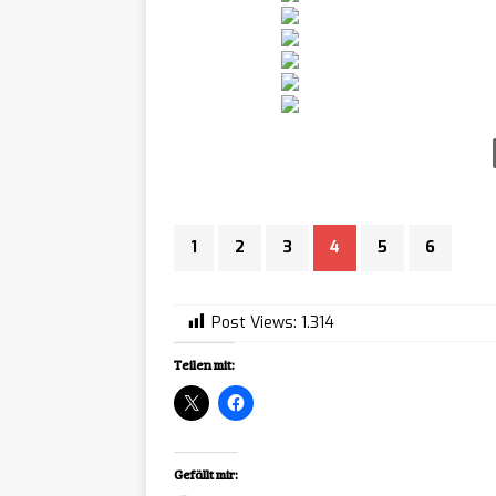
lily’s
[ 07/08/2026 ]
Teenie-Laptop ersc
ReStor
[ 07/08/2026 ]
ab sofort auf Stea
BALL x
[ 07/08/2026 ]
1
2
3
4
5
6
ist ab sofort auf a
Echob
[ 07/08/2026 ]
Post Views:
1.314
sofort für PC erhäl
Teilen mit:
Pigeon
[ 07/08/2026 ]
lebensgroßen Städt
Gefällt mir: