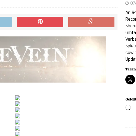
07
Netflix und YouTube an
NEWS
Anläs
ic Entertainment enthüllt neuen Markenauftritt
Reco
Shoot
lic Days“-Showcase an
NEWS
umfa
Verb
 Sheep Valley: Erste öffentliche Demo zum
Spiel
sowie
meer-Ranch-Building-Spiel erschienen
NEWS
Upda
Teilen 
w Billy: The Book of Fears – Kostenloser Prolog
zung ab sofort auf Steam verfügbar
NEWS
Recon: Wildlands erhält Next-Gen-Upgrade –
Gefällt
Lo
enlos für PC
NEWS
rs are Coming!: Tower-Survivor-Mix ab sofort für
ältlich
NEWS