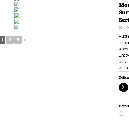
Mon
 world XD: Psychologischer Retro-Horror auf dem
Sur
Ser
heint am 17. September für PC
NEWS
07
y: Nostalgischer Elektronik-Reparatur-Simulator
Publ
1
2
3
►
haben
m verfügbar
NEWS
Xbox 
Erstv
 PIT: Das finale, kostenlose „The Naturalist Update“
aus 
auch 
llen Plattformen verfügbar
NEWS
Teilen 
reaker: Highspeed-Präzisions-Speedrunner ab
tlich
NEWS
Gefällt
: A Love Story: Kurioses Tauben-Dating-Spiel in
Lo
en ab sofort erhältlich
NEWS