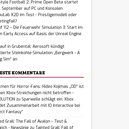
tyle Football 2: Prime Open Beta startet
. September auf PC und Konsolen
uLab X2D im Test - Prestigemodell oder
tingfail?
f 112 – Die Feuerwehr Simulation 3: Start im
 Early Access auf Basis der Unreal Engine
auf in Grubental: Aerosoft kündigt
llierte Steinkohle-Simulation „Bergwerk - A
g Sim“ an
ESTE KOMMENTARE
men für Horror-Fans: Hideo Kojimas „OD“ ist
en Xbox-Streichungen nicht betroffen -
LUTION
zu
Sparwelle schlägt ein: Xbox
et Zusammenarbeit mit IO Interactive bei
ect Fantasy“
ed Grail: The Fall of Avalon – Test &
eich - Newslinie
zu
Tainted Grail: Fall of