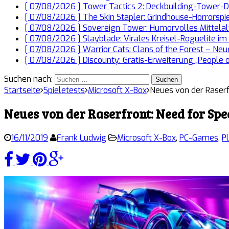
[ 07/08/2026 ]
Tower Tactics 2: Deckbuilding-Tower-D
[ 07/08/2026 ]
The Skin Stapler: Grindhouse-Horrorspi
[ 07/08/2026 ]
Sovereign Tower: Humorvolles Mittelalt
[ 07/08/2026 ]
Slayblade: Virales Kreisel-Roguelite i
[ 07/08/2026 ]
Warrior Cats: Clans of the Forest – Ne
[ 07/08/2026 ]
Discounty: Gratis-Erweiterung „People o
Suchen nach:
Startseite
Spieletests
Microsoft X-Box
Neues von der Raserf
Neues von der Raserfront: Need for Spe
16/11/2019
Frank Ludwig
Microsoft X-Box
,
PC-Games
,
P