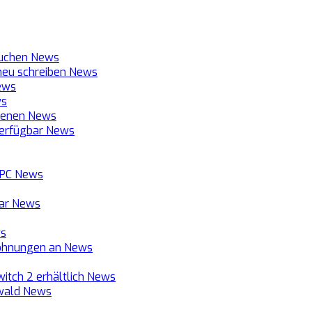
auchen
News
 neu schreiben
News
ews
s
hienen
News
verfügbar
News
 PC
News
bar
News
s
elohnungen an
News
itch 2 erhältlich
News
nwald
News