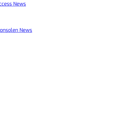
Access
News
 Konsolen
News