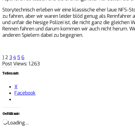
Storytechnisch erleben wir eine klassische eher laue NFS-St
zu fahren, aber wir waren leider blöd genug als Rennfahrer a
und unfair die hiesige Polizei ist, die nicht ganz die gleich
Rennen fahren und darum kommen wir auch nicht herum. We
anderen Spielern dabei zu begegnen.
1
2
3
4
5
6
Post Views:
1.263
Teilen mit:
X
Facebook
Gefällt mir:
Loading…