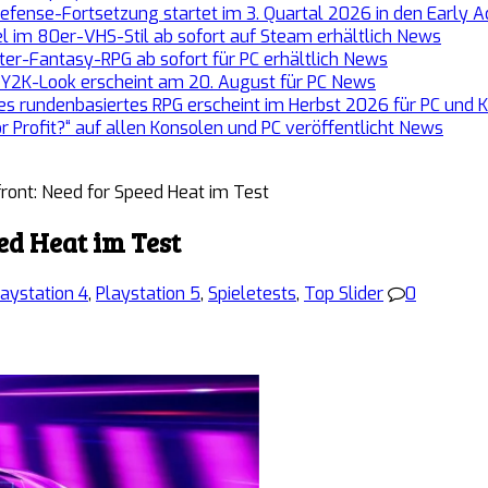
efense-Fortsetzung startet im 3. Quartal 2026 in den Early 
el im 80er-VHS-Stil ab sofort auf Steam erhältlich
News
er-Fantasy-RPG ab sofort für PC erhältlich
News
m Y2K-Look erscheint am 20. August für PC
News
ues rundenbasiertes RPG erscheint im Herbst 2026 für PC und
r Profit?“ auf allen Konsolen und PC veröffentlicht
News
ront: Need for Speed Heat im Test
ed Heat im Test
laystation 4
,
Playstation 5
,
Spieletests
,
Top Slider
0