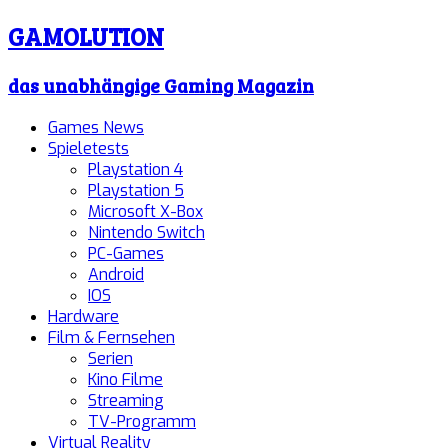
GAMOLUTION
das unabhängige Gaming Magazin
Games News
Spieletests
Playstation 4
Playstation 5
Microsoft X-Box
Nintendo Switch
PC-Games
Android
IOS
Hardware
Film & Fernsehen
Serien
Kino Filme
Streaming
TV-Programm
Virtual Reality