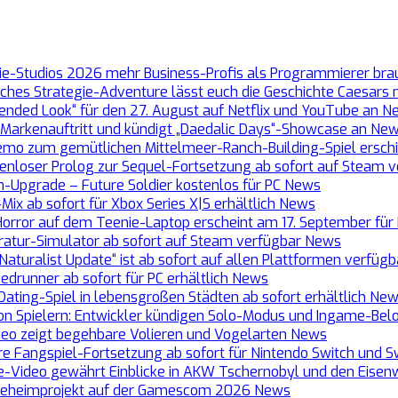
die-Studios 2026 mehr Business-Profis als Programmierer br
sches Strategie-Adventure lässt euch die Geschichte Caesars
ended Look“ für den 27. August auf Netflix und YouTube an
N
 Markenauftritt und kündigt „Daedalic Days“-Showcase an
New
e Demo zum gemütlichen Mittelmeer-Ranch-Building-Spiel ersc
stenloser Prolog zur Sequel-Fortsetzung ab sofort auf Steam 
n-Upgrade – Future Soldier kostenlos für PC
News
ix ab sofort für Xbox Series X|S erhältlich
News
-Horror auf dem Teenie-Laptop erscheint am 17. September für
aratur-Simulator ab sofort auf Steam verfügbar
News
 Naturalist Update“ ist ab sofort auf allen Plattformen verfüg
drunner ab sofort für PC erhältlich
News
Dating-Spiel in lebensgroßen Städten ab sofort erhältlich
New
llion Spielern: Entwickler kündigen Solo-Modus und Ingame-B
deo zeigt begehbare Volieren und Vogelarten
News
e Fangspiel-Fortsetzung ab sofort für Nintendo Switch und Sw
ase-Video gewährt Einblicke in AKW Tschernobyl und den Eise
s Geheimprojekt auf der Gamescom 2026
News