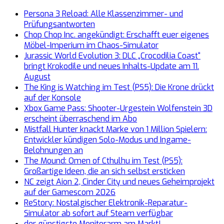
Persona 3 Reload: Alle Klassenzimmer- und
Prüfungsantworten
Chop Chop Inc. angekündigt: Erschafft euer eigenes
Möbel-Imperium im Chaos-Simulator
Jurassic World Evolution 3: DLC „Crocodilia Coast“
bringt Krokodile und neues Inhalts-Update am 11.
August
The King is Watching im Test (PS5): Die Krone drückt
auf der Konsole
Xbox Game Pass: Shooter-Urgestein Wolfenstein 3D
erscheint überraschend im Abo
Mistfall Hunter knackt Marke von 1 Million Spielern:
Entwickler kündigen Solo-Modus und Ingame-
Belohnungen an
The Mound: Omen of Cthulhu im Test (PS5):
Großartige Ideen, die an sich selbst ersticken
NC zeigt Aion 2, Cinder City und neues Geheimprojekt
auf der Gamescom 2026
ReStory: Nostalgischer Elektronik-Reparatur-
Simulator ab sofort auf Steam verfügbar
der günstigste Monitorarm am Markt!