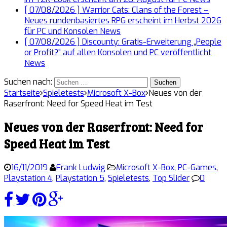
[ 07/08/2026 ]
Warrior Cats: Clans of the Forest –
Neues rundenbasiertes RPG erscheint im Herbst 2026
für PC und Konsolen
News
[ 07/08/2026 ]
Discounty: Gratis-Erweiterung „People
or Profit?“ auf allen Konsolen und PC veröffentlicht
News
Suchen nach:
Startseite
Spieletests
Microsoft X-Box
Neues von der
Raserfront: Need for Speed Heat im Test
Neues von der Raserfront: Need for
Speed Heat im Test
16/11/2019
Frank Ludwig
Microsoft X-Box
,
PC-Games
,
Playstation 4
,
Playstation 5
,
Spieletests
,
Top Slider
0