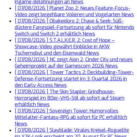
Ingame-Belohnungen an
News
[ 07/08/2026 ]
Planet Zoo 2: Neues Feature-Focus-
Video zeigt begehbare Volieren und Vogelarten
News
[ 07/08/2026 ]
Obakeidoro 2: Chase & Seek: Süß-
düstere Fangspiel-Fortsetzung ab sofort für Nintendo
Switch und Switch 2 erhältlich
News
[ 07/08/2026 ]
S.T.A.L.K.E.R. 2: Cost of Hope –
Showcase-Video gewährt Einblicke in AKW
Tschernobyl und den Eisenwald
News
[ 07/08/2026 ]
NC zeigt Aion 2, Cinder City und neues
Geheimprojekt auf der Gamescom 2026
News
[ 07/08/2026 ]
Tower Tactics 2: Deckbuilding-Tower-
Defense-Fortsetzung startet im 3. Quartal 2026 in
den Early Access
News
[ 07/08/2026 ]
The Skin Stapler: Grindhouse-
Horrorspiel im 80er-VHS-Stil ab sofort auf Steam
erhältlich
News
[ 07/08/2026 ]
Sovereign Tower: Humorvolles
Mittelalter-Fantasy-RPG ab sofort für PC erhältlich
News
[ 07/08/2026 ]
Slayblade: Virales Kreisel-Roguelite
im Y2K-Look erscheint am 20. August für PC
News