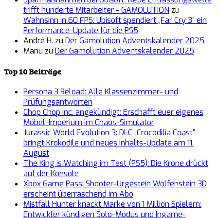
trifft hunderte Mitarbeiter - GAMOLUTION
zu
Wahnsinn in 60 FPS: Ubisoft spendiert „Far Cry 3“ ein
Performance-Update für die PS5
André H.
zu
Der Gamolution Adventskalender 2025
Manu
zu
Der Gamolution Adventskalender 2025
Top 10 Beiträge
Persona 3 Reload: Alle Klassenzimmer- und
Prüfungsantworten
Chop Chop Inc. angekündigt: Erschafft euer eigenes
Möbel-Imperium im Chaos-Simulator
Jurassic World Evolution 3: DLC „Crocodilia Coast“
bringt Krokodile und neues Inhalts-Update am 11.
August
The King is Watching im Test (PS5): Die Krone drückt
auf der Konsole
Xbox Game Pass: Shooter-Urgestein Wolfenstein 3D
erscheint überraschend im Abo
Mistfall Hunter knackt Marke von 1 Million Spielern:
Entwickler kündigen Solo-Modus und Ingame-