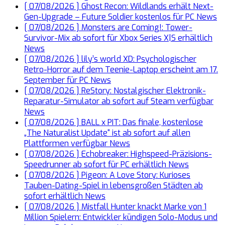
[ 07/08/2026 ]
Ghost Recon: Wildlands erhält Next-
Gen-Upgrade – Future Soldier kostenlos für PC
News
[ 07/08/2026 ]
Monsters are Coming!: Tower-
Survivor-Mix ab sofort für Xbox Series X|S erhältlich
News
[ 07/08/2026 ]
lily’s world XD: Psychologischer
Retro-Horror auf dem Teenie-Laptop erscheint am 17.
September für PC
News
[ 07/08/2026 ]
ReStory: Nostalgischer Elektronik-
Reparatur-Simulator ab sofort auf Steam verfügbar
News
[ 07/08/2026 ]
BALL x PIT: Das finale, kostenlose
„The Naturalist Update“ ist ab sofort auf allen
Plattformen verfügbar
News
[ 07/08/2026 ]
Echobreaker: Highspeed-Präzisions-
Speedrunner ab sofort für PC erhältlich
News
[ 07/08/2026 ]
Pigeon: A Love Story: Kurioses
Tauben-Dating-Spiel in lebensgroßen Städten ab
sofort erhältlich
News
[ 07/08/2026 ]
Mistfall Hunter knackt Marke von 1
Million Spielern: Entwickler kündigen Solo-Modus und