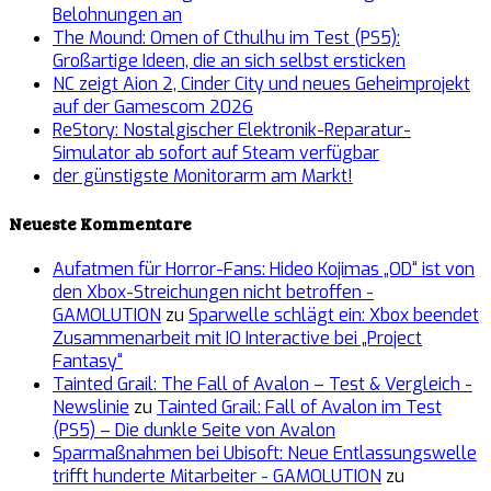
Belohnungen an
The Mound: Omen of Cthulhu im Test (PS5):
Großartige Ideen, die an sich selbst ersticken
NC zeigt Aion 2, Cinder City und neues Geheimprojekt
auf der Gamescom 2026
ReStory: Nostalgischer Elektronik-Reparatur-
Simulator ab sofort auf Steam verfügbar
der günstigste Monitorarm am Markt!
Neueste Kommentare
Aufatmen für Horror-Fans: Hideo Kojimas „OD“ ist von
den Xbox-Streichungen nicht betroffen -
GAMOLUTION
zu
Sparwelle schlägt ein: Xbox beendet
Zusammenarbeit mit IO Interactive bei „Project
Fantasy“
Tainted Grail: The Fall of Avalon – Test & Vergleich -
Newslinie
zu
Tainted Grail: Fall of Avalon im Test
(PS5) – Die dunkle Seite von Avalon
Sparmaßnahmen bei Ubisoft: Neue Entlassungswelle
trifft hunderte Mitarbeiter - GAMOLUTION
zu