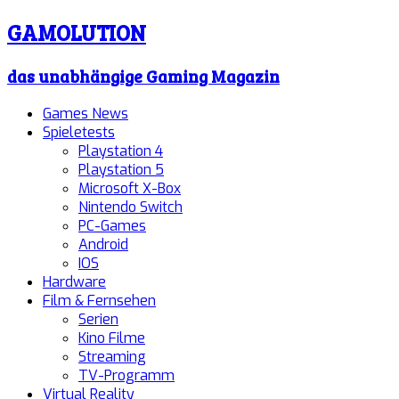
GAMOLUTION
das unabhängige Gaming Magazin
Games News
Spieletests
Playstation 4
Playstation 5
Microsoft X-Box
Nintendo Switch
PC-Games
Android
IOS
Hardware
Film & Fernsehen
Serien
Kino Filme
Streaming
TV-Programm
Virtual Reality