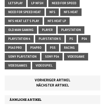
LETSPLAY
LP NFSH
NEED FOR SPEED
NEED FOR SPEED HEAT
NFS
NFS HEAT
NFS HEAT LET´S PLAY
NFS HEAT LP
OLD MAN GAMING
PLAYER
PLAYSTATION
PLAYSTATION 4
PLAYSTATION 5
PS
PS4
PS43 PRO
PS4PRO
PS5
RACING
SONY PLAYSTATION
SONY PS4
VIDEOGAME
VIDEOGAMES
VIDEOSPIEL
VORHERIGER ARTIKEL
NÄCHSTER ARTIKEL
ÄHNLICHE ARTIKEL