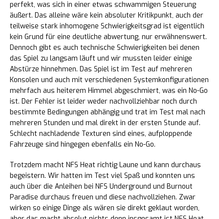
perfekt, was sich in einer etwas schwammigen Steuerung
äußert. Das alleine wäre kein absoluter Kritikpunkt, auch der
teilweise stark inhomogene Schwierigkeitsgrad ist eigentlich
kein Grund für eine deutliche abwertung, nur erwähnenswert.
Dennoch gibt es auch technische Schwierigkeiten bei denen
das Spiel zu langsam läuft und wir mussten leider einige
Abstürze hinnehmen. Das Spiel ist im Test auf mehreren
Konsolen und auch mit verschiedenen Systemkonfigurationen
mehrfach aus heiterem Himmel abgeschmiert, was ein No-Go
ist. Der Fehler ist leider weder nachvollziehbar noch durch
bestimmte Bedingungen abhängig und trat im Test mal nach
mehreren Stunden und mal direkt in der ersten Stunde auf.
Schlecht nachladende Texturen sind eines, aufploppende
Fahrzeuge sind hingegen ebenfalls ein No-Go.
Trotzdem macht NFS Heat richtig Laune und kann durchaus
begeistern. Wir hatten im Test viel Spaß und konnten uns
auch über die Anleihen bei NFS Underground und Burnout
Paradise durchaus freuen und diese nachvollziehen. Zwar
wirken so einige Dinge als wären sie direkt geklaut worden,
aber das macht absolut nichts denn insgesamt ist NFS Heat