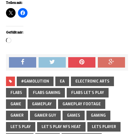
Teilen mit:
Gefällt mir:
Loading…
#GAMOLUTION
EA
ELECTRONIC ARTS
FLABS
FLABS GAMING
FLABS LET´S PLAY
GAME
GAMEPLAY
GAMEPLAY FOOTAGE
GAMER
GAMER GUY
GAMES
GAMING
LET´S PLAY
LET´S PLAY NFS HEAT
LETS PLAYER