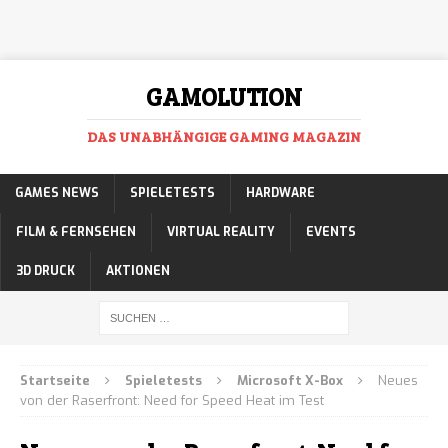
GAMOLUTION
DAS UNABHÄNGIGE GAMING MAGAZIN
GAMES NEWS
SPIELETESTS
HARDWARE
FILM & FERNSEHEN
VIRTUAL REALITY
EVENTS
3D DRUCK
AKTIONEN
Startseite
Spieletests
Microsoft X-Box
Neues
von der Raserfront: Need for Speed Heat im Test